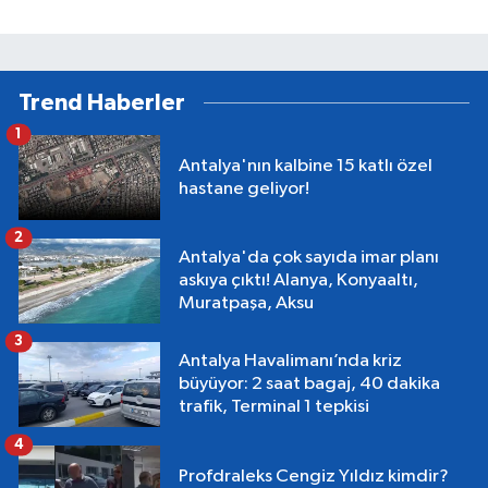
Trend Haberler
1
Antalya'nın kalbine 15 katlı özel
hastane geliyor!
2
Antalya'da çok sayıda imar planı
askıya çıktı! Alanya, Konyaaltı,
Muratpaşa, Aksu
3
Antalya Havalimanı’nda kriz
büyüyor: 2 saat bagaj, 40 dakika
trafik, Terminal 1 tepkisi
4
Profdraleks Cengiz Yıldız kimdir?