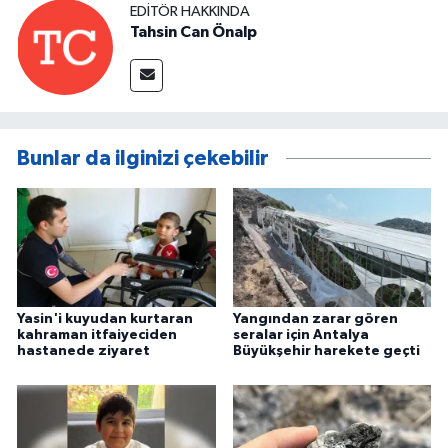
EDITÖR HAKKINDA
Tahsin Can Önalp
Bunlar da ilginizi çekebilir
Yasin'i kuyudan kurtaran
Yangından zarar gören
kahraman itfaiyeciden
seralar için Antalya
hastanede ziyaret
Büyükşehir harekete geçti