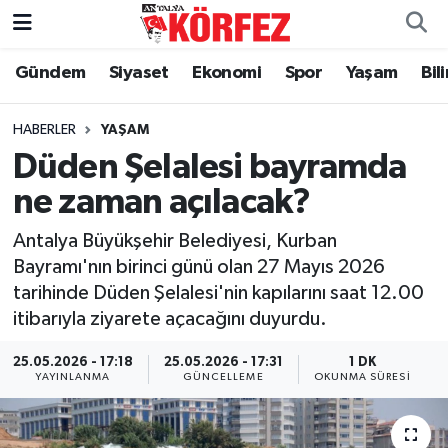
Gündem
Siyaset
Ekonomi
Spor
Yaşam
Bil
Gündem
Nöbetçi Eczaneler
Siyaset
Hava Durumu
HABERLER
YAŞAM
Düden Şelalesi bayramda
Yerel Yönetim
Trafik Durumu
ne zaman açılacak?
Ekonomi
Süper Lig Puan Durumu ve Fikstür
Antalya Büyükşehir Belediyesi, Kurban
Bayramı'nın birinci günü olan 27 Mayıs 2026
Spor
Tüm Manşetler
tarihinde Düden Şelalesi'nin kapılarını saat 12.00
itibarıyla ziyarete açacağını duyurdu.
Yaşam
Son Dakika Haberleri
25.05.2026 - 17:18
25.05.2026 - 17:31
1 DK
YAYINLANMA
GÜNCELLEME
OKUNMA SÜRESI
Asayiş
Haber Arşivi
Dünya