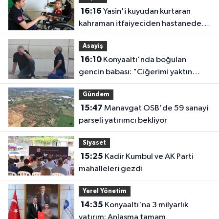
16:16
Yasin'i kuyudan kurtaran
kahraman itfaiyeciden hastanede
ziyaret
Asayiş
16:10
Konyaaltı'nda boğulan
gencin babası: "Ciğerimi yaktın
babam"
Gündem
15:47
Manavgat OSB'de 59 sanayi
parseli yatırımcı bekliyor
Siyaset
15:25
Kadir Kumbul ve AK Parti
mahalleleri gezdi
Yerel Yönetim
14:35
Konyaaltı'na 3 milyarlık
yatırım: Anlaşma tamam