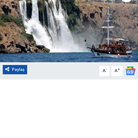
Eğitim
Sağlık
Magazin
Turizm
Paylaş
-
+
A
A
Çevre
Kültür ve Sanat
Sivil Toplum
Tarım
Bilim ve Teknoloji