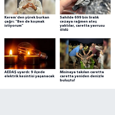
Kerem'den yürek burkan
Sahilde 699 bin liralık
çağrı: "Ben de koşmak
cezaya rağmen ateş
istiyorum"
yaktılar, caretta yavrusu
öldü
AEDAŞ uyardı: 9 ilçede
Misinaya takılan caretta
elektrik kesintisi yaşanacak
caretta yeniden denizle
buluştu!