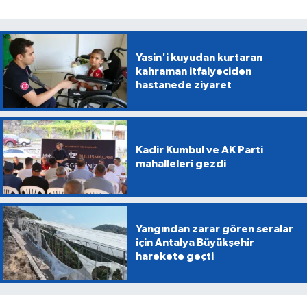
Yasin'i kuyudan kurtaran
kahraman itfaiyeciden
hastanede ziyaret
Kadir Kumbul ve AK Parti
mahalleleri gezdi
Yangından zarar gören seralar
için Antalya Büyükşehir
harekete geçti