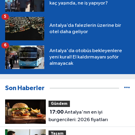
kaç yaşında, ne iş yapıyor?
5
Antalya’da falezlerin üzerine bir
otel daha geliyor
6
Antalya'da otobüs bekleyenlere
yeni kural! El kaldırmayanı şoför
almayacak
Son Haberler
Gündem
17:00
Antalya'nın en iyi
burgercileri: 2026 fiyatları
Yaşam