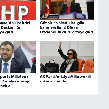
aşa'da kira krizi
Gözaltına alındıkları gün
l Başkanlığı
karar verilmiş! Büşra
e gitti
Özdemir'in oluru ortaya çıktı
sparta Milletvekili
AK Parti Antalya Milletvekili
 Antalya mesajı:
diken üstünde!
ysek o”