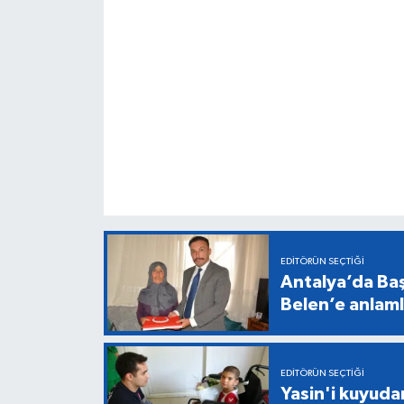
EDITÖRÜN SEÇTIĞI
Antalya’da Baş
Belen’e anlaml
EDITÖRÜN SEÇTIĞI
Yasin'i kuyuda