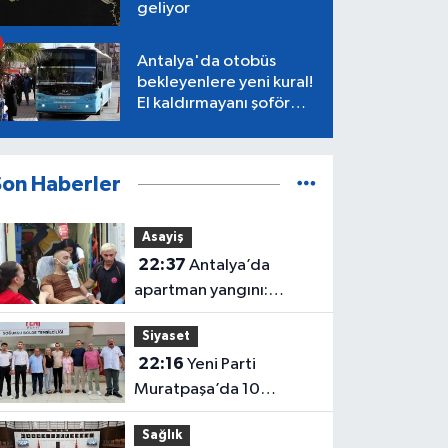
geliyor
Antalya'da otobüs
bekleyenlere yeni kural!
El kaldırmayanı şoför
almayacak
Son Haberler
Asayiş
22:37
Antalya’da
apartman yangını:
Mahsur kalan aile
Siyaset
kurtarıldı
22:16
Yeni Parti
Muratpaşa’da 10
belediye meclis üyesiyle
Sağlık
güçlendi