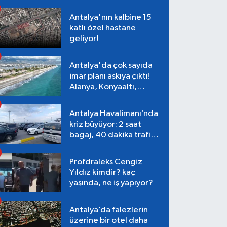
Antalya'nın kalbine 15
katlı özel hastane
geliyor!
Antalya'da çok sayıda
imar planı askıya çıktı!
Alanya, Konyaaltı,
Muratpaşa, Aksu
Antalya Havalimanı’nda
kriz büyüyor: 2 saat
bagaj, 40 dakika trafik,
Terminal 1 tepkisi
Profdraleks Cengiz
Yıldız kimdir? kaç
yaşında, ne iş yapıyor?
Antalya’da falezlerin
üzerine bir otel daha