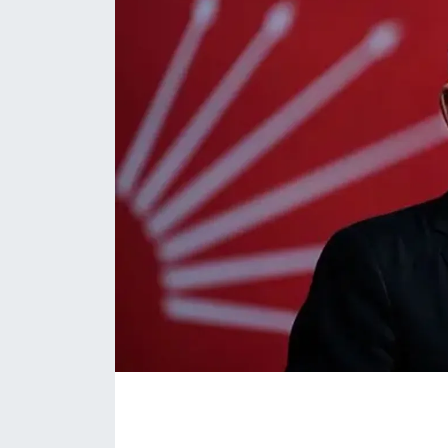
Eğitim
Sağlık
Magazin
Turizm
Çevre
Kültür ve Sanat
Sivil Toplum
Tarım
Bilim ve Teknoloji