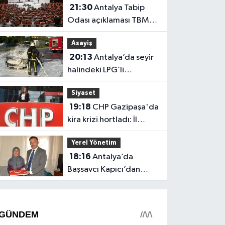
21:30
Antalya Tabip
Odası açıklaması TBMM
gündeminde
Asayiş
20:13
Antalya’da seyir
halindeki LPG’li
otomobil alev aldı: 4
Siyaset
yaralı
19:18
CHP Gazipaşa'da
kira krizi hortladı: İl
Başkanlığı mahkemeye
Yerel Yönetim
gitti
18:16
Antalya’da
Başsavcı Kapıcı’dan
şehit annesi Aysel
Belen’e anlamlı ziyaret