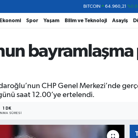
BITCOIN
64.960,21
%0.8
DOLAR
47,7436
%0.1
Ekonomi
Spor
Yaşam
Bilim ve Teknoloji
Asayiş
D
EURO
55,2510
%0.3
STERLİN
64,4811
%0.3
’nun bayramlaşma
GRAM ALTIN
6648.99
%2.5
BİST100
13.779
%-1
çdaroğlu’nun CHP Genel Merkezi’nde gerç
ünü saat 12.00’ye ertelendi.
1 DK
NMA SÜRESI