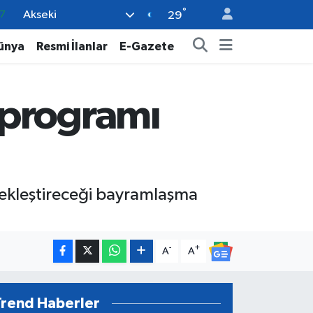
7
°
Akseki
29
8
ünya
Resmi İlanlar
E-Gazete
2
8
 programı
9
4
ekleştireceği bayramlaşma
-
+
A
A
Trend Haberler