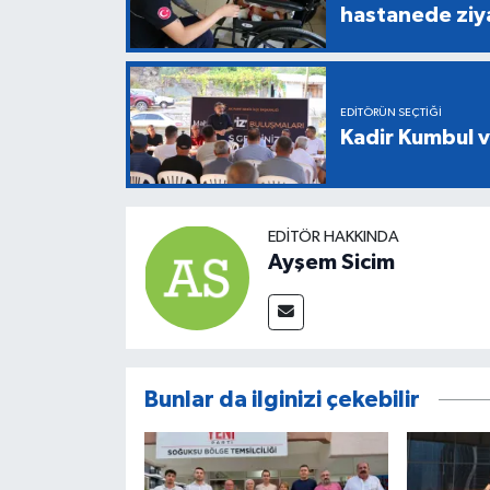
hastanede ziy
EDITÖRÜN SEÇTIĞI
Kadir Kumbul v
EDITÖR HAKKINDA
Ayşem Sicim
Bunlar da ilginizi çekebilir