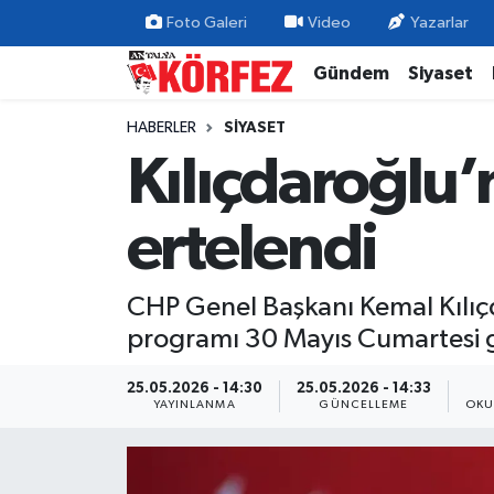
Foto Galeri
Video
Yazarlar
Gündem
Siyaset
Gündem
Nöbetçi Eczaneler
HABERLER
SIYASET
Siyaset
Hava Durumu
Kılıçdaroğlu
Yerel Yönetim
Trafik Durumu
ertelendi
Ekonomi
Süper Lig Puan Durumu ve Fikstür
CHP Genel Başkanı Kemal Kılı
Spor
Tüm Manşetler
programı 30 Mayıs Cumartesi g
Yaşam
Son Dakika Haberleri
25.05.2026 - 14:30
25.05.2026 - 14:33
YAYINLANMA
GÜNCELLEME
OKU
Asayiş
Haber Arşivi
Dünya