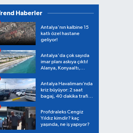
Trend Haberler
Antalya'nın kalbine 15
katlı özel hastane
geliyor!
Antalya'da çok sayıda
imar planı askıya çıktı!
Alanya, Konyaaltı,
Muratpaşa, Aksu
Antalya Havalimanı’nda
kriz büyüyor: 2 saat
bagaj, 40 dakika trafik,
Terminal 1 tepkisi
Profdraleks Cengiz
Yıldız kimdir? kaç
yaşında, ne iş yapıyor?