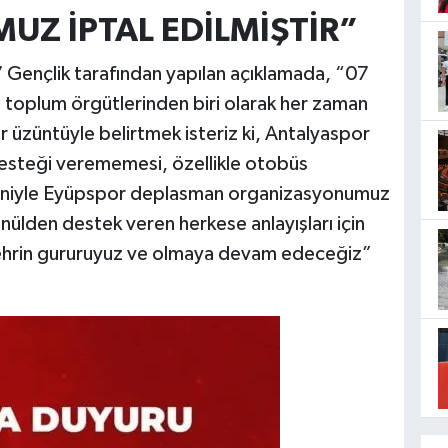
Z İPTAL EDİLMİŞTİR”
 Gençlik tarafından yapılan açıklamada, “07
il toplum örgütlerinden biri olarak her zaman
r üzüntüyle belirtmek isteriz ki, Antalyaspor
desteği verememesi, özellikle otobüs
niyle Eyüpspor deplasman organizasyonumuz
önülden destek veren herkese anlayışları için
şehrin gururuyuz ve olmaya devam edeceğiz”