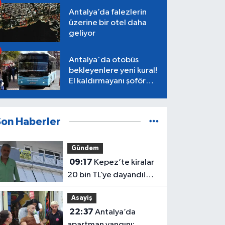
Antalya’da falezlerin
üzerine bir otel daha
geliyor
Antalya'da otobüs
bekleyenlere yeni kural!
El kaldırmayanı şoför
almayacak
Son Haberler
Gündem
09:17
Kepez’te kiralar
20 bin TL’ye dayandı!
CHP’li Özel’den tepki
Asayiş
22:37
Antalya’da
apartman yangını: