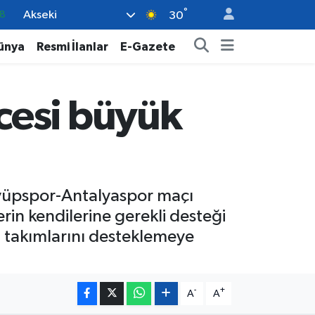
°
Akseki
8
30
2
ünya
Resmi İlanlar
E-Gazete
8
3
cesi büyük
4
11
Eyüpspor-Antalyaspor maçı
erin kendilerine gerekli desteği
 takımlarını desteklemeye
-
+
A
A