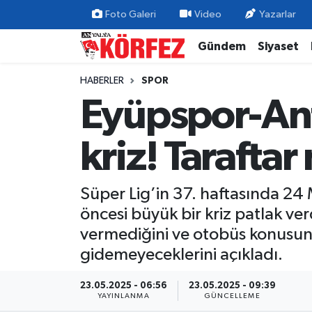
Foto Galeri
Video
Yazarlar
Gündem
Siyaset
Gündem
Nöbetçi Eczaneler
HABERLER
SPOR
Siyaset
Hava Durumu
Eyüpspor-Ant
Yerel Yönetim
Trafik Durumu
kriz! Tarafta
Ekonomi
Süper Lig Puan Durumu ve Fikstür
Süper Lig’in 37. haftasında 2
Spor
Tüm Manşetler
öncesi büyük bir kriz patlak ver
Yaşam
Son Dakika Haberleri
vermediğini ve otobüs konusun
gidemeyeceklerini açıkladı.
Asayiş
Haber Arşivi
23.05.2025 - 06:56
23.05.2025 - 09:39
YAYINLANMA
GÜNCELLEME
Dünya