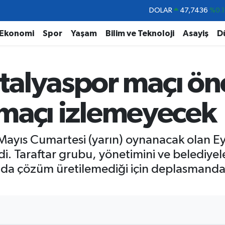
DOLAR
47,7436
%0.1
EURO
55,2510
%0.3
Ekonomi
Spor
Yaşam
Bilim ve Teknoloji
Asayiş
D
STERLİN
64,4811
%0.3
GRAM ALTIN
6660.55
%0.0
alyaspor maçı ön
BİST100
13.779
%-1
BITCOIN
64.959,79
%1.
r maçı izlemeyecek
4 Mayıs Cumartesi (yarın) oynanacak olan 
di. Taraftar grubu, yönetimini ve belediyel
da çözüm üretilemediği için deplasmanda