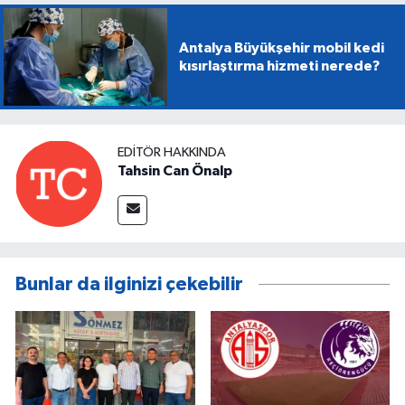
Antalya Büyükşehir mobil kedi
kısırlaştırma hizmeti nerede?
EDITÖR HAKKINDA
Tahsin Can Önalp
Bunlar da ilginizi çekebilir