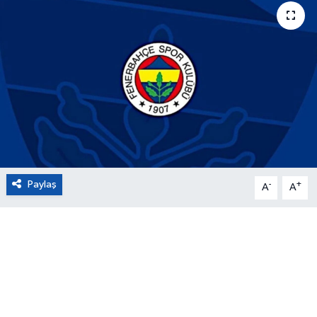
Eğitim
Sağlık
Magazin
Turizm
Çevre
Paylaş
-
+
A
A
Kültür ve Sanat
Sivil Toplum
Tarım
Bilim ve Teknoloji