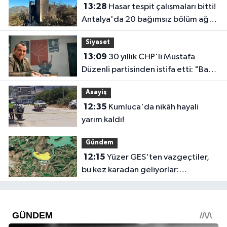
13:28
Hasar tespit çalışmaları bitti!
Antalya'da 20 bağımsız bölüm ağır
hasar gördü
Siyaset
13:09
30 yıllık CHP'li Mustafa
Düzenli partisinden istifa etti: "Bazı
vedalar vicdandan doğar"
Asayiş
12:35
Kumluca'da nikâh hayali
yarım kaldı!
Gündem
12:15
Yüzer GES'ten vazgeçtiler,
bu kez karadan geliyorlar:
Manavgat Barajı yakınında GES
projesi