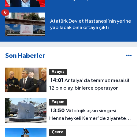
6
Atatürk Devlet Hastanesi'nin yerine
yapılacak bina ortaya çıktı
Son Haberler
Asayiş
14:01
Antalya'da temmuz mesaisi!
12 bin olay, binlerce operasyon
Yaşam
13:50
Mitolojik aşkın simgesi
Henna heykeli Kemer'de ziyarete
açıldı
Çevre