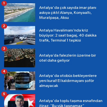
1
Antalya'da çok sayıda imar planı
askıya çıktı! Alanya, Konyaaltı,
Muratpaşa, Aksu
2
Antalya Havalimanı’nda kriz
büyüyor: 2 saat bagaj, 40 dakika
trafik, Terminal 1 tepkisi
3
Antalya’da falezlerin üzerine bir
otel daha geliyor
4
Antalya'da otobüs bekleyenlere
yeni kural! El kaldırmayanı şoför
almayacak
5
Antalya'da toplu taşıma esnafından
itiraz: “Bu yük taşınamaz”