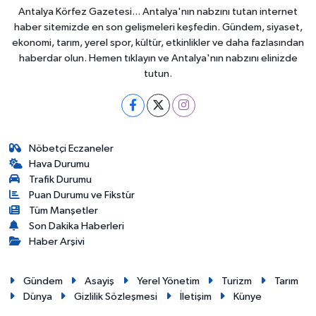
Antalya Körfez Gazetesi... Antalya'nın nabzını tutan internet
haber sitemizde en son gelişmeleri keşfedin. Gündem, siyaset,
ekonomi, tarım, yerel spor, kültür, etkinlikler ve daha fazlasından
haberdar olun. Hemen tıklayın ve Antalya'nın nabzını elinizde
tutun.
Nöbetçi Eczaneler
Hava Durumu
Trafik Durumu
Puan Durumu ve Fikstür
Tüm Manşetler
Son Dakika Haberleri
Haber Arşivi
Gündem
Asayiş
Yerel Yönetim
Turizm
Tarım
Dünya
Gizlilik Sözleşmesi
İletişim
Künye