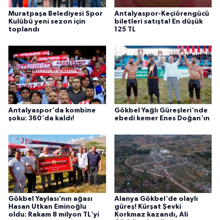
Muratpaşa Belediyesi Spor
Antalyaspor-Keçiörengücü
Kulübü yeni sezon için
biletleri satışta! En düşük
toplandı
125 TL
Antalyaspor'da kombine
Gökbel Yağlı Güreşleri'nde
şoku: 360'da kaldı!
ebedi kemer Enes Doğan'ın
Gökbel Yaylası’nın ağası
Alanya Gökbel'de olaylı
Hasan Utkan Eminoğlu
güreş! Kürşat Şevki
oldu: Rakam 8 milyon TL'yi
Korkmaz kazandı, Ali