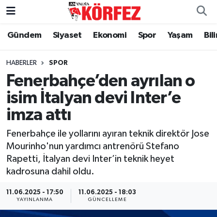
Gündem
Siyaset
Ekonomi
Spor
Yaşam
Bil
Gündem
Nöbetçi Eczaneler
Siyaset
Hava Durumu
HABERLER
SPOR
Fenerbahçe’den ayrılan o
Yerel Yönetim
Trafik Durumu
isim İtalyan devi Inter’e
imza attı
Ekonomi
Süper Lig Puan Durumu ve Fikstür
Fenerbahçe ile yollarını ayıran teknik direktör Jose
Spor
Tüm Manşetler
Mourinho'nun yardımcı antrenörü Stefano
Rapetti, İtalyan devi Inter’in teknik heyet
Yaşam
Son Dakika Haberleri
kadrosuna dahil oldu.
Asayiş
Haber Arşivi
11.06.2025 - 17:50
11.06.2025 - 18:03
YAYINLANMA
GÜNCELLEME
Dünya