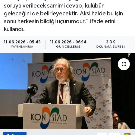
soruya verilecek samimi cevap, kulübün
Eğitim
geleceğini de belirleyecektir. Aksi halde bu işin
sonu herkesin bildiği uçurumdur.” ifadelerini
Sağlık
kullandı.
Magazin
11.06.2026 - 05:43
11.06.2026 - 06:14
3 DK
YAYINLANMA
GÜNCELLEME
OKUNMA SÜRESI
Turizm
Çevre
Kültür ve Sanat
Sivil Toplum
Tarım
Bilim ve Teknoloji