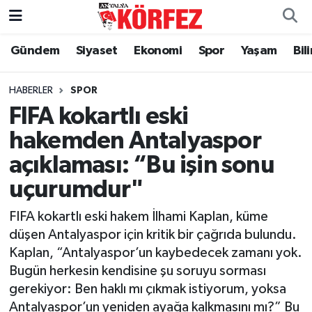
Gündem
Siyaset
Ekonomi
Spor
Yaşam
Bil
Gündem
Nöbetçi Eczaneler
Siyaset
Hava Durumu
HABERLER
SPOR
FIFA kokartlı eski
Yerel Yönetim
Trafik Durumu
hakemden Antalyaspor
açıklaması: “Bu işin sonu
Ekonomi
Süper Lig Puan Durumu ve Fikstür
uçurumdur"
Spor
Tüm Manşetler
FIFA kokartlı eski hakem İlhami Kaplan, küme
Yaşam
Son Dakika Haberleri
düşen Antalyaspor için kritik bir çağrıda bulundu.
Kaplan, “Antalyaspor’un kaybedecek zamanı yok.
Asayiş
Haber Arşivi
Bugün herkesin kendisine şu soruyu sorması
gerekiyor: Ben haklı mı çıkmak istiyorum, yoksa
Dünya
Antalyaspor’un yeniden ayağa kalkmasını mı?” Bu