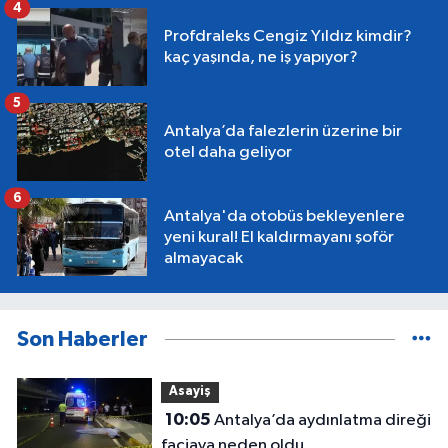
4
Profdraleks Cengiz Yıldız kimdir?
kaç yaşında, ne iş yapıyor?
5
Antalya’da falezlerin üzerine bir
otel daha geliyor
6
Antalya'da otobüs bekleyenlere
yeni kural! El kaldırmayanı şoför
almayacak
Son Haberler
Asayiş
10:05
Antalya’da aydınlatma direği
faciaya neden oldu