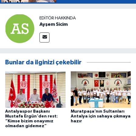
EDITÖR HAKKINDA
Ayşem Sicim
Bunlar da ilginizi çekebilir
Antalyaspor Başkanı
Muratpaşa’nın Sultanları
Mustafa Ergün'den rest:
Antalya için sahaya çıkmaya
“Kimse bizim onayımız
hazır
olmadan gidemez”