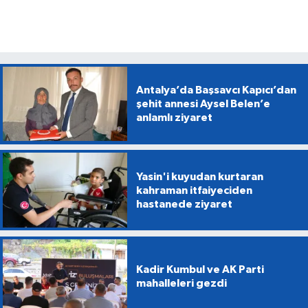
Antalya’da Başsavcı Kapıcı’dan
şehit annesi Aysel Belen’e
anlamlı ziyaret
Yasin'i kuyudan kurtaran
kahraman itfaiyeciden
hastanede ziyaret
Kadir Kumbul ve AK Parti
mahalleleri gezdi