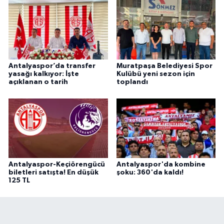
Antalyaspor’da transfer
Muratpaşa Belediyesi Spor
yasağı kalkıyor: İşte
Kulübü yeni sezon için
açıklanan o tarih
toplandı
Antalyaspor-Keçiörengücü
Antalyaspor'da kombine
biletleri satışta! En düşük
şoku: 360'da kaldı!
125 TL