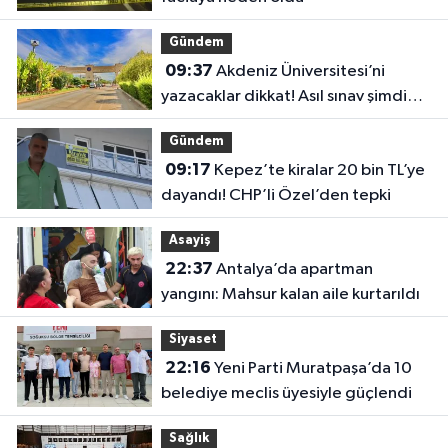
Gündem
09:37
Akdeniz Üniversitesi’ni
yazacaklar dikkat! Asıl sınav şimdi
başlıyor
Gündem
09:17
Kepez’te kiralar 20 bin TL’ye
dayandı! CHP’li Özel’den tepki
Asayiş
22:37
Antalya’da apartman
yangını: Mahsur kalan aile kurtarıldı
Siyaset
22:16
Yeni Parti Muratpaşa’da 10
belediye meclis üyesiyle güçlendi
Sağlık