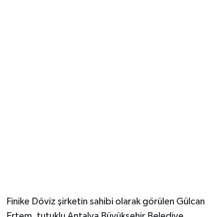
Güvenlik
Resmi İlanlar
Finike Döviz şirketin sahibi olarak görülen Gülcan
Ertem, tutuklu Antalya Büyükşehir Belediye