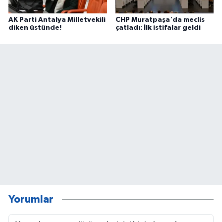
AK Parti Antalya Milletvekili
CHP Muratpaşa'da meclis
diken üstünde!
çatladı: İlk istifalar geldi
Yorumlar