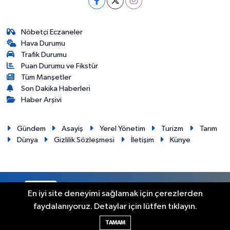
Nöbetçi Eczaneler
Hava Durumu
Trafik Durumu
Puan Durumu ve Fikstür
Tüm Manşetler
Son Dakika Haberleri
Haber Arşivi
Gündem
Asayiş
Yerel Yönetim
Turizm
Tarım
Dünya
Gizlilik Sözleşmesi
İletişim
Künye
RSS
Copyright © 2012. Her hakkı saklıdır.
En iyi site deneyimi sağlamak için çerezlerden
faydalanıyoruz. Detaylar için lütfen tıklayın.
Haber Yazılımı:
TE Bilişim
TAMAM