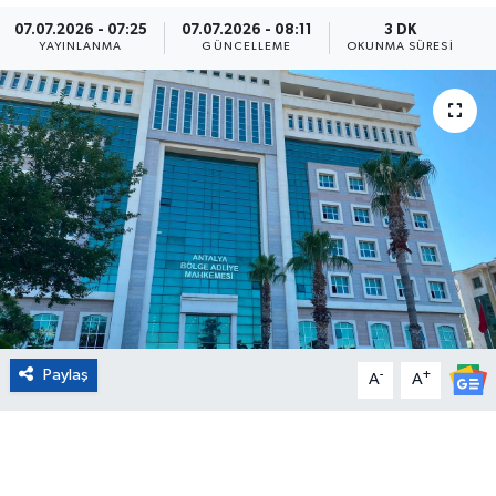
07.07.2026 - 07:25
07.07.2026 - 08:11
3 DK
Eğitim
YAYINLANMA
GÜNCELLEME
OKUNMA SÜRESI
Sağlık
Magazin
Turizm
Çevre
Kültür ve Sanat
Paylaş
-
+
Sivil Toplum
A
A
Tarım
Bilim ve Teknoloji