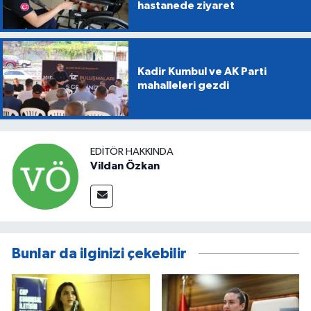
hastanede ziyaret
Kadir Kumbul ve AK Parti
mahalleleri gezdi
EDITÖR HAKKINDA
Vildan Özkan
Bunlar da ilginizi çekebilir