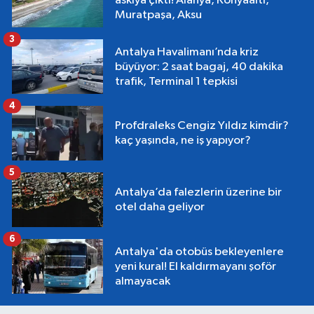
askıya çıktı! Alanya, Konyaaltı,
Muratpaşa, Aksu
3
Antalya Havalimanı’nda kriz
büyüyor: 2 saat bagaj, 40 dakika
trafik, Terminal 1 tepkisi
4
Profdraleks Cengiz Yıldız kimdir?
kaç yaşında, ne iş yapıyor?
5
Antalya’da falezlerin üzerine bir
otel daha geliyor
6
Antalya'da otobüs bekleyenlere
yeni kural! El kaldırmayanı şoför
almayacak