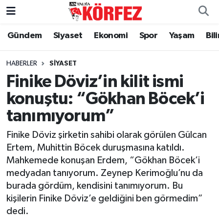
Gündem
Siyaset
Ekonomi
Spor
Yaşam
Bil
Gündem
Nöbetçi Eczaneler
Siyaset
Hava Durumu
HABERLER
SIYASET
Finike Döviz’in kilit ismi
Yerel Yönetim
Trafik Durumu
konuştu: “Gökhan Böcek’i
tanımıyorum”
Ekonomi
Süper Lig Puan Durumu ve Fikstür
Finike Döviz şirketin sahibi olarak görülen Gülcan
Spor
Tüm Manşetler
Ertem, Muhittin Böcek duruşmasına katıldı.
Mahkemede konuşan Erdem, “Gökhan Böcek’i
Yaşam
Son Dakika Haberleri
medyadan tanıyorum. Zeynep Kerimoğlu’nu da
burada gördüm, kendisini tanımıyorum. Bu
Asayiş
Haber Arşivi
kişilerin Finike Döviz’e geldiğini ben görmedim”
dedi.
Dünya