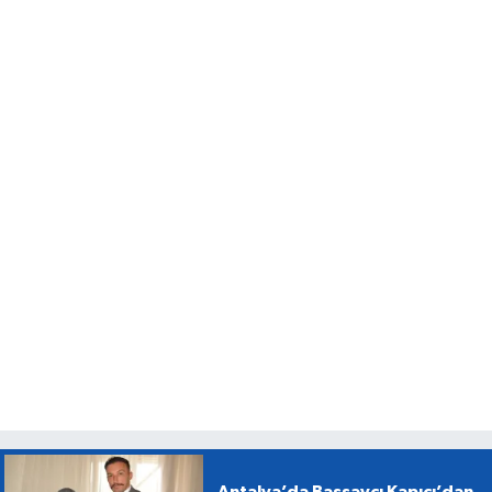
Antalya’da Başsavcı Kapıcı’dan