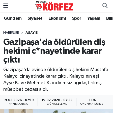
Gündem
Siyaset
Ekonomi
Spor
Yaşam
Bil
Gündem
Nöbetçi Eczaneler
Siyaset
Hava Durumu
HABERLER
ASAYIŞ
Gazipaşa'da öldürülen diş
Yerel Yönetim
Trafik Durumu
hekimi c*nayetinde karar
çıktı
Ekonomi
Süper Lig Puan Durumu ve Fikstür
Gazipaşa'da evinde öldürülen diş hekimi Mustafa
Spor
Tüm Manşetler
Kalaycı cinayetinde karar çıktı. Kalaycı'nın eşi
Ayşe K. ve Mehmet K. indirimsiz ağırlaştırılmış
Yaşam
Son Dakika Haberleri
müebbet cezası aldı.
Asayiş
Haber Arşivi
19.02.2026 - 07:19
19.02.2026 - 07:22
1 DK
YAYINLANMA
GÜNCELLEME
OKUNMA SÜRESI
Dünya