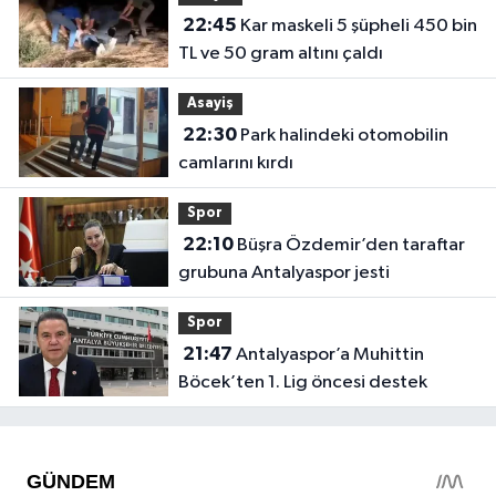
22:45
Kar maskeli 5 şüpheli 450 bin
TL ve 50 gram altını çaldı
Asayiş
22:30
Park halindeki otomobilin
camlarını kırdı
Spor
22:10
Büşra Özdemir’den taraftar
grubuna Antalyaspor jesti
Spor
21:47
Antalyaspor’a Muhittin
Böcek’ten 1. Lig öncesi destek