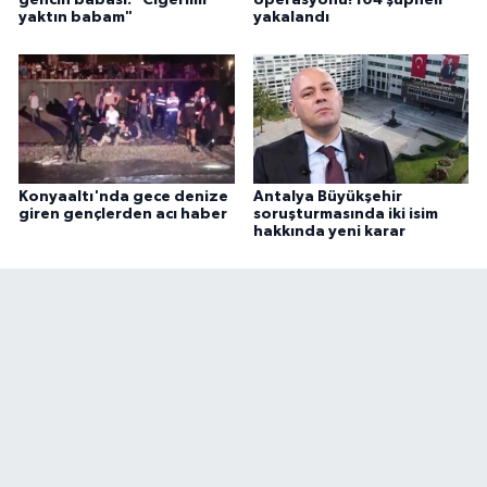
gencin babası: "Ciğerimi
operasyonu! 104 şüpheli
yaktın babam"
yakalandı
Konyaaltı'nda gece denize
Antalya Büyükşehir
giren gençlerden acı haber
soruşturmasında iki isim
hakkında yeni karar