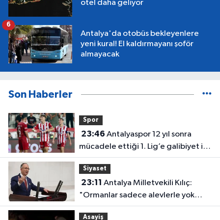
otel daha geliyor
6
Antalya'da otobüs bekleyenlere
yeni kural! El kaldırmayanı şoför
almayacak
Son Haberler
Spor
23:46
Antalyaspor 12 yıl sonra
mücadele ettiği 1. Lig’e galibiyet ile
başladı
Siyaset
23:11
Antalya Milletvekili Kılıç:
"Ormanlar sadece alevlerle yok
olmuyor"
Asayiş