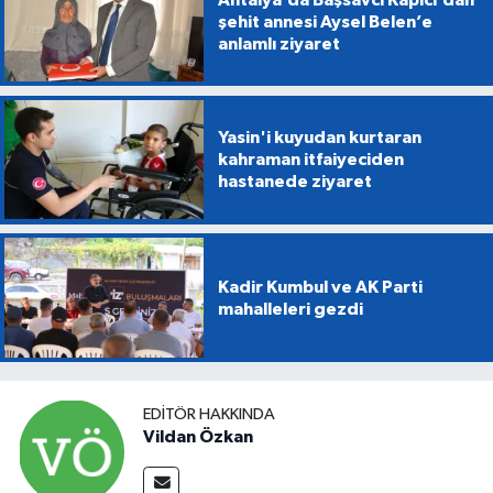
şehit annesi Aysel Belen’e
anlamlı ziyaret
Yasin'i kuyudan kurtaran
kahraman itfaiyeciden
hastanede ziyaret
Kadir Kumbul ve AK Parti
mahalleleri gezdi
EDITÖR HAKKINDA
Vildan Özkan