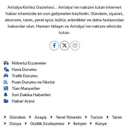
Antalya Körfez Gazetesi... Antalya'nın nabzını tutan internet
haber sitemizde en son gelişmeleri keşfedin. Gündem, siyaset,
ekonomi, tarım, yerel spor, kültür, etkinlikler ve daha fazlasından
haberdar olun. Hemen tıklayın ve Antalya'nın nabzını elinizde
tutun.
Nöbetçi Eczaneler
Hava Durumu
Trafik Durumu
Puan Durumu ve Fikstür
Tüm Manşetler
Son Dakika Haberleri
Haber Arşivi
Gündem
Asayiş
Yerel Yönetim
Turizm
Tarım
Dünya
Gizlilik Sözleşmesi
İletişim
Künye