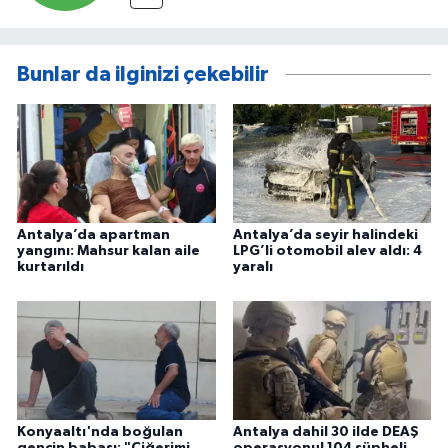
Bunlar da ilginizi çekebilir
Antalya’da apartman
Antalya’da seyir halindeki
yangını: Mahsur kalan aile
LPG’li otomobil alev aldı: 4
kurtarıldı
yaralı
Konyaaltı'nda boğulan
Antalya dahil 30 ilde DEAŞ