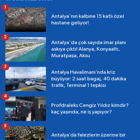
1
Antalya'nın kalbine 15 katlı özel
hastane geliyor!
2
Antalya'da çok sayıda imar planı
askıya çıktı! Alanya, Konyaaltı,
Muratpaşa, Aksu
3
Antalya Havalimanı’nda kriz
büyüyor: 2 saat bagaj, 40 dakika
trafik, Terminal 1 tepkisi
4
Profdraleks Cengiz Yıldız kimdir?
kaç yaşında, ne iş yapıyor?
5
Antalya’da falezlerin üzerine bir