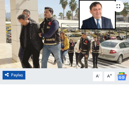
Eğitim
Sağlık
Magazin
Turizm
Çevre
Paylaş
-
+
A
A
Kültür ve Sanat
Sivil Toplum
Tarım
Bilim ve Teknoloji