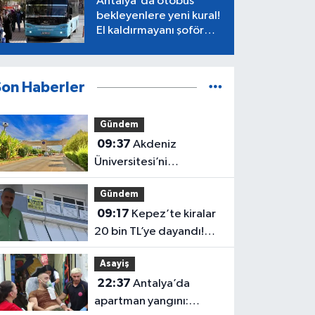
Antalya'da otobüs
bekleyenlere yeni kural!
El kaldırmayanı şoför
almayacak
Son Haberler
Gündem
09:37
Akdeniz
Üniversitesi’ni
yazacaklar dikkat! Asıl
Gündem
sınav şimdi başlıyor
09:17
Kepez’te kiralar
20 bin TL’ye dayandı!
CHP’li Özel’den tepki
Asayiş
22:37
Antalya’da
apartman yangını: