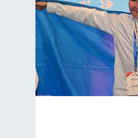
Eğitim
Sağlık
Magazin
Turizm
Çevre
Kültür ve Sanat
Sivil Toplum
Tarım
Bilim ve Teknoloji