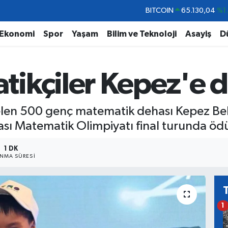
DOLAR
47,7069
%0.
EURO
55,0265
%0.
Ekonomi
Spor
Yaşam
Bilim ve Teknoloji
Asayiş
D
STERLİN
64,1897
%0.
GRAM ALTIN
6618.49
%2.
tikçiler Kepez'e 
BİST100
13.887
%6
BITCOIN
65.130,04
%1
elen 500 genç matematik dehası Kepez Bele
ı Matematik Olimpiyatı final turunda ödü
1 DK
NMA SÜRESI
1