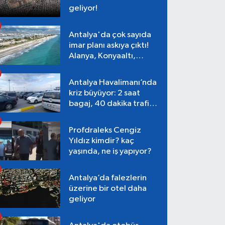
geliyor!
Antalya'da çok sayıda
imar planı askıya çıktı!
Alanya, Konyaaltı,
Muratpaşa, Aksu
Antalya Havalimanı’nda
kriz büyüyor: 2 saat
bagaj, 40 dakika trafik,
Terminal 1 tepkisi
Profdraleks Cengiz
Yıldız kimdir? kaç
yaşında, ne iş yapıyor?
Antalya’da falezlerin
üzerine bir otel daha
geliyor