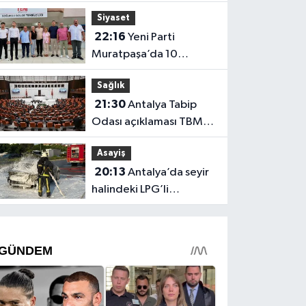
Mahsur kalan aile
Siyaset
kurtarıldı
22:16
Yeni Parti
Muratpaşa’da 10
belediye meclis üyesiyle
Sağlık
güçlendi
21:30
Antalya Tabip
Odası açıklaması TBMM
gündeminde
Asayiş
20:13
Antalya’da seyir
halindeki LPG’li
otomobil alev aldı: 4
yaralı