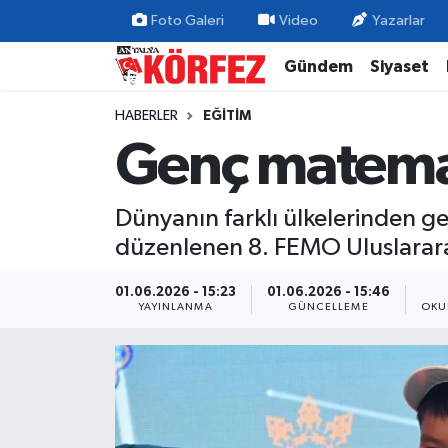
Foto Galeri
Video
Yazarlar
Gündem
Siyaset
Gündem
Nöbetçi Eczaneler
HABERLER
EĞITIM
Siyaset
Hava Durumu
Genç matema
Yerel Yönetim
Trafik Durumu
Dünyanın farklı ülkelerinden g
Ekonomi
Süper Lig Puan Durumu ve Fikstür
düzenlenen 8. FEMO Uluslararas
Spor
Tüm Manşetler
01.06.2026 - 15:23
01.06.2026 - 15:46
YAYINLANMA
GÜNCELLEME
OKU
Yaşam
Son Dakika Haberleri
Asayiş
Haber Arşivi
Dünya