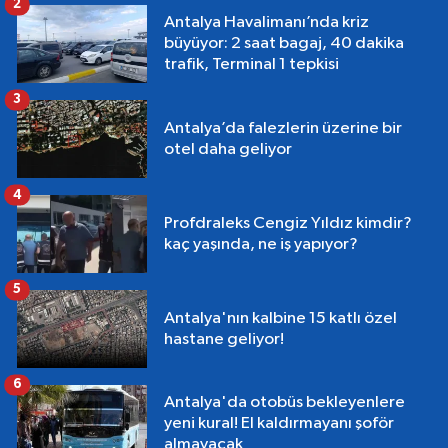
2
Antalya Havalimanı’nda kriz
büyüyor: 2 saat bagaj, 40 dakika
trafik, Terminal 1 tepkisi
3
Antalya’da falezlerin üzerine bir
otel daha geliyor
4
Profdraleks Cengiz Yıldız kimdir?
kaç yaşında, ne iş yapıyor?
5
Antalya'nın kalbine 15 katlı özel
hastane geliyor!
6
Antalya'da otobüs bekleyenlere
yeni kural! El kaldırmayanı şoför
almayacak