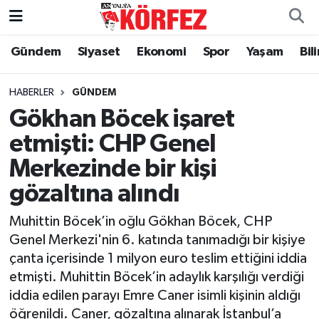
Gündem
Siyaset
Ekonomi
Spor
Yaşam
Bil
Gündem
Nöbetçi Eczaneler
Siyaset
Hava Durumu
HABERLER
GÜNDEM
Gökhan Böcek işaret
Yerel Yönetim
Trafik Durumu
etmişti: CHP Genel
Merkezinde bir kişi
Ekonomi
Süper Lig Puan Durumu ve Fikstür
gözaltına alındı
Spor
Tüm Manşetler
Muhittin Böcek’in oğlu Gökhan Böcek, CHP
Yaşam
Son Dakika Haberleri
Genel Merkezi'nin 6. katında tanımadığı bir kişiye
çanta içerisinde 1 milyon euro teslim ettiğini iddia
Asayiş
Haber Arşivi
etmişti. Muhittin Böcek’in adaylık karşılığı verdiği
iddia edilen parayı Emre Caner isimli kişinin aldığı
Dünya
öğrenildi. Caner, gözaltına alınarak İstanbul’a