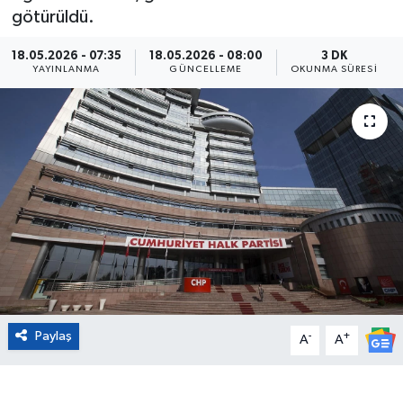
götürüldü.
Eğitim
18.05.2026 - 07:35
18.05.2026 - 08:00
3 DK
YAYINLANMA
GÜNCELLEME
OKUNMA SÜRESI
Sağlık
Magazin
Turizm
Çevre
Kültür ve Sanat
Sivil Toplum
Paylaş
-
+
A
A
Tarım
Bilim ve Teknoloji