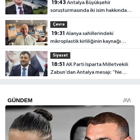
19:43
Antalya Büyükşehir
soruşturmasında iki isim hakkında
yeni karar
Çevre
19:31
Alanya sahillerindeki
mikroplastik kirliliğinin kaynağı
açıklandı
Siyaset
18:51
AK Parti Isparta Milletvekili
Zabun’dan Antalya mesajı: “Ne
dediysek o”