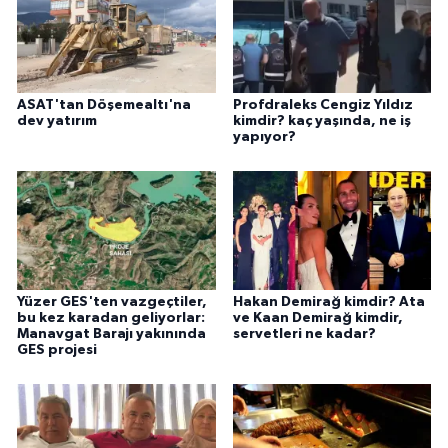
ASAT'tan Döşemealtı'na
Profdraleks Cengiz Yıldız
dev yatırım
kimdir? kaç yaşında, ne iş
yapıyor?
Yüzer GES'ten vazgeçtiler,
Hakan Demirağ kimdir? Ata
bu kez karadan geliyorlar:
ve Kaan Demirağ kimdir,
Manavgat Barajı yakınında
servetleri ne kadar?
GES projesi