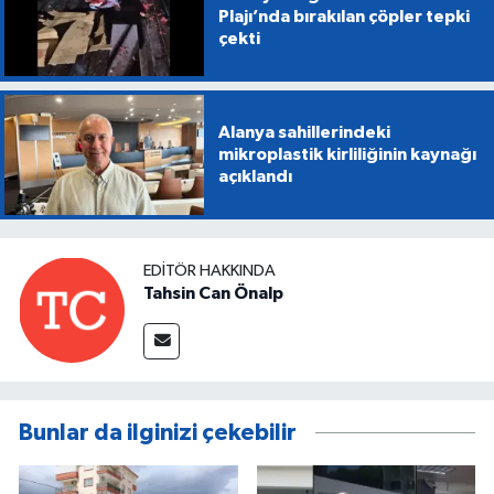
Plajı’nda bırakılan çöpler tepki
çekti
Alanya sahillerindeki
mikroplastik kirliliğinin kaynağı
açıklandı
EDITÖR HAKKINDA
Tahsin Can Önalp
Bunlar da ilginizi çekebilir