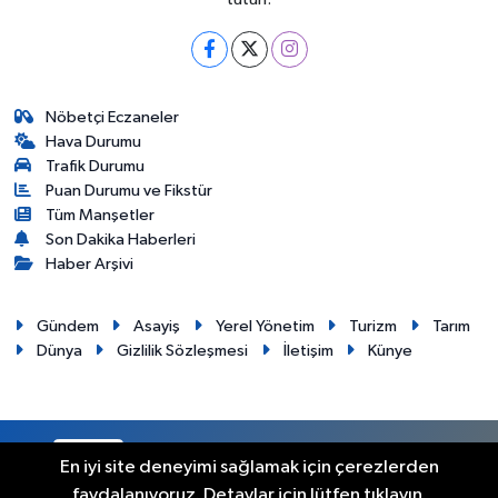
Nöbetçi Eczaneler
Hava Durumu
Trafik Durumu
Puan Durumu ve Fikstür
Tüm Manşetler
Son Dakika Haberleri
Haber Arşivi
Gündem
Asayiş
Yerel Yönetim
Turizm
Tarım
Dünya
Gizlilik Sözleşmesi
İletişim
Künye
RSS
Copyright © 2012. Her hakkı saklıdır.
En iyi site deneyimi sağlamak için çerezlerden
faydalanıyoruz. Detaylar için lütfen tıklayın.