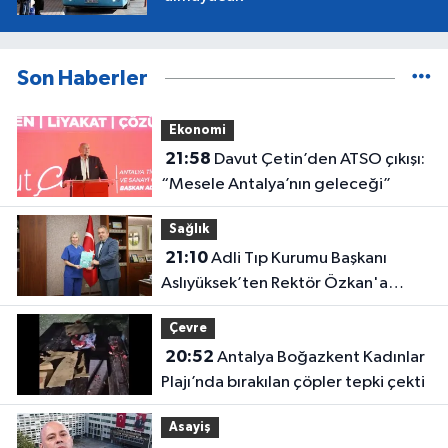
Son Haberler
Ekonomi
21:58
Davut Çetin’den ATSO çıkışı:
“Mesele Antalya’nın geleceği”
Sağlık
21:10
Adli Tıp Kurumu Başkanı
Aslıyüksek’ten Rektör Özkan'a
davet
Çevre
20:52
Antalya Boğazkent Kadınlar
Plajı’nda bırakılan çöpler tepki çekti
Asayiş