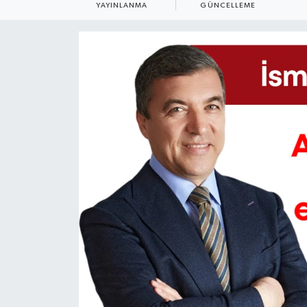
YAYINLANMA
GÜNCELLEME
Eğitim
Sağlık
Magazin
Turizm
Çevre
Kültür ve Sanat
Sivil Toplum
Tarım
Bilim ve Teknoloji