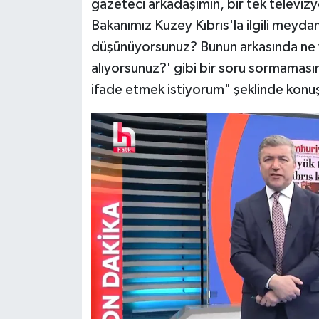
gazeteci arkadaşımın, bir tek televizyo
Bakanımız Kuzey Kıbrıs'la ilgili meyd
düşünüyorsunuz? Bunun arkasında ne va
alıyorsunuz?' gibi bir soru sormaması
ifade etmek istiyorum" şeklinde konu