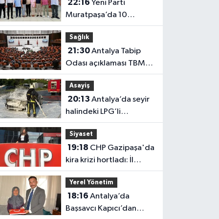
22:16
Yeni Parti
Muratpaşa’da 10
belediye meclis üyesiyle
Sağlık
güçlendi
21:30
Antalya Tabip
Odası açıklaması TBMM
gündeminde
Asayiş
20:13
Antalya’da seyir
halindeki LPG’li
otomobil alev aldı: 4
Siyaset
yaralı
19:18
CHP Gazipaşa'da
kira krizi hortladı: İl
Başkanlığı mahkemeye
Yerel Yönetim
gitti
18:16
Antalya’da
Başsavcı Kapıcı’dan