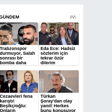
şehit annesi Aysel
Belen’e anlamlı ziyaret