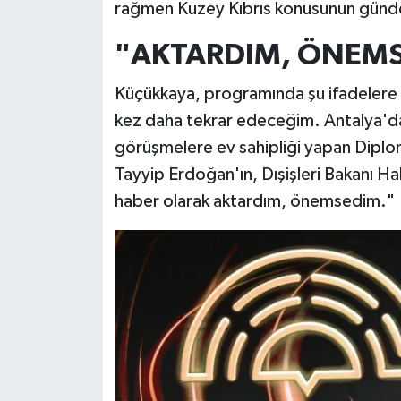
rağmen Kuzey Kıbrıs konusunun günde
"AKTARDIM, ÖNEM
Küçükkaya, programında şu ifadelere y
kez daha tekrar edeceğim. Antalya'd
görüşmelere ev sahipliği yapan Dip
Tayyip Erdoğan'ın, Dışişleri Bakanı Hak
haber olarak aktardım, önemsedim."