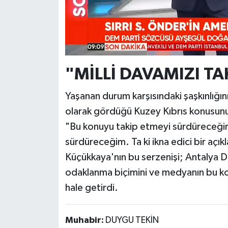
"MİLLİ DAVAMIZI T
Yaşanan durum karşısındaki şaşkınlığını
olarak gördüğü Kuzey Kıbrıs konusunu
"Bu konuyu takip etmeyi sürdüreceğim.
sürdüreceğim. Ta ki ikna edici bir açık
Küçükkaya'nın bu serzenişi; Antalya 
odaklanma biçimini ve medyanın bu kon
hale getirdi.
Muhabir:
DUYGU TEKİN