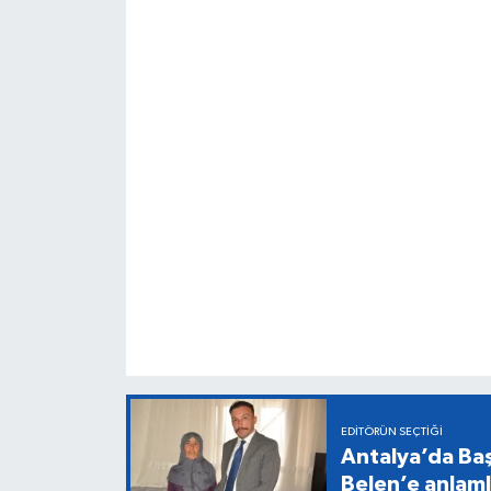
EDITÖRÜN SEÇTIĞI
Antalya’da Baş
Belen’e anlaml