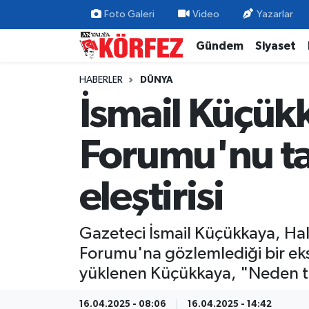
Foto Galeri
Video
Yazarlar
Gündem
Siyaset
Gündem
Nöbetçi Eczaneler
HABERLER
DÜNYA
Siyaset
Hava Durumu
İsmail Küçük
Yerel Yönetim
Trafik Durumu
Forumu'nu ta
Ekonomi
Süper Lig Puan Durumu ve Fikstür
eleştirisi
Spor
Tüm Manşetler
Yaşam
Son Dakika Haberleri
Gazeteci İsmail Küçükkaya, Ha
Forumu'na gözlemlediği bir eks
Asayiş
Haber Arşivi
yüklenen Küçükkaya, "Neden t
Dünya
16.04.2025 - 08:06
16.04.2025 - 14:42