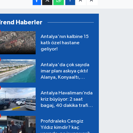
A
A
Trend Haberler
Antalya'nın kalbine 15
katlı özel hastane
geliyor!
Antalya'da çok sayıda
imar planı askıya çıktı!
Alanya, Konyaaltı,
Muratpaşa, Aksu
Antalya Havalimanı’nda
kriz büyüyor: 2 saat
bagaj, 40 dakika trafik,
Terminal 1 tepkisi
Profdraleks Cengiz
Yıldız kimdir? kaç