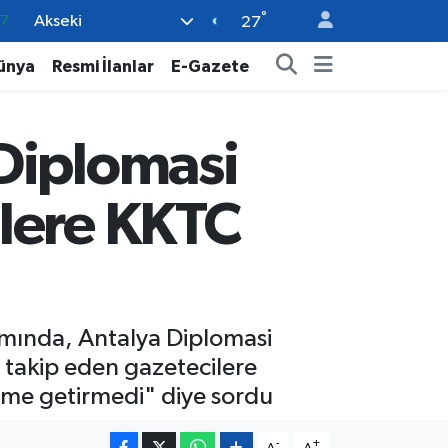
°
Akseki
18
27
32
ünya
Resmi İlanlar
E-Gazete
38
59
Diplomasi
14
87
lere KKTC
amında, Antalya Diplomasi
 takip eden gazetecilere
me getirmedi" diye sordu
-
+