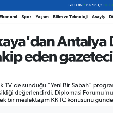
DOLAR
47,7436
%0.
EURO
55,2510
%0.
Ekonomi
Spor
Yaşam
Bilim ve Teknoloji
Asayiş
D
STERLİN
64,4811
%0.
GRAM ALTIN
6648.99
%2.
kaya'dan Antalya 
BİST100
13.779
%-
BITCOIN
64.960,21
%0.
kip eden gazeteci
lk TV'de sunduğu "Yeni Bir Sabah" progr
ikliği değerlendirdi. Diplomasi Forumu'nu
ek bir meslektaşım KKTC konusunu günde