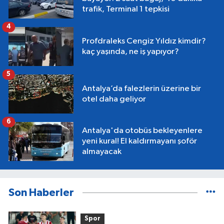
trafik, Terminal 1 tepkisi
4
Profdraleks Cengiz Yıldız kimdir?
kaç yaşında, ne iş yapıyor?
5
Antalya’da falezlerin üzerine bir
otel daha geliyor
6
Antalya'da otobüs bekleyenlere
yeni kural! El kaldırmayanı şoför
almayacak
Son Haberler
Spor