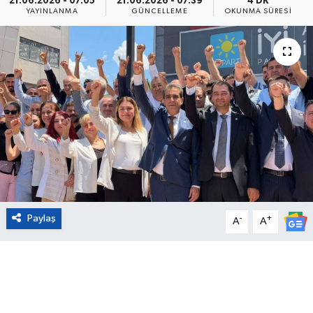
21.06.2026 - 07:05
21.06.2026 - 07:39
4 DK
YAYINLANMA
GÜNCELLEME
OKUNMA SÜRESI
Eğitim
Sağlık
Magazin
Turizm
Çevre
Kültür ve Sanat
Paylaş
-
+
A
A
Sivil Toplum
Tarım
Bilim ve Teknoloji