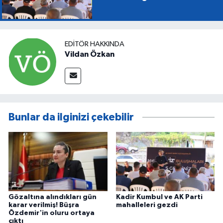
EDITÖR HAKKINDA
Vildan Özkan
Bunlar da ilginizi çekebilir
Gözaltına alındıkları gün
Kadir Kumbul ve AK Parti
karar verilmiş! Büşra
mahalleleri gezdi
Özdemir'in oluru ortaya
çıktı