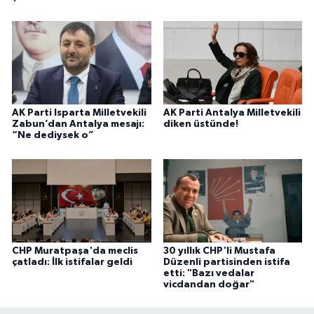
AK Parti Isparta Milletvekili
AK Parti Antalya Milletvekili
Zabun’dan Antalya mesajı:
diken üstünde!
“Ne dediysek o”
CHP Muratpaşa'da meclis
30 yıllık CHP'li Mustafa
çatladı: İlk istifalar geldi
Düzenli partisinden istifa
etti: "Bazı vedalar
vicdandan doğar"