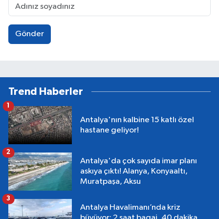
Gönder
Trend Haberler
1
Antalya'nın kalbine 15 katlı özel
hastane geliyor!
2
Antalya'da çok sayıda imar planı
askıya çıktı! Alanya, Konyaaltı,
Muratpaşa, Aksu
3
Antalya Havalimanı’nda kriz
büyüyor: 2 saat bagaj, 40 dakika