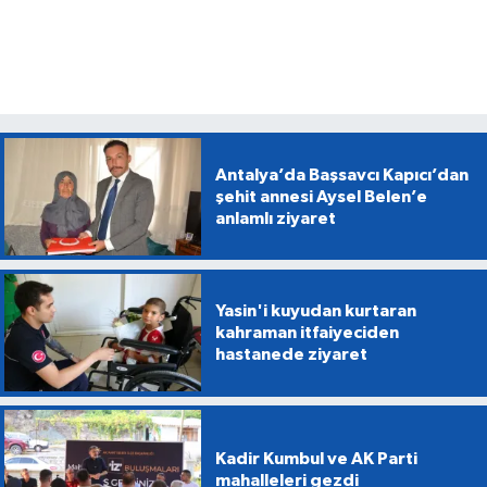
Antalya’da Başsavcı Kapıcı’dan
şehit annesi Aysel Belen’e
anlamlı ziyaret
Yasin'i kuyudan kurtaran
kahraman itfaiyeciden
hastanede ziyaret
Kadir Kumbul ve AK Parti
mahalleleri gezdi