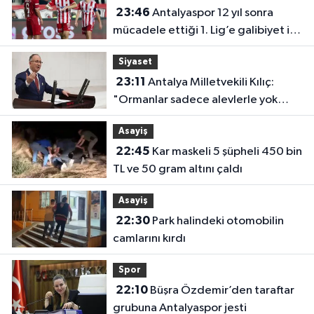
23:46
Antalyaspor 12 yıl sonra
mücadele ettiği 1. Lig’e galibiyet ile
başladı
Siyaset
23:11
Antalya Milletvekili Kılıç:
"Ormanlar sadece alevlerle yok
olmuyor"
Asayiş
22:45
Kar maskeli 5 şüpheli 450 bin
TL ve 50 gram altını çaldı
Asayiş
22:30
Park halindeki otomobilin
camlarını kırdı
Spor
22:10
Büşra Özdemir’den taraftar
grubuna Antalyaspor jesti