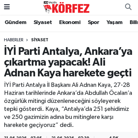
Gündem
Siyaset
Ekonomi
Spor
Yaşam
Bil
Gündem
Nöbetçi Eczaneler
Siyaset
Hava Durumu
HABERLER
SIYASET
İYİ Parti Antalya, Ankara’ya
Yerel Yönetim
Trafik Durumu
çıkartma yapacak! Ali
Adnan Kaya harekete geçti
Ekonomi
Süper Lig Puan Durumu ve Fikstür
İYİ Parti Antalya İl Başkanı Ali Adnan Kaya, 27-28
Spor
Tüm Manşetler
Haziran tarihlerinde Ankara’da Abdullah Öcalan’a
özgürlük mitingi düzenleneceğini söyleyerek
Yaşam
Son Dakika Haberleri
tepki gösterdi. Kaya, “Antalya’da 251 şehidimiz
ve 250 gazimizin adına bu mitinglere karşı
Asayiş
Haber Arşivi
harekete geçiyoruz” dedi.
Dünya