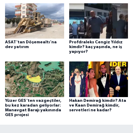
ASAT'tan Döşemealtı'na
Profdraleks Cengiz Yıldız
dev yatırım
kimdir? kaç yaşında, ne iş
yapıyor?
Yüzer GES'ten vazgeçtiler,
Hakan Demirağ kimdir? Ata
bu kez karadan geliyorlar:
ve Kaan Demirağ kimdir,
Manavgat Barajı yakınında
servetleri ne kadar?
GES projesi