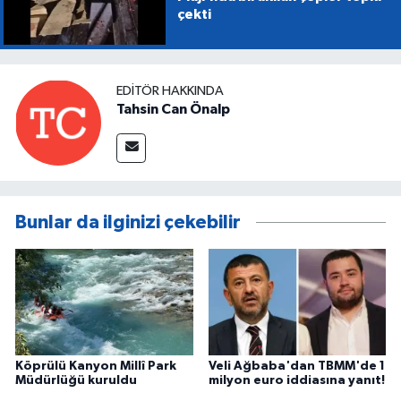
çekti
EDITÖR HAKKINDA
Tahsin Can Önalp
Bunlar da ilginizi çekebilir
Köprülü Kanyon Millî Park
Veli Ağbaba'dan TBMM'de 1
Müdürlüğü kuruldu
milyon euro iddiasına yanıt!