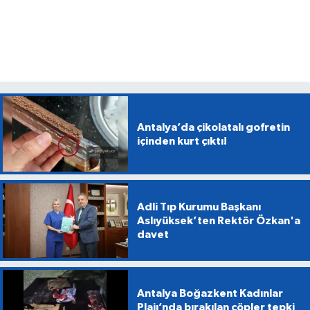
Antalya’da çikolatalı gofretin
içinden kurt çıktı!
Adli Tıp Kurumu Başkanı
Aslıyüksek’ten Rektör Özkan'a
davet
Antalya Boğazkent Kadınlar
Plajı’nda bırakılan çöpler tepki