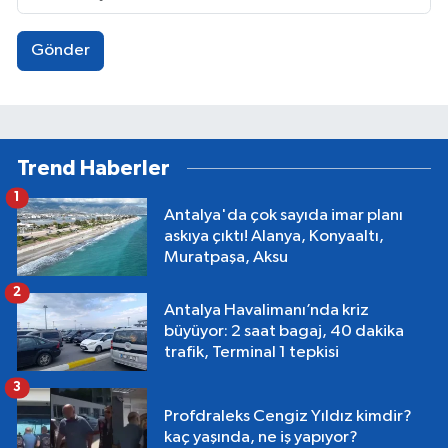
Gönder
Trend Haberler
1
Antalya'da çok sayıda imar planı
askıya çıktı! Alanya, Konyaaltı,
Muratpaşa, Aksu
2
Antalya Havalimanı’nda kriz
büyüyor: 2 saat bagaj, 40 dakika
trafik, Terminal 1 tepkisi
3
Profdraleks Cengiz Yıldız kimdir?
kaç yaşında, ne iş yapıyor?