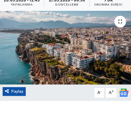
20.05.2026 - 12:43
21.05.2026 - 06:50
7 DK
YAYINLANMA
GÜNCELLEME
OKUNMA SÜRESI
Eğitim
Sağlık
Magazin
Turizm
Çevre
Kültür ve Sanat
Paylaş
-
+
A
A
Sivil Toplum
Tarım
Bilim ve Teknoloji