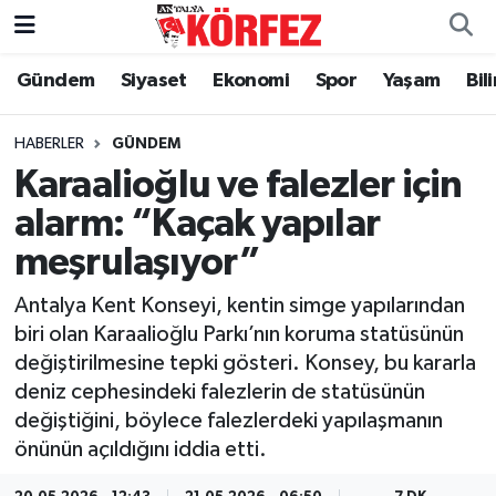
Gündem
Siyaset
Ekonomi
Spor
Yaşam
Bil
Gündem
Nöbetçi Eczaneler
Siyaset
Hava Durumu
HABERLER
GÜNDEM
Karaalioğlu ve falezler için
Yerel Yönetim
Trafik Durumu
alarm: “Kaçak yapılar
meşrulaşıyor”
Ekonomi
Süper Lig Puan Durumu ve Fikstür
Antalya Kent Konseyi, kentin simge yapılarından
Spor
Tüm Manşetler
biri olan Karaalioğlu Parkı’nın koruma statüsünün
değiştirilmesine tepki gösteri. Konsey, bu kararla
Yaşam
Son Dakika Haberleri
deniz cephesindeki falezlerin de statüsünün
değiştiğini, böylece falezlerdeki yapılaşmanın
Asayiş
Haber Arşivi
önünün açıldığını iddia etti.
Dünya