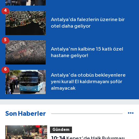
4
Antalya’da falezlerin üzerine bir
otel daha geliyor
5
Antalya'nın kalbine 15 katlı özel
hastane geliyor!
6
Antalya'da otobüs bekleyenlere
yeni kural! El kaldırmayanı şoför
almayacak
Son Haberler
Gündem
10:34
Kepez'de Halk Buluşması