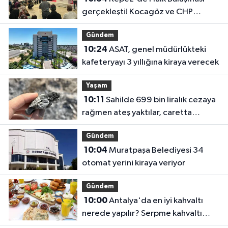
gerçekleşti! Kocagöz ve CHP
yönetimi vatandaşı dinledi
Gündem
10:24
ASAT, genel müdürlükteki
kafeteryayı 3 yıllığına kiraya verecek
Yaşam
10:11
Sahilde 699 bin liralık cezaya
rağmen ateş yaktılar, caretta
yavrusu öldü
Gündem
10:04
Muratpaşa Belediyesi 34
otomat yerini kiraya veriyor
Gündem
10:00
Antalya'da en iyi kahvaltı
nerede yapılır? Serpme kahvaltı
fiyatları