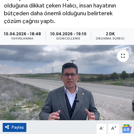
olduğuna dikkat çeken Halıcı, insan hayatının
Eğitim
bütçeden daha önemli olduğunu belirterek
çözüm çağrısı yaptı.
Sağlık
10.04.2026 - 18:48
10.04.2026 - 19:10
2 DK
YAYINLANMA
GÜNCELLEME
OKUNMA SÜRESI
Magazin
Turizm
Çevre
Kültür ve Sanat
Sivil Toplum
Tarım
Paylaş
-
+
A
A
Bilim ve Teknoloji