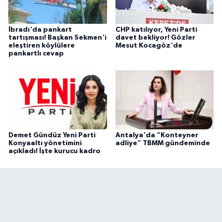
İbradı'da pankart
CHP katılıyor, Yeni Parti
tartışması! Başkan Sekmen'i
davet bekliyor! Gözler
eleştiren köylülere
Mesut Kocagöz'de
pankartlı cevap
Demet Gündüz Yeni Parti
Antalya'da “Konteyner
Konyaaltı yönetimini
adliye” TBMM gündeminde
açıkladı! İşte kurucu kadro