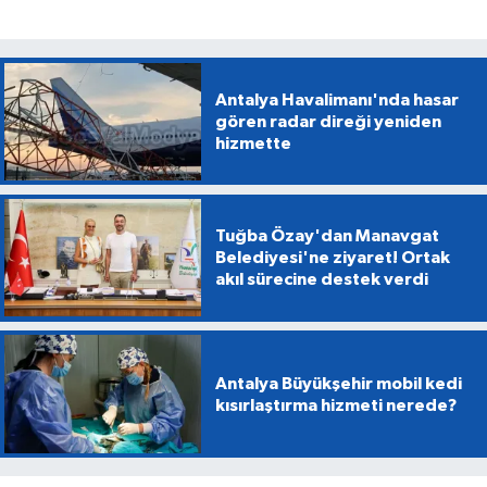
Antalya Havalimanı'nda hasar
gören radar direği yeniden
hizmette
Tuğba Özay'dan Manavgat
Belediyesi'ne ziyaret! Ortak
akıl sürecine destek verdi
Antalya Büyükşehir mobil kedi
kısırlaştırma hizmeti nerede?