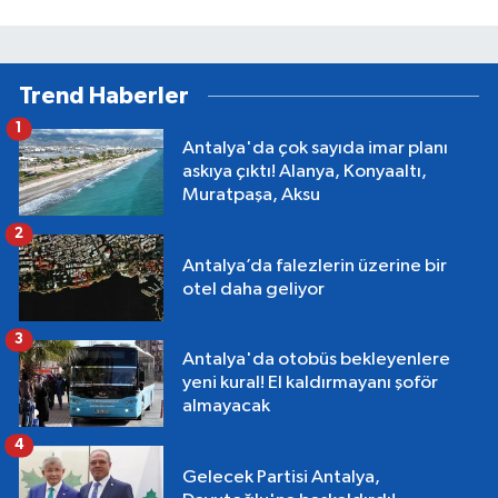
Trend Haberler
1
Antalya'da çok sayıda imar planı
askıya çıktı! Alanya, Konyaaltı,
Muratpaşa, Aksu
2
Antalya’da falezlerin üzerine bir
otel daha geliyor
3
Antalya'da otobüs bekleyenlere
yeni kural! El kaldırmayanı şoför
almayacak
4
Gelecek Partisi Antalya,