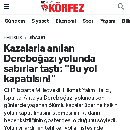
Gündem
Siyaset
Ekonomi
Spor
Yaşam
Bil
Gündem
Nöbetçi Eczaneler
Siyaset
Hava Durumu
HABERLER
SIYASET
Kazalarla anılan
Yerel Yönetim
Trafik Durumu
Dereboğazı yolunda
sabırlar taştı: "Bu yol
Ekonomi
Süper Lig Puan Durumu ve Fikstür
kapatılsın!"
Spor
Tüm Manşetler
CHP Isparta Milletvekili Hikmet Yalım Halıcı,
Yaşam
Son Dakika Haberleri
Isparta-Antalya Dereboğazı yolunda son
günlerde yaşanan ölümlü kazalar üzerine halkın
Asayiş
Haber Arşivi
yolun kapatılmasını istemesinin iktidarın
beceriksizliğinin göstergesi olduğunu söyledi.
Dünya
Yolun yıllardır en tehlikeli yollar listesinde