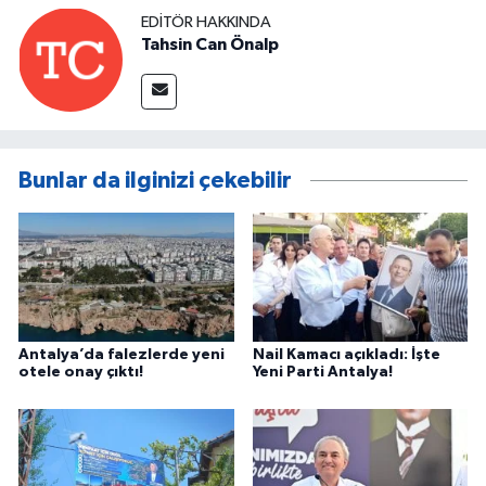
EDITÖR HAKKINDA
Tahsin Can Önalp
Bunlar da ilginizi çekebilir
Antalya’da falezlerde yeni
Nail Kamacı açıkladı: İşte
otele onay çıktı!
Yeni Parti Antalya!