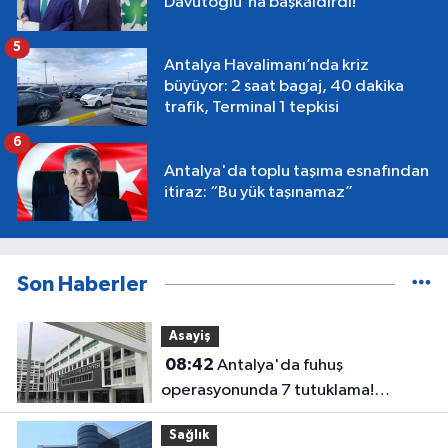
Davutoğlu'na başkaldırdı!
5
Antalya Havalimanı’nda kriz
büyüyor: 2 saat bagaj, 40 dakika
trafik, Terminal 1 tepkisi
6
Antalya'da toplu taşıma esnafından
itiraz: “Bu yük taşınamaz”
Son Haberler
Asayiş
08:42
Antalya'da fuhuş
operasyonunda 7 tutuklama!
Soruşturma genişliyor
Sağlık