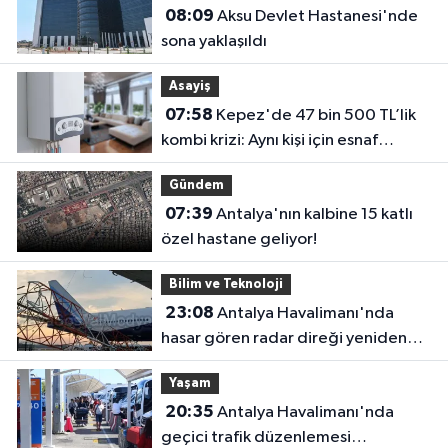
08:09
Aksu Devlet Hastanesi'nde
sona yaklaşıldı
Asayiş
07:58
Kepez'de 47 bin 500 TL’lik
kombi krizi: Aynı kişi için esnaf
birbirini uyarıyor
Gündem
07:39
Antalya'nın kalbine 15 katlı
özel hastane geliyor!
Bilim ve Teknoloji
23:08
Antalya Havalimanı'nda
hasar gören radar direği yeniden
hizmette
Yaşam
20:35
Antalya Havalimanı'nda
geçici trafik düzenlemesi