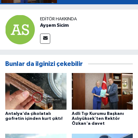
EDITÖR HAKKINDA
Ayşem Sicim
Bunlar da ilginizi çekebilir
Antalya’da çikolatalı
Adli Tıp Kurumu Başkanı
gofretin içinden kurt çıktı!
Aslıyüksek’ten Rektör
Özkan'a davet