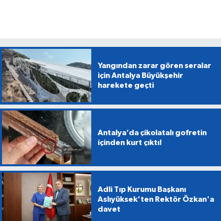
Yangından zarar gören seralar
için Antalya Büyükşehir
harekete geçti
Antalya’da çikolatalı gofretin
içinden kurt çıktı!
Adli Tıp Kurumu Başkanı
Aslıyüksek’ten Rektör Özkan'a
davet