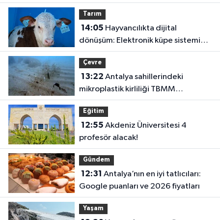
Tarım
14:05
Hayvancılıkta dijital
dönüşüm: Elektronik küpe sistemi
başladı
Çevre
13:22
Antalya sahillerindeki
mikroplastik kirliliği TBMM
gündeminde!
Eğitim
12:55
Akdeniz Üniversitesi 4
profesör alacak!
Gündem
12:31
Antalya’nın en iyi tatlıcıları:
Google puanları ve 2026 fiyatları
Yaşam