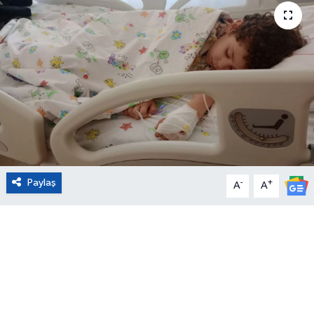
Eğitim
Sağlık
Magazin
Turizm
Çevre
Paylaş
-
+
A
A
Kültür ve Sanat
Sivil Toplum
Tarım
Bilim ve Teknoloji