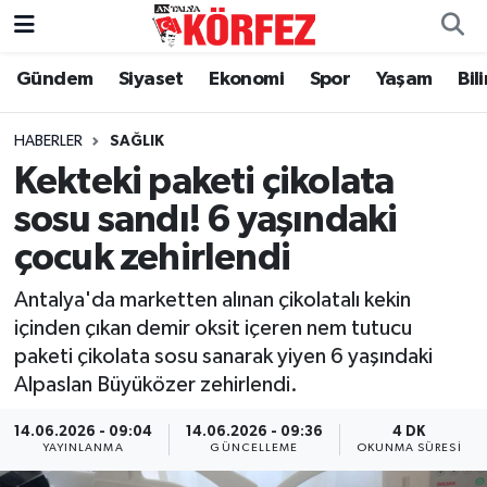
Gündem
Siyaset
Ekonomi
Spor
Yaşam
Bil
Gündem
Nöbetçi Eczaneler
Siyaset
Hava Durumu
HABERLER
SAĞLIK
Kekteki paketi çikolata
Yerel Yönetim
Trafik Durumu
sosu sandı! 6 yaşındaki
çocuk zehirlendi
Ekonomi
Süper Lig Puan Durumu ve Fikstür
Antalya'da marketten alınan çikolatalı kekin
Spor
Tüm Manşetler
içinden çıkan demir oksit içeren nem tutucu
paketi çikolata sosu sanarak yiyen 6 yaşındaki
Yaşam
Son Dakika Haberleri
Alpaslan Büyüközer zehirlendi.
Asayiş
Haber Arşivi
14.06.2026 - 09:04
14.06.2026 - 09:36
4 DK
YAYINLANMA
GÜNCELLEME
OKUNMA SÜRESI
Dünya