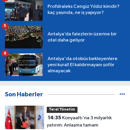
Profdraleks Cengiz Yıldız kimdir?
kaç yaşında, ne iş yapıyor?
5
Antalya’da falezlerin üzerine bir
otel daha geliyor
6
Antalya'da otobüs bekleyenlere
yeni kural! El kaldırmayanı şoför
almayacak
Son Haberler
Yerel Yönetim
14:35
Konyaaltı'na 3 milyarlık
yatırım: Anlaşma tamam