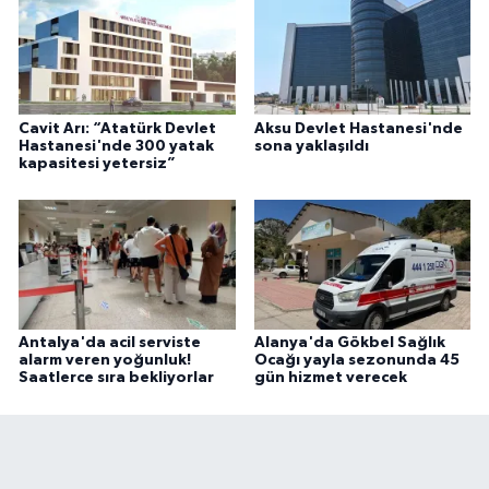
Cavit Arı: “Atatürk Devlet
Aksu Devlet Hastanesi'nde
Hastanesi'nde 300 yatak
sona yaklaşıldı
kapasitesi yetersiz”
Antalya'da acil serviste
Alanya'da Gökbel Sağlık
alarm veren yoğunluk!
Ocağı yayla sezonunda 45
Saatlerce sıra bekliyorlar
gün hizmet verecek