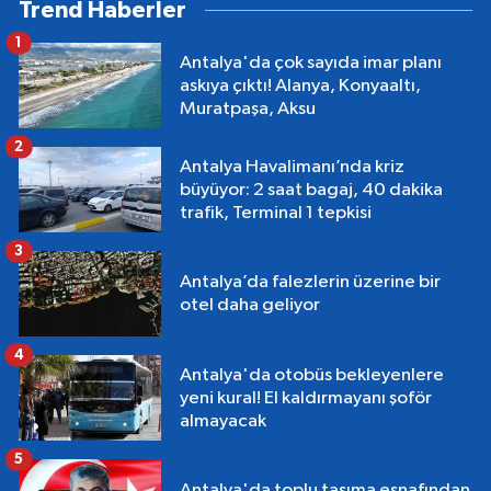
Trend Haberler
1
Antalya'da çok sayıda imar planı
askıya çıktı! Alanya, Konyaaltı,
Muratpaşa, Aksu
2
Antalya Havalimanı’nda kriz
büyüyor: 2 saat bagaj, 40 dakika
trafik, Terminal 1 tepkisi
3
Antalya’da falezlerin üzerine bir
otel daha geliyor
4
Antalya'da otobüs bekleyenlere
yeni kural! El kaldırmayanı şoför
almayacak
5
Antalya'da toplu taşıma esnafından