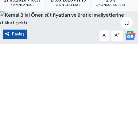
21.05.2026 - 10:57
21.05.2026 - 11:13
2 DK
YAYINLANMA
GÜNCELLEME
OKUNMA SÜRESI
Eğitim
Sağlık
Paylaş
-
+
A
A
Magazin
Turizm
Çevre
Kültür ve Sanat
Sivil Toplum
Tarım
Bilim ve Teknoloji