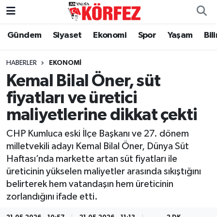
Gündem
Siyaset
Ekonomi
Spor
Yaşam
Bil
Gündem
Nöbetçi Eczaneler
Siyaset
Hava Durumu
HABERLER
EKONOMI
Kemal Bilal Öner, süt
Yerel Yönetim
Trafik Durumu
fiyatları ve üretici
maliyetlerine dikkat çekti
Ekonomi
Süper Lig Puan Durumu ve Fikstür
CHP Kumluca eski İlçe Başkanı ve 27. dönem
Spor
Tüm Manşetler
milletvekili adayı Kemal Bilal Öner, Dünya Süt
Haftası’nda markette artan süt fiyatları ile
Yaşam
Son Dakika Haberleri
üreticinin yükselen maliyetler arasında sıkıştığını
belirterek hem vatandaşın hem üreticinin
Asayiş
Haber Arşivi
zorlandığını ifade etti.
Dünya