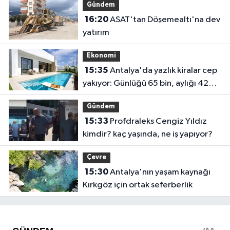
Gündem
16:20
ASAT'tan Döşemealtı'na dev
yatırım
Ekonomi
15:35
Antalya'da yazlık kiralar cep
yakıyor: Günlüğü 65 bin, aylığı 425
bin!
Gündem
15:33
Profdraleks Cengiz Yıldız
kimdir? kaç yaşında, ne iş yapıyor?
Çevre
15:30
Antalya'nın yaşam kaynağı
Kırkgöz için ortak seferberlik