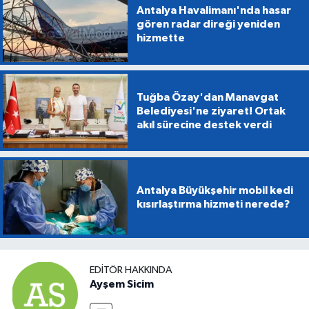
Antalya Havalimanı'nda hasar
gören radar direği yeniden
hizmette
Tuğba Özay'dan Manavgat
Belediyesi'ne ziyaret! Ortak
akıl sürecine destek verdi
Antalya Büyükşehir mobil kedi
kısırlaştırma hizmeti nerede?
EDITÖR HAKKINDA
Ayşem Sicim