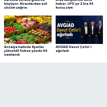
büyüyor: Kiracılardan acil
haber: LPG'ye 2 lira 45
çözüm çağrısı
kuruş zam
Antalya halinde fiyatlar
AVGİAD Davut Çetin’i
yükseldi! Sebze yüzde 64
ağırladı
zamlandı