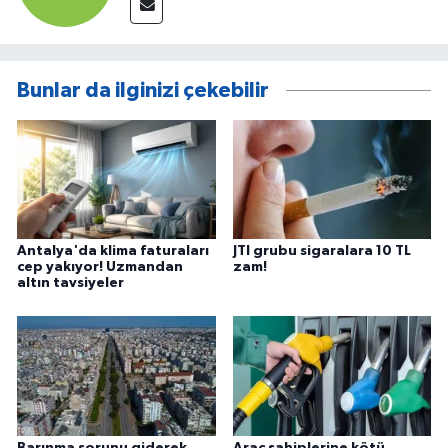
Bunlar da ilginizi çekebilir
Antalya'da klima faturaları
JTI grubu sigaralara 10 TL
cep yakıyor! Uzmandan
zam!
altın tavsiyeler
Barınma sorunu giderek
Araç sahiplerine kötü