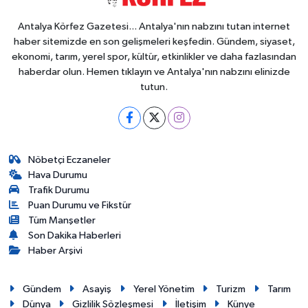
Antalya Körfez Gazetesi... Antalya'nın nabzını tutan internet
haber sitemizde en son gelişmeleri keşfedin. Gündem, siyaset,
ekonomi, tarım, yerel spor, kültür, etkinlikler ve daha fazlasından
haberdar olun. Hemen tıklayın ve Antalya'nın nabzını elinizde
tutun.
Nöbetçi Eczaneler
Hava Durumu
Trafik Durumu
Puan Durumu ve Fikstür
Tüm Manşetler
Son Dakika Haberleri
Haber Arşivi
Gündem
Asayiş
Yerel Yönetim
Turizm
Tarım
Dünya
Gizlilik Sözleşmesi
İletişim
Künye