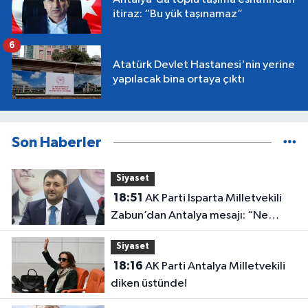
itiraz: “Bu yük taşınamaz”
6
Atatürk Devlet Hastanesi'nin yerine
yapılacak bina ortaya çıktı
Son Haberler
Siyaset
18:51
AK Parti Isparta Milletvekili
Zabun’dan Antalya mesajı: “Ne
dediysek o”
Siyaset
18:16
AK Parti Antalya Milletvekili
diken üstünde!