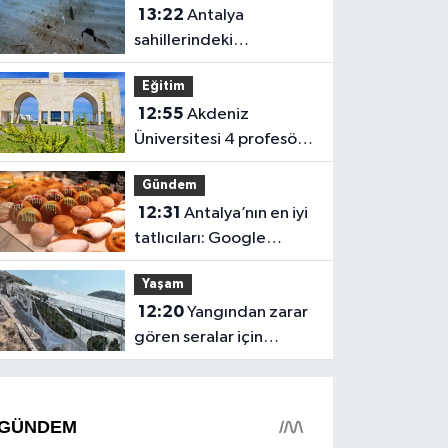
13:22
Antalya
sahillerindeki
mikroplastik kirliliği
Eğitim
TBMM gündeminde!
12:55
Akdeniz
Üniversitesi 4 profesör
alacak!
Gündem
12:31
Antalya’nın en iyi
tatlıcıları: Google
puanları ve 2026
Yaşam
fiyatları
12:20
Yangından zarar
gören seralar için
Antalya Büyükşehir
harekete geçti