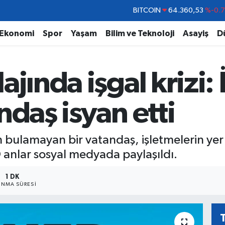
DOLAR
47,7069
%0.
EURO
55,0265
%0.
Ekonomi
Spor
Yaşam
Bilim ve Teknoloji
Asayiş
D
STERLİN
64,1897
%0.
GRAM ALTIN
6574.81
%1.
jında işgal krizi: 
BİST100
13.887
%6
BITCOIN
64.360,53
%-0.
ndaş isyan etti
n bulamayan bir vatandaş, işletmelerin yer 
 O anlar sosyal medyada paylaşıldı.
1 DK
NMA SÜRESI