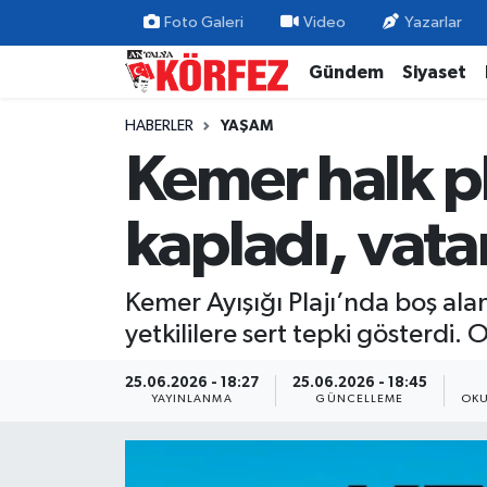
Foto Galeri
Video
Yazarlar
Gündem
Siyaset
Gündem
Nöbetçi Eczaneler
HABERLER
YAŞAM
Siyaset
Hava Durumu
Kemer halk pla
Yerel Yönetim
Trafik Durumu
kapladı, vata
Ekonomi
Süper Lig Puan Durumu ve Fikstür
Kemer Ayışığı Plajı’nda boş ala
Spor
Tüm Manşetler
yetkililere sert tepki gösterdi.
Yaşam
Son Dakika Haberleri
25.06.2026 - 18:27
25.06.2026 - 18:45
YAYINLANMA
GÜNCELLEME
OKU
Asayiş
Haber Arşivi
Dünya