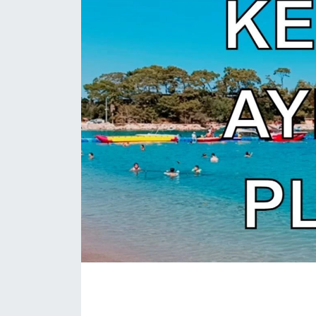
Eğitim
Sağlık
Magazin
Turizm
Çevre
Kültür ve Sanat
Sivil Toplum
Tarım
Bilim ve Teknoloji