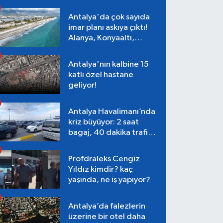
Antalya'da çok sayıda
imar planı askıya çıktı!
Alanya, Konyaaltı,
Muratpaşa, Aksu
Antalya'nın kalbine 15
katlı özel hastane
geliyor!
Antalya Havalimanı’nda
kriz büyüyor: 2 saat
bagaj, 40 dakika trafik,
Terminal 1 tepkisi
Profdraleks Cengiz
Yıldız kimdir? kaç
yaşında, ne iş yapıyor?
Antalya’da falezlerin
üzerine bir otel daha