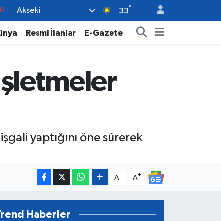
°
Akseki
17
33
01
ünya
Resmi İlanlar
E-Gazete
02
44
İşletmeler
4
76
işgali yaptığını öne sürerek
-
+
A
A
Trend Haberler