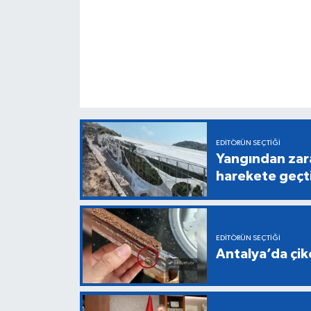
EDITÖRÜN SEÇTIĞI
Yangından zara
harekete geçt
EDITÖRÜN SEÇTIĞI
Antalya’da çiko