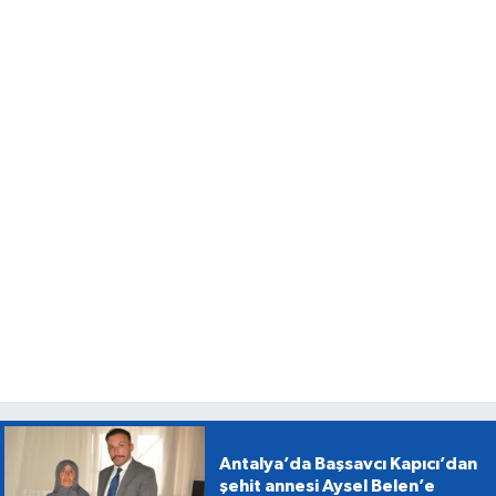
Antalya’da Başsavcı Kapıcı’dan
şehit annesi Aysel Belen’e