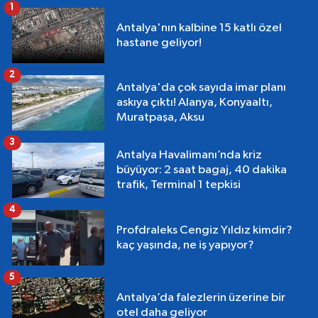
1
Antalya'nın kalbine 15 katlı özel
hastane geliyor!
2
Antalya'da çok sayıda imar planı
askıya çıktı! Alanya, Konyaaltı,
Muratpaşa, Aksu
3
Antalya Havalimanı’nda kriz
büyüyor: 2 saat bagaj, 40 dakika
trafik, Terminal 1 tepkisi
4
Profdraleks Cengiz Yıldız kimdir?
kaç yaşında, ne iş yapıyor?
5
Antalya’da falezlerin üzerine bir
otel daha geliyor