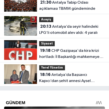
21:30
Antalya Tabip Odası
açıklaması TBMM gündeminde
Asayiş
20:13
Antalya’da seyir halindeki
LPG’li otomobil alev aldı: 4 yaralı
Siyaset
19:18
CHP Gazipaşa'da kira krizi
hortladı: İl Başkanlığı mahkemeye
gitti
Yerel Yönetim
18:16
Antalya’da Başsavcı
Kapıcı’dan şehit annesi Aysel
Belen’e anlamlı ziyaret