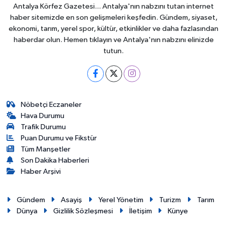
Antalya Körfez Gazetesi... Antalya'nın nabzını tutan internet
haber sitemizde en son gelişmeleri keşfedin. Gündem, siyaset,
ekonomi, tarım, yerel spor, kültür, etkinlikler ve daha fazlasından
haberdar olun. Hemen tıklayın ve Antalya'nın nabzını elinizde
tutun.
Nöbetçi Eczaneler
Hava Durumu
Trafik Durumu
Puan Durumu ve Fikstür
Tüm Manşetler
Son Dakika Haberleri
Haber Arşivi
Gündem
Asayiş
Yerel Yönetim
Turizm
Tarım
Dünya
Gizlilik Sözleşmesi
İletişim
Künye