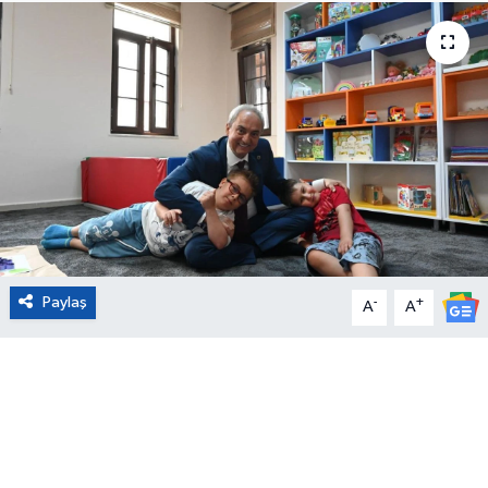
Eğitim
Sağlık
Magazin
Turizm
Çevre
Paylaş
-
+
A
A
Kültür ve Sanat
Sivil Toplum
Tarım
Bilim ve Teknoloji