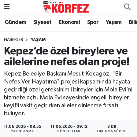
Gündem
Siyaset
Ekonomi
Spor
Yaşam
Bil
Gündem
Nöbetçi Eczaneler
Siyaset
Hava Durumu
HABERLER
YAŞAM
Kepez’de özel bireylere ve
Yerel Yönetim
Trafik Durumu
ailelerine nefes olan proje!
Ekonomi
Süper Lig Puan Durumu ve Fikstür
Kepez Belediye Başkanı Mesut Kocagöz, "Bir
Nefes Ver Hayatıma" projesi kapsamında hayata
Spor
Tüm Manşetler
geçirdiği özel gereksinimli bireyler için Mola Evi'ni
hizmete açtı. Mola Evi sayesinde engelli bireyler
Yaşam
Son Dakika Haberleri
keyifli vakit geçirirken aileler dinlenme fırsatı
buluyor.
Asayiş
Haber Arşivi
11.06.2026 - 08:55
11.06.2026 - 09:12
3 DK
Dünya
YAYINLANMA
GÜNCELLEME
OKUNMA SÜRESI