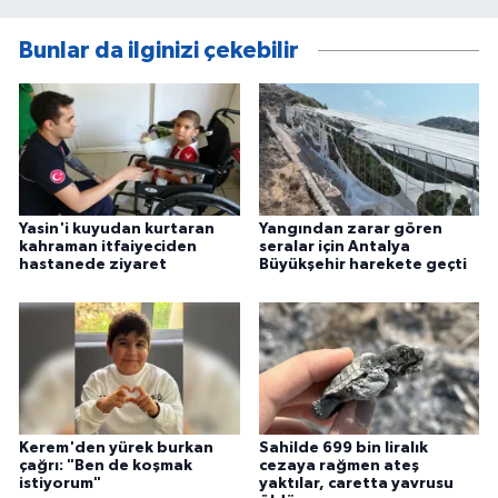
Bunlar da ilginizi çekebilir
Yasin'i kuyudan kurtaran
Yangından zarar gören
kahraman itfaiyeciden
seralar için Antalya
hastanede ziyaret
Büyükşehir harekete geçti
Kerem'den yürek burkan
Sahilde 699 bin liralık
çağrı: "Ben de koşmak
cezaya rağmen ateş
istiyorum"
yaktılar, caretta yavrusu