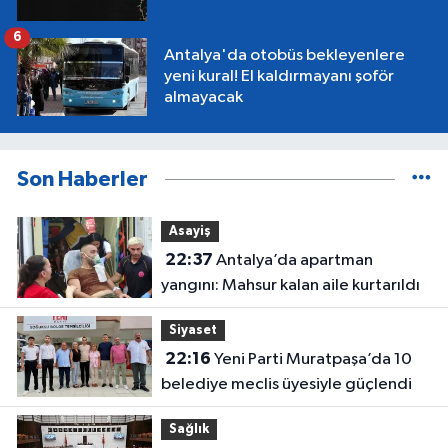
6
Antalya'da otobüs bekleyenlere
yeni kural! El kaldırmayanı şoför
almayacak
Son Haberler
Asayiş
22:37
Antalya’da apartman
yangını: Mahsur kalan aile kurtarıldı
Siyaset
22:16
Yeni Parti Muratpaşa’da 10
belediye meclis üyesiyle güçlendi
Sağlık