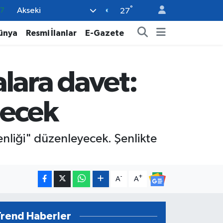
°
Akseki
18
27
32
ünya
Resmi İlanlar
E-Gazete
38
59
lara davet:
14
87
necek
nliği" düzenleyecek. Şenlikte
-
+
A
A
Trend Haberler