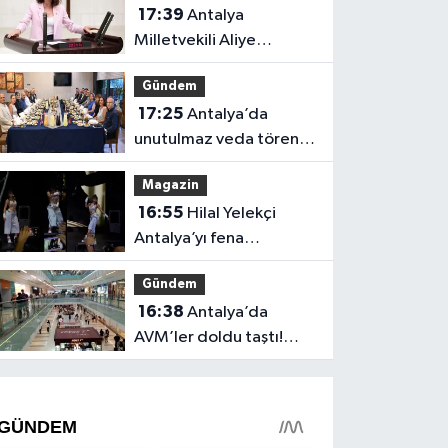
17:39
Antalya
Milletvekili Aliye
Coşar'dan Çocuk Yasası
Gündem
tepkisi
17:25
Antalya’da
unutulmaz veda töreni!
Protokol buluştu
Magazin
16:55
Hilal Yelekçi
Antalya’yı fena
“Hileledi”! O anlar
Gündem
gündem oldu
16:38
Antalya’da
AVM’ler doldu taştı!
vatandaşların geliş
nedeni farklı çıktı