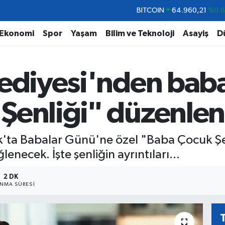
DOLAR
47,7436
%0.
EURO
55,2510
%0.
Ekonomi
Spor
Yaşam
Bilim ve Teknoloji
Asayiş
D
STERLİN
64,4811
%0.
GRAM ALTIN
6648.99
%2.
lediyesi'nden baba
BİST100
13.779
%-
BITCOIN
64.960,21
%0.
Şenliği" düzenle
k'ta Babalar Günü'ne özel "Baba Çocuk Şe
enecek. İşte şenliğin ayrıntıları...
2 DK
NMA SÜRESI