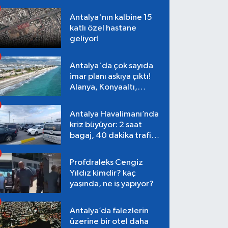
Antalya'nın kalbine 15
katlı özel hastane
geliyor!
Antalya'da çok sayıda
imar planı askıya çıktı!
Alanya, Konyaaltı,
Muratpaşa, Aksu
Antalya Havalimanı’nda
kriz büyüyor: 2 saat
bagaj, 40 dakika trafik,
Terminal 1 tepkisi
Profdraleks Cengiz
Yıldız kimdir? kaç
yaşında, ne iş yapıyor?
Antalya’da falezlerin
üzerine bir otel daha