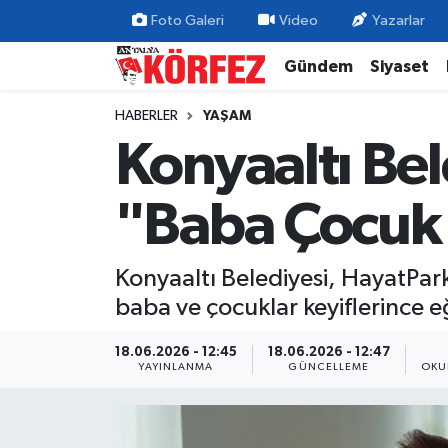
Foto Galeri
Video
Yazarlar
Gündem
Siyaset
Gündem
Nöbetçi Eczaneler
HABERLER
YAŞAM
Siyaset
Hava Durumu
Konyaaltı Be
Yerel Yönetim
Trafik Durumu
"Baba Çocuk 
Ekonomi
Süper Lig Puan Durumu ve Fikstür
Konyaaltı Belediyesi, HayatPar
Spor
Tüm Manşetler
baba ve çocuklar keyiflerince eğl
Yaşam
Son Dakika Haberleri
18.06.2026 - 12:45
18.06.2026 - 12:47
YAYINLANMA
GÜNCELLEME
OKU
Asayiş
Haber Arşivi
Dünya