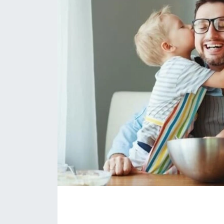
Eğitim
Sağlık
Magazin
Turizm
Çevre
Kültür ve Sanat
Sivil Toplum
Tarım
Bilim ve Teknoloji