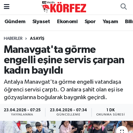
Gündem
Siyaset
Ekonomi
Spor
Yaşam
Bil
Gündem
Nöbetçi Eczaneler
Siyaset
Hava Durumu
HABERLER
ASAYIŞ
Manavgat'ta görme
Yerel Yönetim
Trafik Durumu
engelli eşine servis çarpan
kadın bayıldı
Ekonomi
Süper Lig Puan Durumu ve Fikstür
Antalya Manavgat'ta görme engelli vatandaşa
Spor
Tüm Manşetler
öğrenci servisi çarptı. O anlara şahit olan eşi ise
gözyaşlarına boğularak baygınlık geçirdi.
Yaşam
Son Dakika Haberleri
23.04.2026 - 07:25
23.04.2026 - 07:34
1 DK
Asayiş
Haber Arşivi
YAYINLANMA
GÜNCELLEME
OKUNMA SÜRESI
Dünya