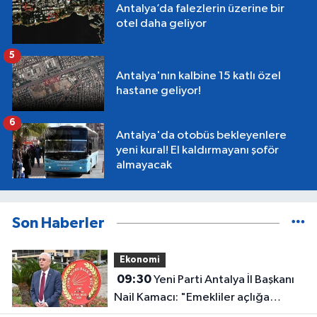
Antalya’da falezlerin üzerine bir
otel daha geliyor
5
Antalya'nın kalbine 15 katlı özel
hastane geliyor!
6
Antalya'da otobüs bekleyenlere
yeni kural! El kaldırmayanı şoför
almayacak
Son Haberler
Ekonomi
09:30
Yeni Parti Antalya İl Başkanı
Nail Kamacı: "Emekliler açlığa
mahkum edildi"