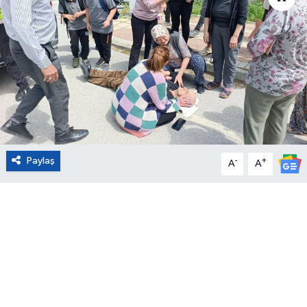
Eğitim
Sağlık
Magazin
Turizm
Paylaş
-
+
Çevre
A
A
Kültür ve Sanat
Sivil Toplum
Tarım
Bilim ve Teknoloji