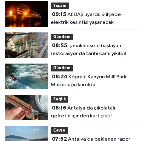
Yaşam
09:15
AEDAŞ uyardı: 9 ilçede
elektrik kesintisi yaşanacak
Gündem
08:55
İş makinesi ile başlayan
restorasyonda tarihi cami yıkıldı!
Gündem
08:24
Köprülü Kanyon Millî Park
Müdürlüğü kuruldu
Sağlık
08:16
Antalya’da çikolatalı
gofretin içinden kurt çıktı!
Çevre
07:52
Antalya’da beklenen rapor