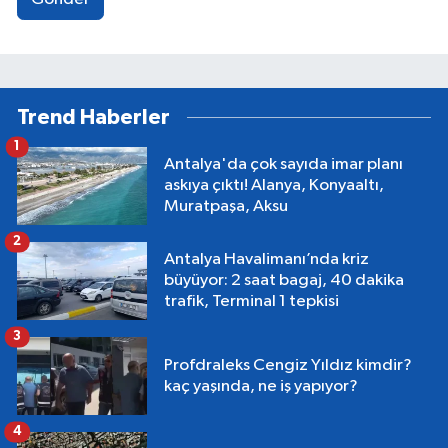
Trend Haberler
1
Antalya'da çok sayıda imar planı
askıya çıktı! Alanya, Konyaaltı,
Muratpaşa, Aksu
2
Antalya Havalimanı’nda kriz
büyüyor: 2 saat bagaj, 40 dakika
trafik, Terminal 1 tepkisi
3
Profdraleks Cengiz Yıldız kimdir?
kaç yaşında, ne iş yapıyor?
4