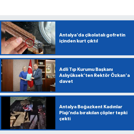
Antalya’da çikolatalı gofretin
içinden kurt çıktı!
Adli Tıp Kurumu Başkanı
Aslıyüksek’ten Rektör Özkan'a
davet
Antalya Boğazkent Kadınlar
Plajı’nda bırakılan çöpler tepki
çekti