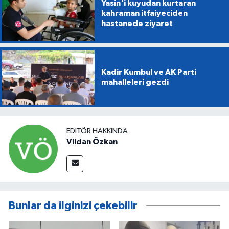
Yasin'i kuyudan kurtaran
kahraman itfaiyeciden
hastanede ziyaret
Kadir Kumbul ve AK Parti
mahalleleri gezdi
EDITÖR HAKKINDA
Vildan Özkan
Bunlar da ilginizi çekebilir