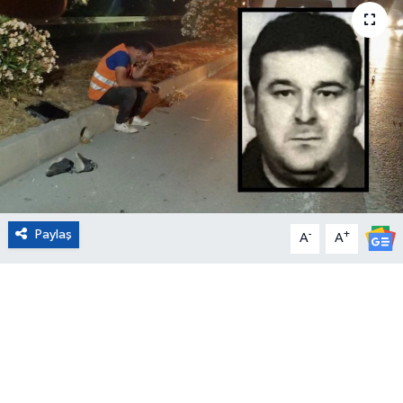
Eğitim
Sağlık
Magazin
Turizm
Çevre
Paylaş
-
+
A
A
Kültür ve Sanat
Sivil Toplum
Tarım
Bilim ve Teknoloji