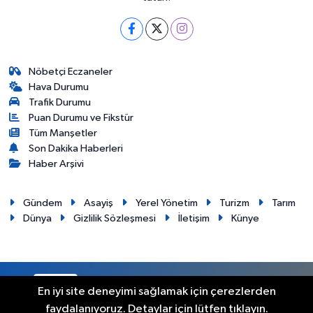
Nöbetçi Eczaneler
Hava Durumu
Trafik Durumu
Puan Durumu ve Fikstür
Tüm Manşetler
Son Dakika Haberleri
Haber Arşivi
Gündem
Asayiş
Yerel Yönetim
Turizm
Tarım
Dünya
Gizlilik Sözleşmesi
İletişim
Künye
RSS
Copyright © 2012. Her hakkı saklıdır.
En iyi site deneyimi sağlamak için çerezlerden
faydalanıyoruz. Detaylar için lütfen tıklayın.