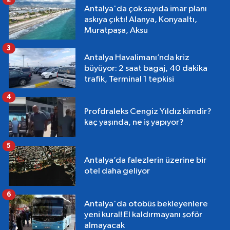
Antalya'da çok sayıda imar planı
askıya çıktı! Alanya, Konyaaltı,
Muratpaşa, Aksu
3
Antalya Havalimanı’nda kriz
büyüyor: 2 saat bagaj, 40 dakika
trafik, Terminal 1 tepkisi
4
Profdraleks Cengiz Yıldız kimdir?
kaç yaşında, ne iş yapıyor?
5
Antalya’da falezlerin üzerine bir
otel daha geliyor
6
Antalya'da otobüs bekleyenlere
yeni kural! El kaldırmayanı şoför
almayacak