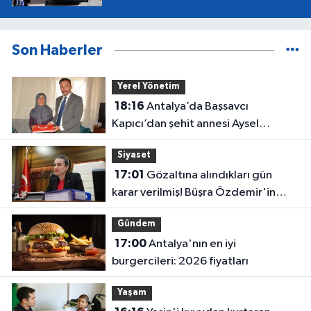
Son Haberler
Yerel Yönetim
18:16
Antalya’da Başsavcı
Kapıcı’dan şehit annesi Aysel
Belen’e anlamlı ziyaret
Siyaset
17:01
Gözaltına alındıkları gün
karar verilmiş! Büşra Özdemir'in
oluru ortaya çıktı
Gündem
17:00
Antalya'nın en iyi
burgercileri: 2026 fiyatları
Yaşam