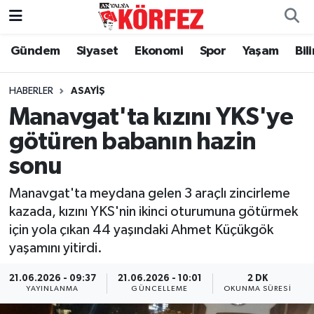
Gündem
Siyaset
Ekonomi
Spor
Yaşam
Bil
Gündem
Nöbetçi Eczaneler
Siyaset
Hava Durumu
HABERLER
ASAYIŞ
Manavgat'ta kızını YKS'ye
Yerel Yönetim
Trafik Durumu
götüren babanın hazin
sonu
Ekonomi
Süper Lig Puan Durumu ve Fikstür
Manavgat'ta meydana gelen 3 araçlı zincirleme
Spor
Tüm Manşetler
kazada, kızını YKS'nin ikinci oturumuna götürmek
için yola çıkan 44 yaşındaki Ahmet Küçükgök
Yaşam
Son Dakika Haberleri
yaşamını yitirdi.
Asayiş
Haber Arşivi
21.06.2026 - 09:37
21.06.2026 - 10:01
2 DK
YAYINLANMA
GÜNCELLEME
OKUNMA SÜRESI
Dünya