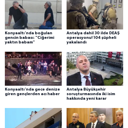
Konyaaltı'nda boğulan
Antalya dahil 30 ilde DEAŞ
gencin babası: "Ciğerimi
operasyonu! 104 şüpheli
yaktın babam"
yakalandı
Konyaaltı'nda gece denize
Antalya Büyükşehir
giren gençlerden acı haber
soruşturmasında iki isim
hakkında yeni karar