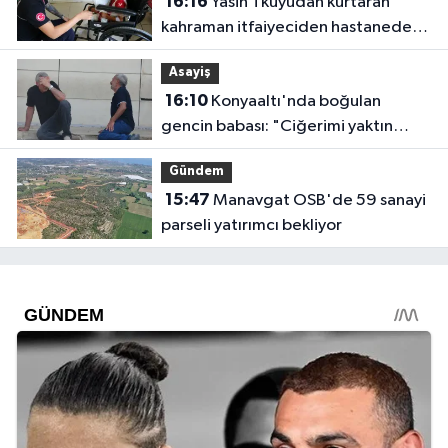
16:16
Yasin'i kuyudan kurtaran
kahraman itfaiyeciden hastanede
ziyaret
Asayiş
16:10
Konyaaltı'nda boğulan
gencin babası: "Ciğerimi yaktın
babam"
Gündem
15:47
Manavgat OSB'de 59 sanayi
parseli yatırımcı bekliyor