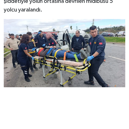
şiddetiyle yolun ortasına devrilen midibüsü 5
yolcu yaralandı.