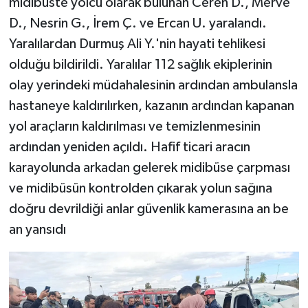
midibüste yolcu olarak bulunan Ceren D., Merve
D., Nesrin G., İrem Ç. ve Ercan U. yaralandı.
Yaralılardan Durmuş Ali Y.'nin hayati tehlikesi
olduğu bildirildi. Yaralılar 112 sağlık ekiplerinin
olay yerindeki müdahalesinin ardından ambulansla
hastaneye kaldırılırken, kazanın ardından kapanan
yol araçların kaldırılması ve temizlenmesinin
ardından yeniden açıldı. Hafif ticari aracın
karayolunda arkadan gelerek midibüse çarpması
ve midibüsün kontrolden çıkarak yolun sağına
doğru devrildiği anlar güvenlik kamerasına an be
an yansıdı