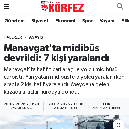
Gündem
Siyaset
Ekonomi
Spor
Yaşam
Bil
Gündem
Nöbetçi Eczaneler
Siyaset
Hava Durumu
HABERLER
ASAYIŞ
Manavgat'ta midibüs
Yerel Yönetim
Trafik Durumu
devrildi: 7 kişi yaralandı
Ekonomi
Süper Lig Puan Durumu ve Fikstür
Manavgat'ta hafif ticari araç ile yolcu midibüsü
çarpıştı. Yan yatan midibüste 5 yolcu yaralanırken
Spor
Tüm Manşetler
araçta 2 kişi hafif yaralandı. Meydana gelen
kazada araçlar hurdaya döndü.
Yaşam
Son Dakika Haberleri
20.02.2026 - 13:20
20.02.2026 - 13:38
1 DK
YAYINLANMA
GÜNCELLEME
OKUNMA SÜRESI
Asayiş
Haber Arşivi
Dünya