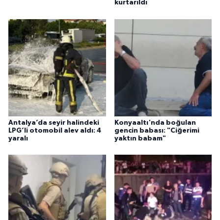
kurtarıldı
Antalya’da seyir halindeki
Konyaaltı'nda boğulan
LPG’li otomobil alev aldı: 4
gencin babası: "Ciğerimi
yaralı
yaktın babam"