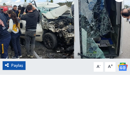
Eğitim
Sağlık
Magazin
Turizm
Paylaş
-
+
A
A
Çevre
Kültür ve Sanat
Sivil Toplum
Tarım
Bilim ve Teknoloji