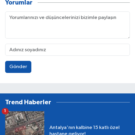
Yorumlar
Gönder
Trend Haberler
1
Antalya'nın kalbine 15 katlı özel
hastane geliyor!