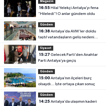
Magazin
16:55
Hilal Yelekçi Antalya’yı fena
“Hileledi”! O anlar gündem oldu
Gündem
16:38
Antalya’da AVM’ler doldu
taştı! vatandaşların geliş nedeni
farklı çıktı
Siyaset
15:27
Gelecek Parti’den Anahtar
Parti Antalya’ya geçiş
Gündem
15:00
Antalya’nın ilçeleri burç
olsaydı… İşte ortaya çıkan sonuç
Gündem
14:25
Antalya’da ulaşımın kaderi