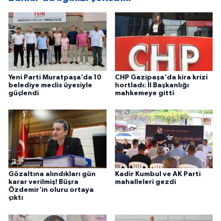
Yeni Parti Muratpaşa’da 10
CHP Gazipaşa'da kira krizi
belediye meclis üyesiyle
hortladı: İl Başkanlığı
güçlendi
mahkemeye gitti
Gözaltına alındıkları gün
Kadir Kumbul ve AK Parti
karar verilmiş! Büşra
mahalleleri gezdi
Özdemir'in oluru ortaya
çıktı