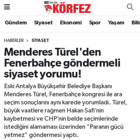
Gündem
Siyaset
Ekonomi
Spor
Yaşam
Bil
Gündem
Nöbetçi Eczaneler
Siyaset
Hava Durumu
HABERLER
SIYASET
Menderes Türel'den
Yerel Yönetim
Trafik Durumu
Fenerbahçe göndermeli
siyaset yorumu!
Ekonomi
Süper Lig Puan Durumu ve Fikstür
Eski Antalya Büyükşehir Belediye Başkanı
Spor
Tüm Manşetler
Menderes Türel, Fenerbahçe kongresi ile ara
seçim sonuçlarını aynı karede yorumladı. Türel,
Yaşam
Son Dakika Haberleri
büyük vaatlere rağmen Hakan Safi’nin
kaybetmesi ve CHP’nin belde seçimlerinde
Asayiş
Haber Arşivi
istediğini alamaması üzerinden “Paranın gücü
yetmez” göndermesi yaptı.
Dünya