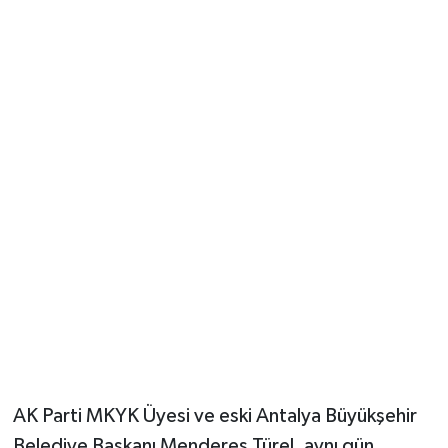
Güvenlik
Resmi İlanlar
AK Parti MKYK Üyesi ve eski Antalya Büyükşehir
Belediye Başkanı Menderes Türel, aynı gün