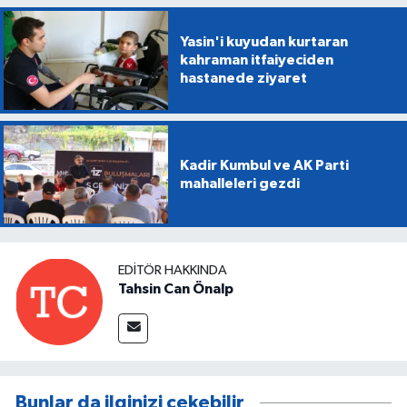
Yasin'i kuyudan kurtaran
kahraman itfaiyeciden
hastanede ziyaret
Kadir Kumbul ve AK Parti
mahalleleri gezdi
EDITÖR HAKKINDA
Tahsin Can Önalp
Bunlar da ilginizi çekebilir