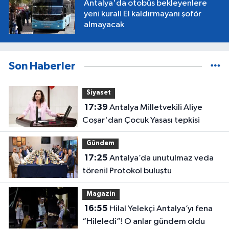
Antalya'da otobüs bekleyenlere
yeni kural! El kaldırmayanı şoför
almayacak
Son Haberler
Siyaset
17:39
Antalya Milletvekili Aliye
Coşar'dan Çocuk Yasası tepkisi
Gündem
17:25
Antalya’da unutulmaz veda
töreni! Protokol buluştu
Magazin
16:55
Hilal Yelekçi Antalya’yı fena
“Hileledi”! O anlar gündem oldu