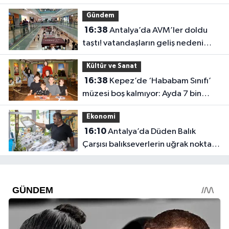
Gündem
16:38
Antalya’da AVM’ler doldu
taştı! vatandaşların geliş nedeni
farklı çıktı
Kültür ve Sanat
16:38
Kepez’de ‘Hababam Sınıfı’
müzesi boş kalmıyor: Ayda 7 bin
ziyaretçi
Ekonomi
16:10
Antalya’da Düden Balık
Çarşısı balıkseverlerin uğrak noktası
oldu