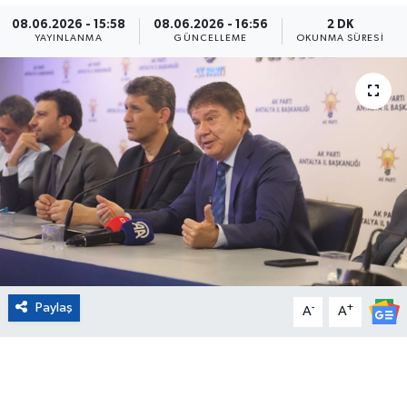
08.06.2026 - 15:58
08.06.2026 - 16:56
2 DK
Eğitim
YAYINLANMA
GÜNCELLEME
OKUNMA SÜRESI
Sağlık
Magazin
Turizm
Çevre
Kültür ve Sanat
Paylaş
-
+
Sivil Toplum
A
A
Tarım
Bilim ve Teknoloji