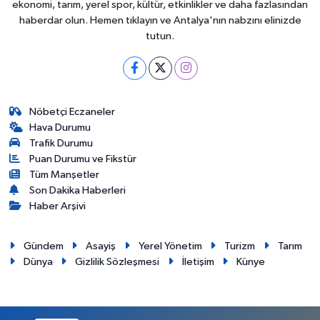
ekonomi, tarım, yerel spor, kültür, etkinlikler ve daha fazlasından
haberdar olun. Hemen tıklayın ve Antalya'nın nabzını elinizde
tutun.
Nöbetçi Eczaneler
Hava Durumu
Trafik Durumu
Puan Durumu ve Fikstür
Tüm Manşetler
Son Dakika Haberleri
Haber Arşivi
Gündem
Asayiş
Yerel Yönetim
Turizm
Tarım
Dünya
Gizlilik Sözleşmesi
İletişim
Künye