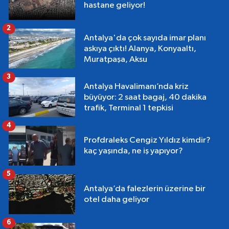
hastane geliyor!
2
Antalya'da çok sayıda imar planı
askıya çıktı! Alanya, Konyaaltı,
Muratpaşa, Aksu
3
Antalya Havalimanı’nda kriz
büyüyor: 2 saat bagaj, 40 dakika
trafik, Terminal 1 tepkisi
4
Profdraleks Cengiz Yıldız kimdir?
kaç yaşında, ne iş yapıyor?
5
Antalya’da falezlerin üzerine bir
otel daha geliyor
6