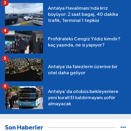
3
Antalya Havalimanı’nda kriz
büyüyor: 2 saat bagaj, 40 dakika
trafik, Terminal 1 tepkisi
4
Profdraleks Cengiz Yıldız kimdir?
kaç yaşında, ne iş yapıyor?
5
Antalya’da falezlerin üzerine bir
otel daha geliyor
6
Antalya'da otobüs bekleyenlere
yeni kural! El kaldırmayanı şoför
almayacak
Son Haberler