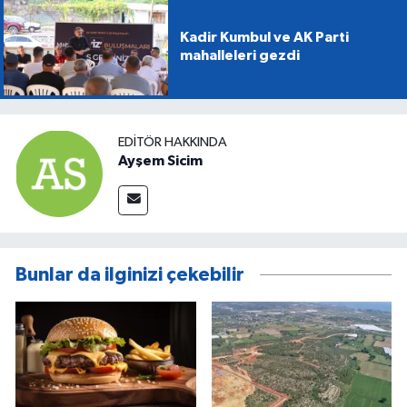
Kadir Kumbul ve AK Parti
mahalleleri gezdi
EDITÖR HAKKINDA
Ayşem Sicim
Bunlar da ilginizi çekebilir