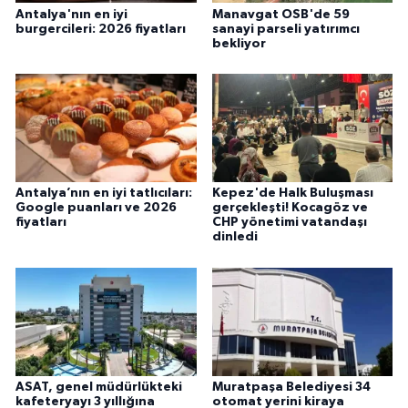
Antalya'nın en iyi
Manavgat OSB'de 59
burgercileri: 2026 fiyatları
sanayi parseli yatırımcı
bekliyor
Antalya’nın en iyi tatlıcıları:
Kepez'de Halk Buluşması
Google puanları ve 2026
gerçekleşti! Kocagöz ve
fiyatları
CHP yönetimi vatandaşı
dinledi
ASAT, genel müdürlükteki
Muratpaşa Belediyesi 34
kafeteryayı 3 yıllığına
otomat yerini kiraya