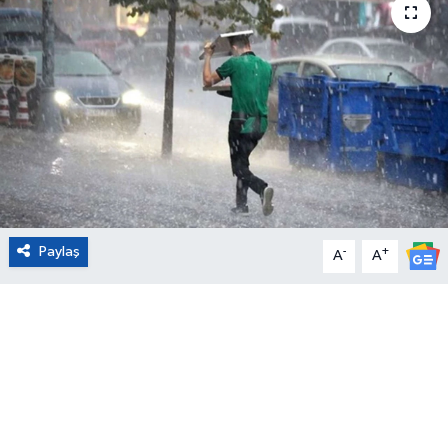
Eğitim
Sağlık
Magazin
Turizm
Çevre
Paylaş
-
+
A
A
Kültür ve Sanat
Sivil Toplum
Tarım
Bilim ve Teknoloji