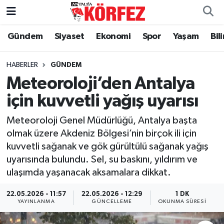
Gündem
Siyaset
Ekonomi
Spor
Yaşam
Bil
Gündem
Nöbetçi Eczaneler
Siyaset
Hava Durumu
HABERLER
GÜNDEM
Meteoroloji’den Antalya
Yerel Yönetim
Trafik Durumu
için kuvvetli yağış uyarısı
Ekonomi
Süper Lig Puan Durumu ve Fikstür
Meteoroloji Genel Müdürlüğü, Antalya başta
olmak üzere Akdeniz Bölgesi’nin birçok ili için
Spor
Tüm Manşetler
kuvvetli sağanak ve gök gürültülü sağanak yağış
uyarısında bulundu. Sel, su baskını, yıldırım ve
Yaşam
Son Dakika Haberleri
ulaşımda yaşanacak aksamalara dikkat.
Asayiş
Haber Arşivi
22.05.2026 - 11:57
22.05.2026 - 12:29
1 DK
YAYINLANMA
GÜNCELLEME
OKUNMA SÜRESI
Dünya