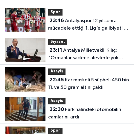
Spor
23:46
Antalyaspor 12 yıl sonra
mücadele ettiği 1. Lig’e galibiyet ile
başladı
Siyaset
23:11
Antalya Milletvekili Kılıç:
"Ormanlar sadece alevlerle yok
olmuyor"
Asayiş
22:45
Kar maskeli 5 şüpheli 450 bin
TL ve 50 gram altını çaldı
Asayiş
22:30
Park halindeki otomobilin
camlarını kırdı
Spor