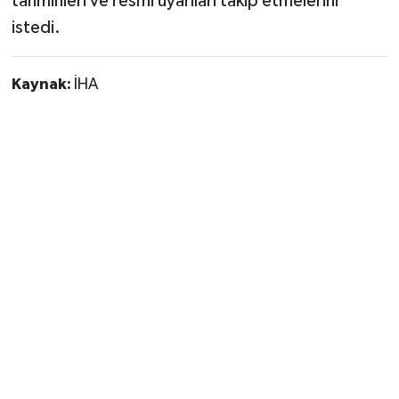
tahminleri ve resmi uyarıları takip etmelerini
istedi.
Kaynak:
İHA