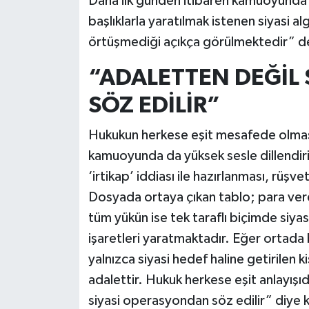
Daha ilk günden itibaren kamuoyunda ‘
başlıklarla yaratılmak istenen siyasi al
örtüşmediği açıkça görülmektedir” d
“ADALETTEN DEĞİL
SÖZ EDİLİR”
Hukukun herkese eşit mesafede olma
kamuoyunda da yüksek sesle dillendir
‘irtikap’ iddiası ile hazırlanması, rüşve
Dosyada ortaya çıkan tablo; para verdi
tüm yükün ise tek taraflı biçimde siyas
işaretleri yaratmaktadır. Eğer ortada b
yalnızca siyasi hedef haline getirilen k
adalettir. Hukuk herkese eşit anlayış
siyasi operasyondan söz edilir” diye 