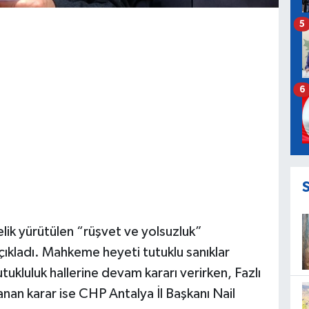
5
6
lik yürütülen “rüşvet ve yolsuzluk”
ıkladı. Mahkeme heyeti tutuklu sanıklar
kluluk hallerine devam kararı verirken, Fazlı
anan karar ise CHP Antalya İl Başkanı Nail