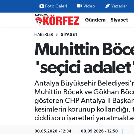
Foto Galeri
Video
Yazarlar
Gündem
Siyaset
Gündem
Nöbetçi Eczaneler
HABERLER
SIYASET
Siyaset
Hava Durumu
Muhittin Böce
Yerel Yönetim
Trafik Durumu
'seçici adalet'
Ekonomi
Süper Lig Puan Durumu ve Fikstür
Antalya Büyükşehir Belediyesi
Spor
Tüm Manşetler
Muhittin Böcek ve Gökhan Böcek’
Yaşam
Son Dakika Haberleri
gösteren CHP Antalya İl Başkanı
kesimlerin korunup kollandığı, t
Asayiş
Haber Arşivi
ciddi soru işaretleri yaratmakta
Dünya
08.05.2026 - 12:34
08.05.2026 - 12:50