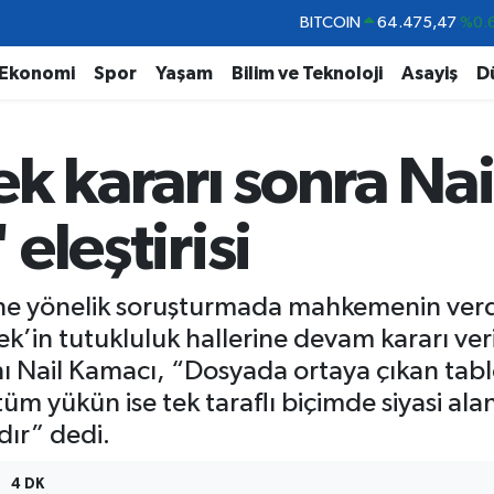
DOLAR
47,5971
%0.
EURO
55,1336
%0.
Ekonomi
Spor
Yaşam
Bilim ve Teknoloji
Asayiş
D
STERLİN
64,2534
%0.
GRAM ALTIN
6527.85
%0.
k kararı sonra Na
BİST100
13.703
BITCOIN
64.475,47
%0.
 eleştirisi
’ne yönelik soruşturmada mahkemenin verdi
in tutukluluk hallerine devam kararı veril
 Nail Kamacı, “Dosyada ortaya çıkan tablo
üm yükün ise tek taraflı biçimde siyasi ala
dır” dedi.
4 DK