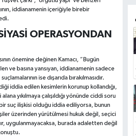
rüşvet çarkı’, ‘örgütlü yapı’ ve benzeri
gının, iddianamenin içeriğiyle birebir
edi.
 SİYASİ OPERASYONDAN
sının önemine değinen Kamacı, “Bugün
ilen ve basına yansıyan, iddianamenin sadece
t suçlamalarının ise dışarıda bırakılmasıdır.
ği iddia edilen kesimlerin korunup kollandığı,
i alana yıkılmaya çalışıldığı yönünde ciddi soru
ir suç ilişkisi olduğu iddia ediliyorsa, bunun
işiler üzerinden yürütülmesi hukuk değil, seçici
ıdır, uygulanmayacaksa, burada adaletten değil
konuştu.