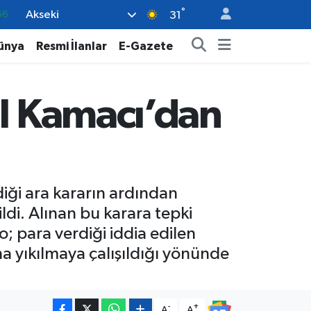
°
Akseki
05
31
18
ünya
Resmi İlanlar
E-Gazete
22
54
il Kamacı’dan
%0
66
ği ara kararın ardından
di. Alınan bu karara tepki
; para verdiği iddia edilen
na yıkılmaya çalışıldığı yönünde
-
+
A
A