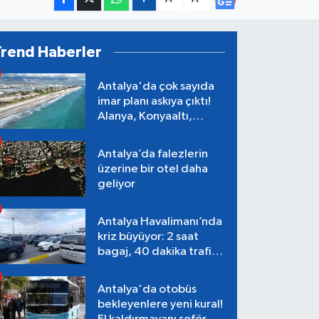
Trend Haberler
Antalya'da çok sayıda
imar planı askıya çıktı!
Alanya, Konyaaltı,
Muratpaşa, Aksu
Antalya’da falezlerin
üzerine bir otel daha
geliyor
Antalya Havalimanı’nda
kriz büyüyor: 2 saat
bagaj, 40 dakika trafik,
Terminal 1 tepkisi
Antalya'da otobüs
bekleyenlere yeni kural!