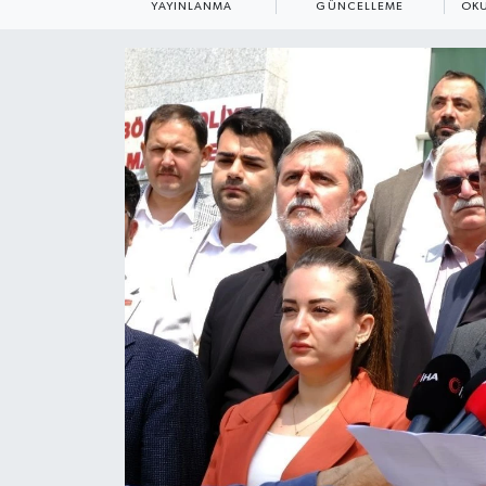
YAYINLANMA
GÜNCELLEME
OKU
Eğitim
Sağlık
Magazin
Turizm
Çevre
Kültür ve Sanat
Sivil Toplum
Tarım
Bilim ve Teknoloji