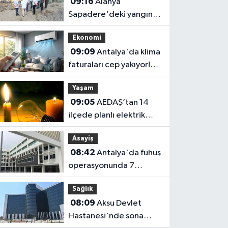
09:16
Alanya
tokmakları
Sapadere'deki yangın
sahasında
Ekonomi
rehabilitasyon başladı!
09:09
Antalya'da klima
faturaları cep yakıyor!
Uzmandan altın
Yaşam
tavsiyeler
09:05
AEDAŞ’tan 14
ilçede planlı elektrik
kesintisi: İşte
Asayiş
etkilenecek ilçeler
08:42
Antalya'da fuhuş
operasyonunda 7
tutuklama! Soruşturma
Sağlık
genişliyor
08:09
Aksu Devlet
Hastanesi'nde sona