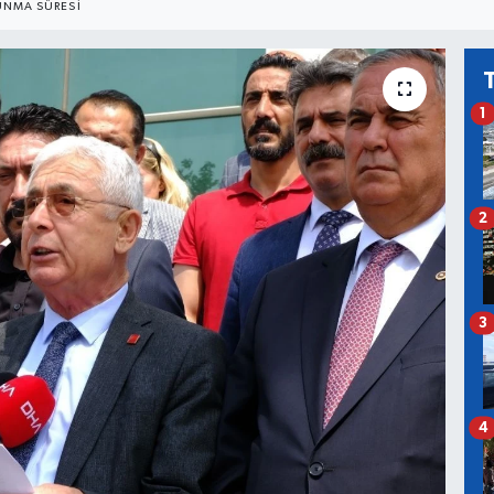
NMA SÜRESI
1
2
3
4