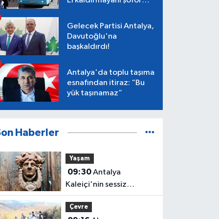
El kaldırmayanı şoför
almayacak
Gelecek Partisi Antalya,
Davutoğlu'na
başkaldırdı!
Antalya'da toplu taşıma
esnafından itiraz: “Bu
yük taşınamaz”
Son Haberler
Yaşam
09:30
Antalya
Kaleiçi'nin sessiz
tanıkları: Yüzyıllardır
Çevre
hikaye anlatan kapı