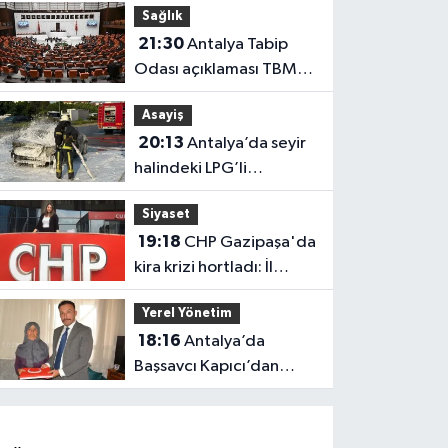
Sağlık
güçlendi
21:30
Antalya Tabip
Odası açıklaması TBMM
gündeminde
Asayiş
20:13
Antalya’da seyir
halindeki LPG’li
otomobil alev aldı: 4
Siyaset
yaralı
19:18
CHP Gazipaşa'da
kira krizi hortladı: İl
Başkanlığı mahkemeye
Yerel Yönetim
gitti
18:16
Antalya’da
Başsavcı Kapıcı’dan
şehit annesi Aysel
Belen’e anlamlı ziyaret