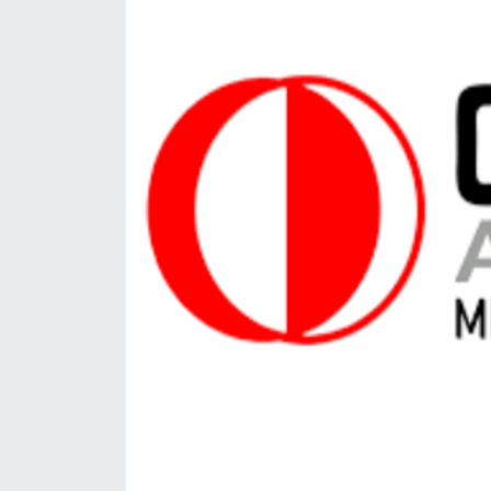
Eğitim
Sağlık
Magazin
Turizm
Çevre
Kültür ve Sanat
Sivil Toplum
Tarım
Bilim ve Teknoloji