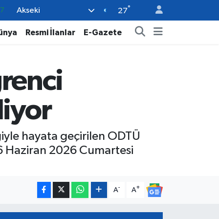
°
Akseki
18
27
32
ünya
Resmi İlanlar
E-Gazete
38
59
renci
14
87
liyor
ğiyle hayata geçirilen ODTÜ
n 6 Haziran 2026 Cumartesi
-
+
A
A