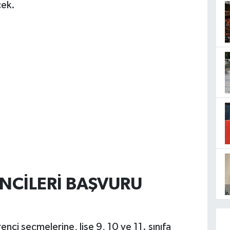
cek.
ENCİLERİ BAŞVURU
nci seçmelerine, lise 9, 10 ve 11. sınıfa