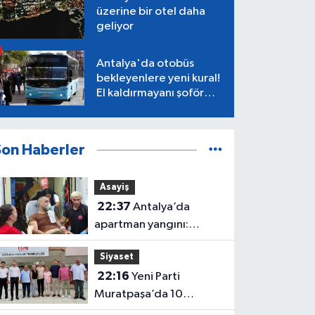
üzerine bir otel daha
geliyor
Antalya'da otobüs
bekleyenlere yeni kural!
El kaldırmayanı şoför
almayacak
Son Haberler
Asayiş
22:37
Antalya’da
apartman yangını:
Mahsur kalan aile
Siyaset
kurtarıldı
22:16
Yeni Parti
Muratpaşa’da 10
belediye meclis üyesiyle