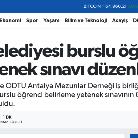
DOLAR
47,7436
%0.
EURO
55,2510
%0.
Ekonomi
Spor
Yaşam
Bilim ve Teknoloji
Asayiş
D
STERLİN
64,4811
%0.
GRAM ALTIN
6648.99
%2.
lediyesi burslu öğ
BİST100
13.779
%-
BITCOIN
64.960,21
%0.
enek sınavı düzen
le ODTÜ Antalya Mezunlar Derneği iş birli
burslu öğrenci belirleme yetenek sınavını
uldu.
1 DK
NMA SÜRESI