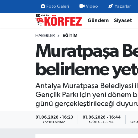
Foto Galeri
Video
Yazarlar
Gündem
Siyaset
Gündem
Nöbetçi Eczaneler
HABERLER
EĞITIM
Siyaset
Hava Durumu
Muratpaşa Be
Yerel Yönetim
Trafik Durumu
belirleme yet
Ekonomi
Süper Lig Puan Durumu ve Fikstür
Antalya Muratpaşa Belediyesi i
Spor
Tüm Manşetler
Gençlik Parkı için yeni dönem 
Yaşam
Son Dakika Haberleri
günü gerçekleştirileceği duyur
Asayiş
Haber Arşivi
01.06.2026 - 16:23
01.06.2026 - 16:44
YAYINLANMA
GÜNCELLEME
OKU
Dünya