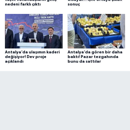
nedeni farklı çıktı
sonuç
Antalya’da ulaşımın kaderi
Antalya’da gören bir daha
değişiyor! Dev proje
baktı! Pazar tezgahında
açıklandı
bunu da sattılar