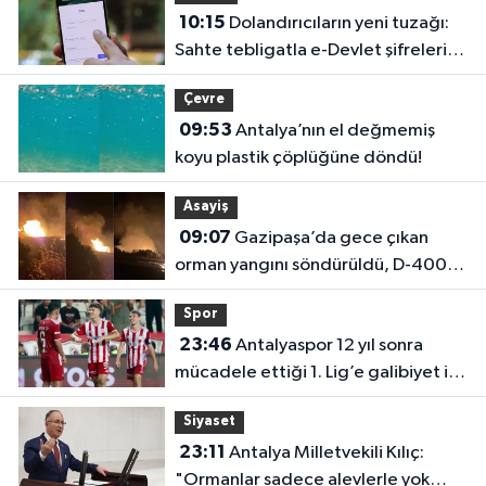
10:15
Dolandırıcıların yeni tuzağı:
Sahte tebligatla e-Devlet şifrelerini
çalıyorlar
Çevre
09:53
Antalya’nın el değmemiş
koyu plastik çöplüğüne döndü!
Asayiş
09:07
Gazipaşa’da gece çıkan
orman yangını söndürüldü, D-400
trafiğe açıldı
Spor
23:46
Antalyaspor 12 yıl sonra
mücadele ettiği 1. Lig’e galibiyet ile
başladı
Siyaset
23:11
Antalya Milletvekili Kılıç:
"Ormanlar sadece alevlerle yok