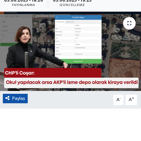
03.06.2025 - 18:26
03.06.2025 - 19:25
YAYINLANMA
GÜNCELLEME
Eğitim
Sağlık
Magazin
Turizm
Çevre
Kültür ve Sanat
Paylaş
-
+
A
A
Sivil Toplum
Tarım
Bilim ve Teknoloji