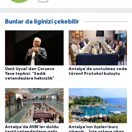
Bunlar da ilginizi çekebilir
Ümit Uysal'dan Çerçeve
Antalya’da unutulmaz veda
Yasa tepkisi: "Sadık
töreni! Protokol buluştu
vatandaşlara haksızlık"
Antalya’da AVM’ler doldu
Antalya’nın ilçeleri burç
taştı! vatandaşların geliş
olsaydı… İşte ortaya çıkan