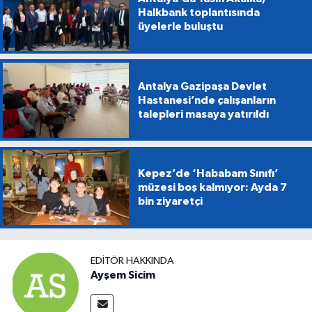
Halkbank toplantısında
üyelerle buluştu
Antalya Gazipaşa Devlet
Hastanesi’nde çalışanların
talepleri masaya yatırıldı
Kepez’de ‘Hababam Sınıfı’
müzesi boş kalmıyor: Ayda 7
bin ziyaretçi
EDITÖR HAKKINDA
Ayşem Sicim