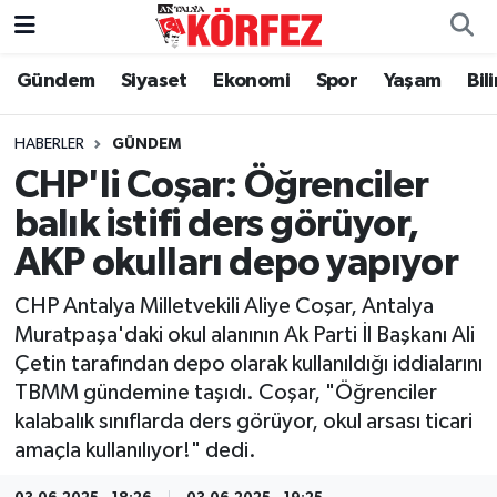
Gündem
Siyaset
Ekonomi
Spor
Yaşam
Bil
Gündem
Nöbetçi Eczaneler
Siyaset
Hava Durumu
HABERLER
GÜNDEM
CHP'li Coşar: Öğrenciler
Yerel Yönetim
Trafik Durumu
balık istifi ders görüyor,
AKP okulları depo yapıyor
Ekonomi
Süper Lig Puan Durumu ve Fikstür
CHP Antalya Milletvekili Aliye Coşar, Antalya
Spor
Tüm Manşetler
Muratpaşa'daki okul alanının Ak Parti İl Başkanı Ali
Çetin tarafından depo olarak kullanıldığı iddialarını
Yaşam
Son Dakika Haberleri
TBMM gündemine taşıdı. Coşar, "Öğrenciler
kalabalık sınıflarda ders görüyor, okul arsası ticari
Asayiş
Haber Arşivi
amaçla kullanılıyor!" dedi.
Dünya