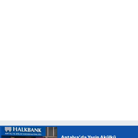
Antalya’da Yasin Akülkü,