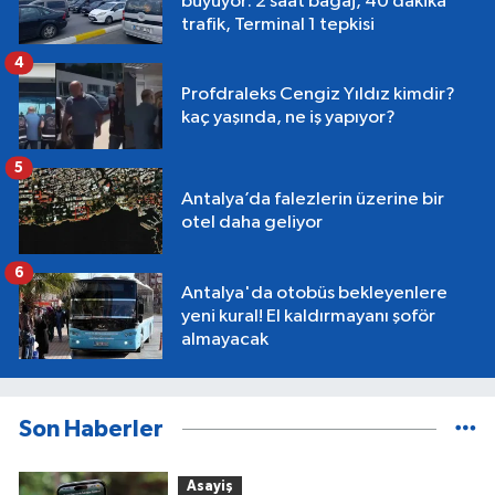
büyüyor: 2 saat bagaj, 40 dakika
trafik, Terminal 1 tepkisi
4
Profdraleks Cengiz Yıldız kimdir?
kaç yaşında, ne iş yapıyor?
5
Antalya’da falezlerin üzerine bir
otel daha geliyor
6
Antalya'da otobüs bekleyenlere
yeni kural! El kaldırmayanı şoför
almayacak
Son Haberler
Asayiş