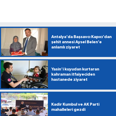
Antalya’da Başsavcı Kapıcı’dan
şehit annesi Aysel Belen’e
anlamlı ziyaret
Yasin'i kuyudan kurtaran
kahraman itfaiyeciden
hastanede ziyaret
Kadir Kumbul ve AK Parti
mahalleleri gezdi