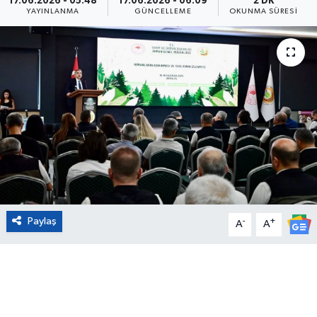
17.06.2026 - 05:48
17.06.2026 - 06:09
2 DK
YAYINLANMA
GÜNCELLEME
OKUNMA SÜRESI
Eğitim
Sağlık
Magazin
Turizm
Çevre
Kültür ve Sanat
Paylaş
-
+
A
A
Sivil Toplum
Tarım
Bilim ve Teknoloji