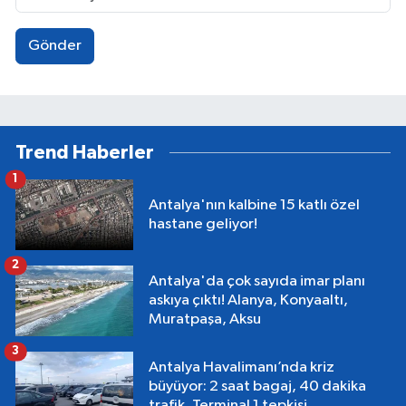
Gönder
Trend Haberler
1
Antalya'nın kalbine 15 katlı özel
hastane geliyor!
2
Antalya'da çok sayıda imar planı
askıya çıktı! Alanya, Konyaaltı,
Muratpaşa, Aksu
3
Antalya Havalimanı’nda kriz
büyüyor: 2 saat bagaj, 40 dakika
trafik, Terminal 1 tepkisi