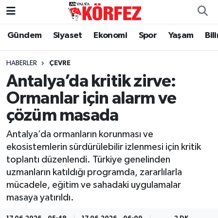
Gündem
Siyaset
Ekonomi
Spor
Yaşam
Bil
Gündem
Nöbetçi Eczaneler
Siyaset
Hava Durumu
HABERLER
ÇEVRE
Antalya’da kritik zirve:
Yerel Yönetim
Trafik Durumu
Ormanlar için alarm ve
çözüm masada
Ekonomi
Süper Lig Puan Durumu ve Fikstür
Antalya’da ormanların korunması ve
Spor
Tüm Manşetler
ekosistemlerin sürdürülebilir izlenmesi için kritik
toplantı düzenlendi. Türkiye genelinden
Yaşam
Son Dakika Haberleri
uzmanların katıldığı programda, zararlılarla
mücadele, eğitim ve sahadaki uygulamalar
Asayiş
Haber Arşivi
masaya yatırıldı.
Dünya