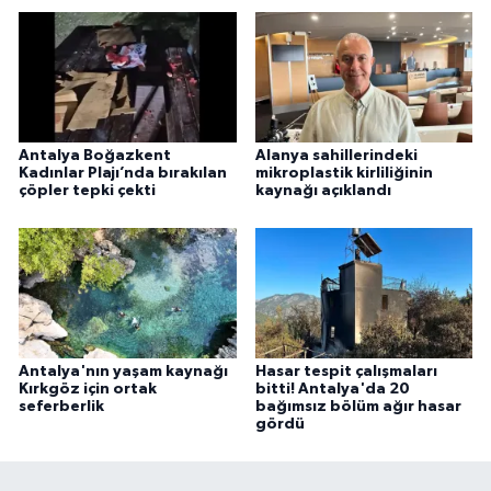
Antalya Boğazkent
Alanya sahillerindeki
Kadınlar Plajı’nda bırakılan
mikroplastik kirliliğinin
çöpler tepki çekti
kaynağı açıklandı
Antalya'nın yaşam kaynağı
Hasar tespit çalışmaları
Kırkgöz için ortak
bitti! Antalya'da 20
seferberlik
bağımsız bölüm ağır hasar
gördü