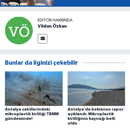
EDITÖR HAKKINDA
Vildan Özkan
Bunlar da ilginizi çekebilir
Antalya sahillerindeki
Antalya’da beklenen rapor
mikroplastik kirliliği TBMM
açıklandı: Mikroplastik
gündeminde!
kirliliğinin kaynağı belli
oldu