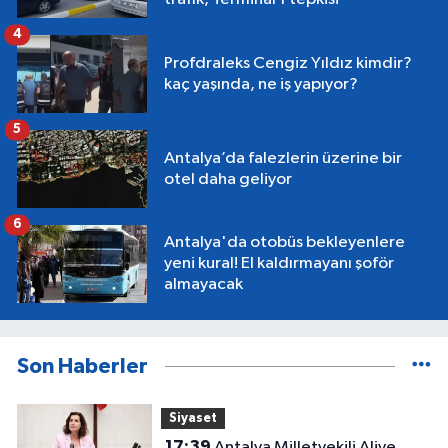
4
Profdraleks Cengiz Yıldız kimdir?
kaç yaşında, ne iş yapıyor?
5
Antalya’da falezlerin üzerine bir
otel daha geliyor
6
Antalya'da otobüs bekleyenlere
yeni kural! El kaldırmayanı şoför
almayacak
Son Haberler
Siyaset
17:39
Antalya Milletvekili Aliye