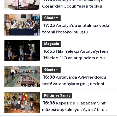
Coşar'dan Çocuk Yasası tepkisi
Gündem
17:25
Antalya’da unutulmaz veda
töreni! Protokol buluştu
Magazin
16:55
Hilal Yelekçi Antalya’yı fena
“Hileledi”! O anlar gündem oldu
Gündem
16:38
Antalya’da AVM’ler doldu
taştı! vatandaşların geliş nedeni
farklı çıktı
Kültür ve Sanat
16:38
Kepez’de ‘Hababam Sınıfı’
müzesi boş kalmıyor: Ayda 7 bin
ziyaretçi