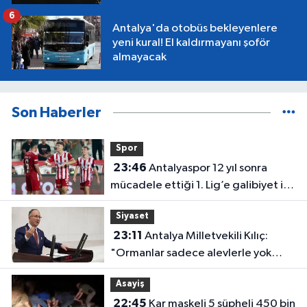
6
Antalya'da otobüs bekleyenlere
yeni kural! El kaldırmayanı şoför
almayacak
Son Haberler
Spor
23:46
Antalyaspor 12 yıl sonra
mücadele ettiği 1. Lig’e galibiyet ile
başladı
Siyaset
23:11
Antalya Milletvekili Kılıç:
"Ormanlar sadece alevlerle yok
olmuyor"
Asayiş
22:45
Kar maskeli 5 şüpheli 450 bin