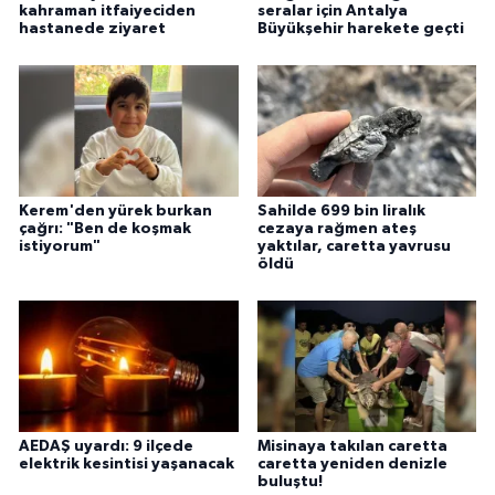
kahraman itfaiyeciden
seralar için Antalya
hastanede ziyaret
Büyükşehir harekete geçti
Kerem'den yürek burkan
Sahilde 699 bin liralık
çağrı: "Ben de koşmak
cezaya rağmen ateş
istiyorum"
yaktılar, caretta yavrusu
öldü
AEDAŞ uyardı: 9 ilçede
Misinaya takılan caretta
elektrik kesintisi yaşanacak
caretta yeniden denizle
buluştu!