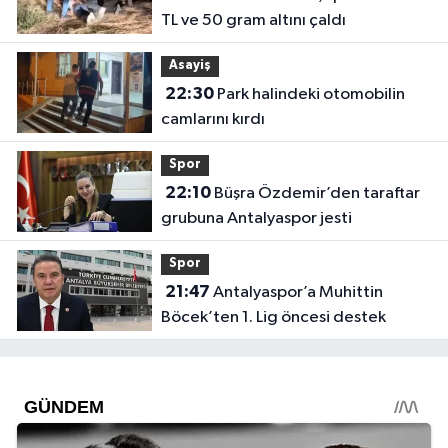
TL ve 50 gram altını çaldı
Asayiş
22:30
Park halindeki otomobilin
camlarını kırdı
Spor
22:10
Büşra Özdemir’den taraftar
grubuna Antalyaspor jesti
Spor
21:47
Antalyaspor’a Muhittin
Böcek’ten 1. Lig öncesi destek