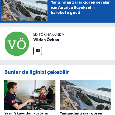
Yangından zarar gören seralar
için Antalya Büyükşehir
harekete geçti
EDITÖR HAKKINDA
Vildan Özkan
Bunlar da ilginizi çekebilir
Yasin'i kuyudan kurtaran
Yangından zarar gören