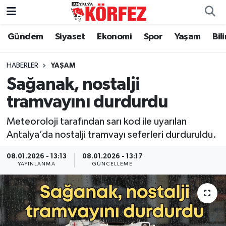
Gündem
Siyaset
Ekonomi
Spor
Yaşam
Bil
Gündem
Nöbetçi Eczaneler
Siyaset
Hava Durumu
HABERLER
YAŞAM
Sağanak, nostalji
Yerel Yönetim
Trafik Durumu
tramvayını durdurdu
Ekonomi
Süper Lig Puan Durumu ve Fikstür
Meteoroloji tarafından sarı kod ile uyarılan
Antalya’da nostalji tramvayı seferleri durduruldu.
Spor
Tüm Manşetler
08.01.2026 - 13:13
08.01.2026 - 13:17
YAYINLANMA
GÜNCELLEME
Yaşam
Son Dakika Haberleri
Asayiş
Haber Arşivi
Dünya