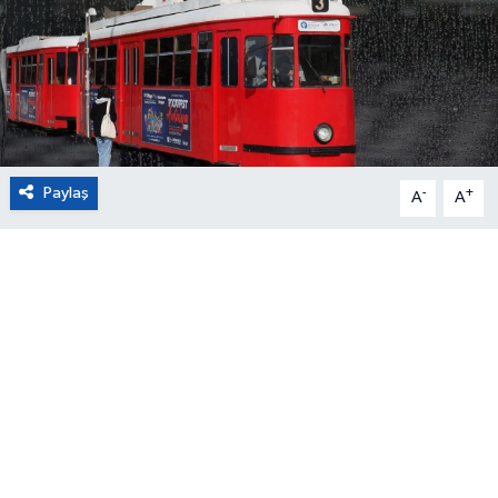
Eğitim
Sağlık
Magazin
Paylaş
-
+
A
A
Turizm
Çevre
Kültür ve Sanat
Sivil Toplum
Tarım
Bilim ve Teknoloji