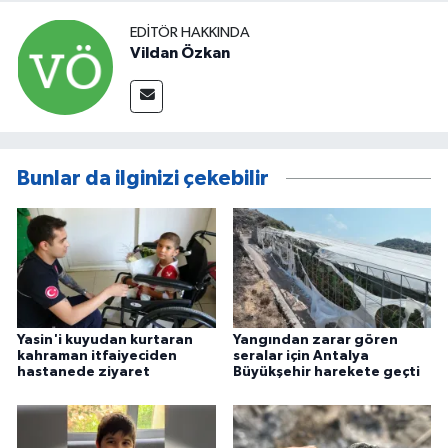
EDITÖR HAKKINDA
Vildan Özkan
Bunlar da ilginizi çekebilir
Yasin'i kuyudan kurtaran
Yangından zarar gören
kahraman itfaiyeciden
seralar için Antalya
hastanede ziyaret
Büyükşehir harekete geçti