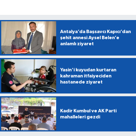
Antalya’da Başsavcı Kapıcı’dan
şehit annesi Aysel Belen’e
anlamlı ziyaret
Yasin'i kuyudan kurtaran
kahraman itfaiyeciden
hastanede ziyaret
Kadir Kumbul ve AK Parti
mahalleleri gezdi