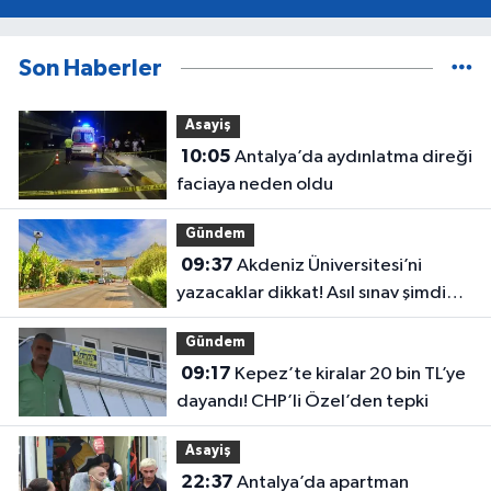
Son Haberler
Asayiş
10:05
Antalya’da aydınlatma direği
faciaya neden oldu
Gündem
09:37
Akdeniz Üniversitesi’ni
yazacaklar dikkat! Asıl sınav şimdi
başlıyor
Gündem
09:17
Kepez’te kiralar 20 bin TL’ye
dayandı! CHP’li Özel’den tepki
Asayiş
22:37
Antalya’da apartman