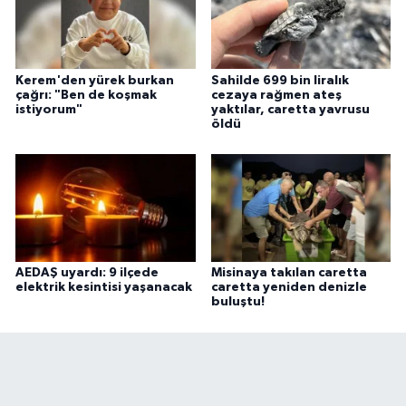
Kerem'den yürek burkan
Sahilde 699 bin liralık
çağrı: "Ben de koşmak
cezaya rağmen ateş
istiyorum"
yaktılar, caretta yavrusu
öldü
AEDAŞ uyardı: 9 ilçede
Misinaya takılan caretta
elektrik kesintisi yaşanacak
caretta yeniden denizle
buluştu!