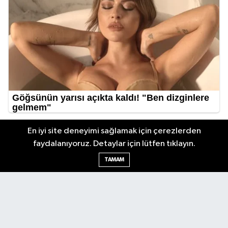
En iyi site deneyimi sağlamak için çerezlerden
faydalanıyoruz. Detaylar için lütfen tıklayın.
TAMAM
Antalya Körfez Gazetesi... Antalya'nın nabzını tutan internet
haber sitemizde en son gelişmeleri keşfedin. Gündem, siyaset,
ekonomi, tarım, yerel spor, kültür, etkinlikler ve daha fazlasından
haberdar olun. Hemen tıklayın ve Antalya'nın nabzını elinizde
tutun.