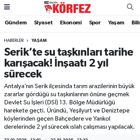
Gündem
Siyaset
Ekonomi
Spor
Yaşam
Bil
Gündem
Nöbetçi Eczaneler
Siyaset
Hava Durumu
HABERLER
YAŞAM
Serik’te su taşkınları tarihe
Yerel Yönetim
Trafik Durumu
karışacak! İnşaatı 2 yıl
sürecek
Ekonomi
Süper Lig Puan Durumu ve Fikstür
Antalya’nın Serik ilçesinda tarım arazilerinin büyük
Spor
Tüm Manşetler
zararlar gördüğü su taşkınlarının önüne geçmek
Devlet Su İşleri (DSİ) 13. Bölge Müdürlüğü
Yaşam
Son Dakika Haberleri
harekete geçti. Üründü, Yeşilyurt ve Deniztepe
köylerinden geçen Bahçedere ve Yankol
Asayiş
Haber Arşivi
derelerinde 2 yıl sürecek ıslah çalışması yapılacak.
Dünya