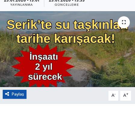
23.01.2026 - 13:01
23.01.2026 - 13:33
YAYINLANMA
GÜNCELLEME
Eğitim
Sağlık
Magazin
Turizm
Çevre
Kültür ve Sanat
Paylaş
-
+
A
A
Sivil Toplum
Tarım
Bilim ve Teknoloji