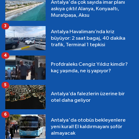
Antalya'da çok sayıda imar planı
askıya çıktı! Alanya, Konyaaltı,
Muratpaşa, Aksu
3
Antalya Havalimanı’nda kriz
büyüyor: 2 saat bagaj, 40 dakika
trafik, Terminal 1 tepkisi
4
Profdraleks Cengiz Yıldız kimdir?
kaç yaşında, ne iş yapıyor?
5
Antalya’da falezlerin üzerine bir
otel daha geliyor
6
Antalya'da otobüs bekleyenlere
yeni kural! El kaldırmayanı şoför
almayacak