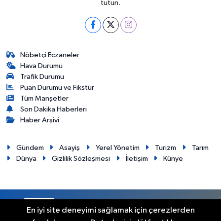
tutun.
Nöbetçi Eczaneler
Hava Durumu
Trafik Durumu
Puan Durumu ve Fikstür
Tüm Manşetler
Son Dakika Haberleri
Haber Arşivi
Gündem
Asayiş
Yerel Yönetim
Turizm
Tarım
Dünya
Gizlilik Sözleşmesi
İletişim
Künye
RSS
Copyright © 2012. Her hakkı saklıdır.
En iyi site deneyimi sağlamak için çerezlerden