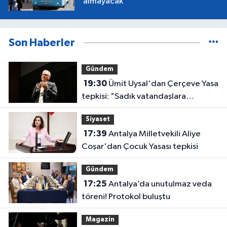
almayacak
Son Haberler
Gündem
19:30
Ümit Uysal'dan Çerçeve Yasa
tepkisi: "Sadık vatandaşlara
haksızlık"
Siyaset
17:39
Antalya Milletvekili Aliye
Coşar'dan Çocuk Yasası tepkisi
Gündem
17:25
Antalya’da unutulmaz veda
töreni! Protokol buluştu
Magazin