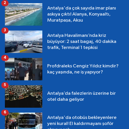
2
Antalya'da çok sayıda imar planı
askıya çıktı! Alanya, Konyaaltı,
Muratpaşa, Aksu
3
Antalya Havalimanı’nda kriz
büyüyor: 2 saat bagaj, 40 dakika
trafik, Terminal 1 tepkisi
4
Profdraleks Cengiz Yıldız kimdir?
kaç yaşında, ne iş yapıyor?
5
Antalya’da falezlerin üzerine bir
otel daha geliyor
6
Antalya'da otobüs bekleyenlere
yeni kural! El kaldırmayanı şoför