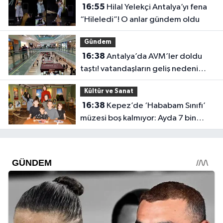
16:55
Hilal Yelekçi Antalya’yı fena
“Hileledi”! O anlar gündem oldu
Gündem
16:38
Antalya’da AVM’ler doldu
taştı! vatandaşların geliş nedeni
farklı çıktı
Kültür ve Sanat
16:38
Kepez’de ‘Hababam Sınıfı’
müzesi boş kalmıyor: Ayda 7 bin
ziyaretçi