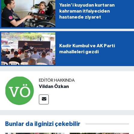
Yasin'i kuyudan kurtaran
kahraman itfaiyeciden
hastanede ziyaret
Kadir Kumbul ve AK Parti
mahalleleri gezdi
EDITÖR HAKKINDA
Vildan Özkan
Bunlar da ilginizi çekebilir