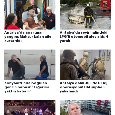
Antalya’da apartman
Antalya’da seyir halindeki
yangını: Mahsur kalan aile
LPG’li otomobil alev aldı: 4
kurtarıldı
yaralı
Konyaaltı'nda boğulan
Antalya dahil 30 ilde DEAŞ
gencin babası: "Ciğerimi
operasyonu! 104 şüpheli
yaktın babam"
yakalandı