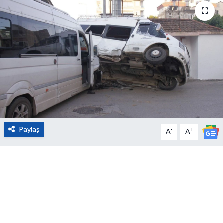
Eğitim
Sağlık
Magazin
Turizm
Çevre
Paylaş
-
+
A
A
Kültür ve Sanat
Sivil Toplum
Tarım
Bilim ve Teknoloji