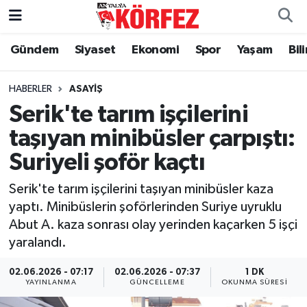
Gündem
Siyaset
Ekonomi
Spor
Yaşam
Bil
Gündem
Nöbetçi Eczaneler
Siyaset
Hava Durumu
HABERLER
ASAYIŞ
Serik'te tarım işçilerini
Yerel Yönetim
Trafik Durumu
taşıyan minibüsler çarpıştı:
Suriyeli şoför kaçtı
Ekonomi
Süper Lig Puan Durumu ve Fikstür
Serik'te tarım işçilerini taşıyan minibüsler kaza
Spor
Tüm Manşetler
yaptı. Minibüslerin şoförlerinden Suriye uyruklu
Abut A. kaza sonrası olay yerinden kaçarken 5 işçi
Yaşam
Son Dakika Haberleri
yaralandı.
Asayiş
Haber Arşivi
02.06.2026 - 07:17
02.06.2026 - 07:37
1 DK
YAYINLANMA
GÜNCELLEME
OKUNMA SÜRESI
Dünya