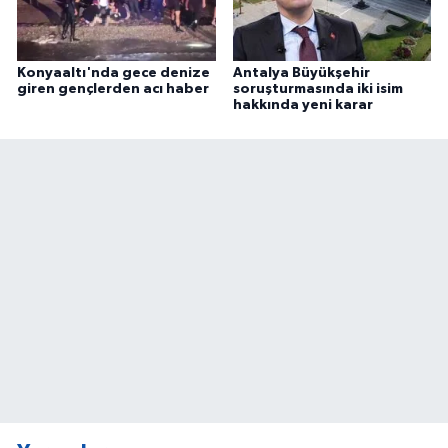
Konyaaltı'nda gece denize
Antalya Büyükşehir
giren gençlerden acı haber
soruşturmasında iki isim
hakkında yeni karar