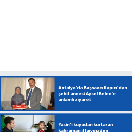
Antalya’da Başsavcı Kapıcı’dan
şehit annesi Aysel Belen’e
anlamlı ziyaret
Yasin'i kuyudan kurtaran
kahraman itfaiyeciden