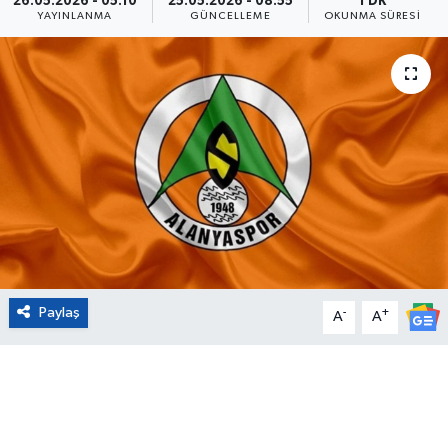
26.05.2026 - 05:10
25.05.2026 - 08:55
1 DK
YAYINLANMA
GÜNCELLEME
OKUNMA SÜRESI
Eğitim
Sağlık
Magazin
Turizm
Çevre
Kültür ve Sanat
Paylaş
-
+
A
A
Sivil Toplum
Tarım
Bilim ve Teknoloji