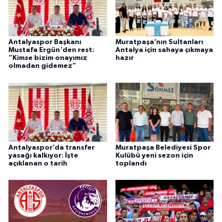
Antalyaspor Başkanı
Muratpaşa’nın Sultanları
Mustafa Ergün'den rest:
Antalya için sahaya çıkmaya
“Kimse bizim onayımız
hazır
olmadan gidemez”
Antalyaspor’da transfer
Muratpaşa Belediyesi Spor
yasağı kalkıyor: İşte
Kulübü yeni sezon için
açıklanan o tarih
toplandı