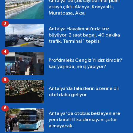
Antalya'da çok sayıda imar planı
askıya çıktı! Alanya, Konyaaltı,
Muratpaşa, Aksu
3
Antalya Havalimanı’nda kriz
büyüyor: 2 saat bagaj, 40 dakika
trafik, Terminal 1 tepkisi
4
Profdraleks Cengiz Yıldız kimdir?
kaç yaşında, ne iş yapıyor?
5
Antalya’da falezlerin üzerine bir
otel daha geliyor
6
Antalya'da otobüs bekleyenlere
yeni kural! El kaldırmayanı şoför
almayacak