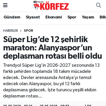
Gündem
Siyaset
Ekonomi
Spor
Yaşam
Bil
Gündem
Nöbetçi Eczaneler
Siyaset
Hava Durumu
HABERLER
SPOR
Süper Lig’de 12 şehirlik
Yerel Yönetim
Trafik Durumu
maraton: Alanyaspor’un
deplasman rotası belli oldu
Ekonomi
Süper Lig Puan Durumu ve Fikstür
Trendyol Süper Lig’in 2026-2027 sezonunda 13
Spor
Tüm Manşetler
farklı şehirden toplamda 18 takım mücadele
edecek. Devler arenasında Antalya’yı temsil
Yaşam
Son Dakika Haberleri
edecek olan Alanyaspor, bu yıl 12 farklı
deplasmana gidecek. İşte turuncu yeşilli ekibin
Asayiş
Haber Arşivi
deplasman rotası…
Dünya