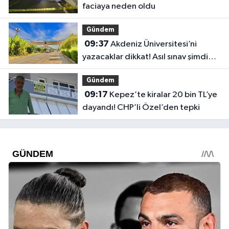
faciaya neden oldu
Gündem
09:37
Akdeniz Üniversitesi’ni
yazacaklar dikkat! Asıl sınav şimdi
başlıyor
Gündem
09:17
Kepez’te kiralar 20 bin TL’ye
dayandı! CHP’li Özel’den tepki