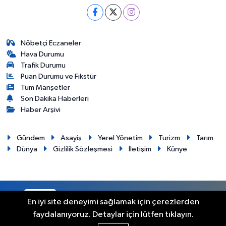
Nöbetçi Eczaneler
Hava Durumu
Trafik Durumu
Puan Durumu ve Fikstür
Tüm Manşetler
Son Dakika Haberleri
Haber Arşivi
Gündem
Asayiş
Yerel Yönetim
Turizm
Tarım
Dünya
Gizlilik Sözleşmesi
İletişim
Künye
RSS
Copyright © 2012. Her hakkı saklıdır.
En iyi site deneyimi sağlamak için çerezlerden
faydalanıyoruz. Detaylar için lütfen tıklayın.