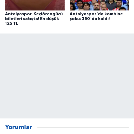
Antalyaspor-Keçiörengücü
Antalyaspor'da kombine
biletleri satışta! En düşük
şoku: 360'da kaldı!
125 TL
Yorumlar