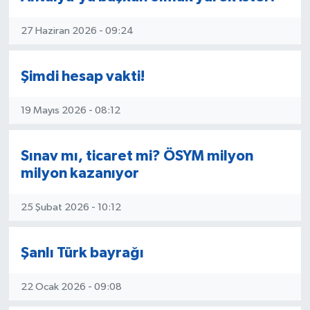
kanaldan ayrıldı. Önalp, 04.03.2024
tarihinden itibaren Antalya Körfez gazetesi
Eğitim
27 Haziran 2026 - 09:24
ile aynı çatı altında olan antalyakorfez.com
internet haber sitesi bünyesinde editör ve
Sağlık
muhabir olarak çalışmaya başladı.
Şimdi hesap vakti!
Önalp; siyaset, kültür sanat ve spor
dallarında haber ve içerik üretiyor.
Magazin
Önalp, muhabir ve editörlük görevlerinin
19 Mayıs 2026 - 08:12
yanında güncel konularla ilgili köşe yazıları
Turizm
kaleme almaktadır.
Sınav mı, ticaret mi? ÖSYM milyon
Tahsin Can Önalp, Antalya Gazeteciler
Çevre
Cemiyeti üyesidir.
milyon kazanıyor
Kültür ve Sanat
25 Şubat 2026 - 10:12
Sivil Toplum
Şanlı Türk bayrağı
Tarım
22 Ocak 2026 - 09:08
Bilim ve Teknoloji