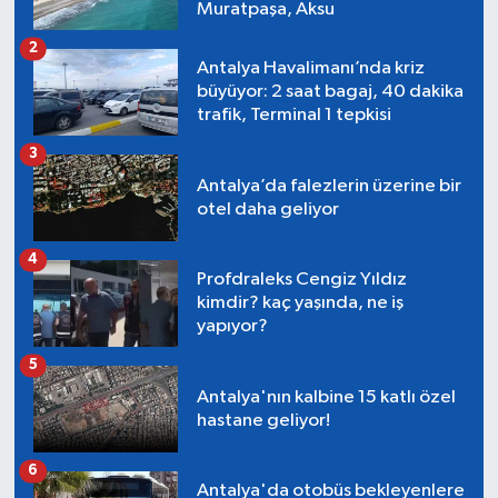
Muratpaşa, Aksu
2
Antalya Havalimanı’nda kriz
büyüyor: 2 saat bagaj, 40 dakika
trafik, Terminal 1 tepkisi
3
Antalya’da falezlerin üzerine bir
otel daha geliyor
4
Profdraleks Cengiz Yıldız
kimdir? kaç yaşında, ne iş
yapıyor?
5
Antalya'nın kalbine 15 katlı özel
hastane geliyor!
6
Antalya'da otobüs bekleyenlere