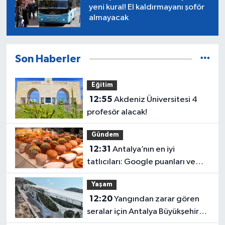
yeni kural! El kaldırmayanı şoför
almayacak
Son Haberler
Eğitim
12:55
Akdeniz Üniversitesi 4
profesör alacak!
Gündem
12:31
Antalya’nın en iyi
tatlıcıları: Google puanları ve
2026 fiyatları
Yaşam
12:20
Yangından zarar gören
seralar için Antalya Büyükşehir
harekete geçti