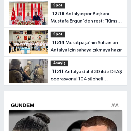
Spor
12:18
Antalyaspor Başkanı
Mustafa Ergün'den rest: “Kimse
bizim onayımız olmadan
Spor
gidemez”
11:44
Muratpaşa’nın Sultanları
Antalya için sahaya çıkmaya hazır
Asayiş
11:41
Antalya dahil 30 ilde DEAŞ
operasyonu! 104 şüpheli
yakalandı