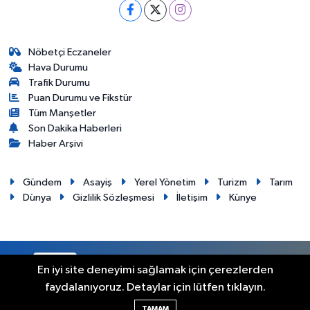
Nöbetçi Eczaneler
Hava Durumu
Trafik Durumu
Puan Durumu ve Fikstür
Tüm Manşetler
Son Dakika Haberleri
Haber Arşivi
Gündem
Asayiş
Yerel Yönetim
Turizm
Tarım
Dünya
Gizlilik Sözleşmesi
İletişim
Künye
RSS
Copyright © 2012. Her hakkı saklıdır.
En iyi site deneyimi sağlamak için çerezlerden
faydalanıyoruz. Detaylar için lütfen tıklayın.
Haber Yazılımı:
TE Bilişim
TAMAM