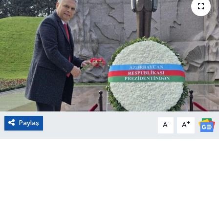
Eğitim
Sağlık
Magazin
Turizm
Çevre
Paylaş
-
+
A
A
Kültür ve Sanat
Sivil Toplum
Tarım
Bilim ve Teknoloji