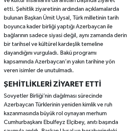
ve kültür insanlarını da anıtları başında ziyaret
etti. Şehitlik ziyaretinin ardından açıklamalarda
bulunan Başkan Ümit Uysal, Türk milletinin tarih
boyunca kader birliği yaptığı Azerbaycan ile
bağlarının sadece siyasi değil, aynı zamanda derin
bir tarihsel ve kültürel kardeşlik temeline
dayandığını vurguladı. Bakü programı
kapsamında Azerbaycan’ın yakın tarihine yön
veren isimler de unutulmadı.
ŞEHİTLİKLERİ ZİYARET ETTİ
Sovyetler Birliği’nin dağılması sürecinde
Azerbaycan Türklerinin yeniden kimlik ve ruh
kazanmasında büyük rol oynayan merhum
Cumhurbaşkanı Ebulfeyz Elçibey, anıtı başında
saygıyla anıldı. Başkan Uysal ve beraberindeki