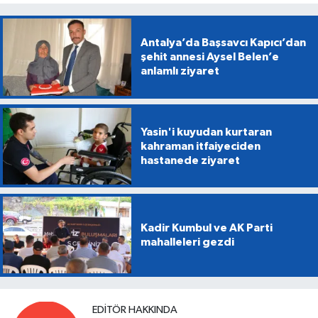
Antalya’da Başsavcı Kapıcı’dan
şehit annesi Aysel Belen’e
anlamlı ziyaret
Yasin'i kuyudan kurtaran
kahraman itfaiyeciden
hastanede ziyaret
Kadir Kumbul ve AK Parti
mahalleleri gezdi
EDITÖR HAKKINDA