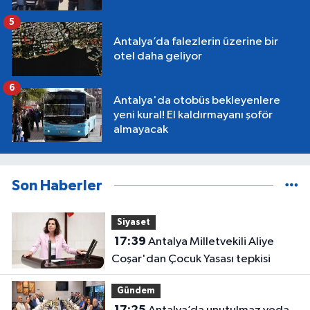
5
Antalya’da falezlerin üzerine bir
otel daha geliyor
6
Antalya'da otobüs bekleyenlere
yeni kural! El kaldırmayanı şoför
almayacak
Son Haberler
Siyaset
17:39
Antalya Milletvekili Aliye
Coşar'dan Çocuk Yasası tepkisi
Gündem
17:25