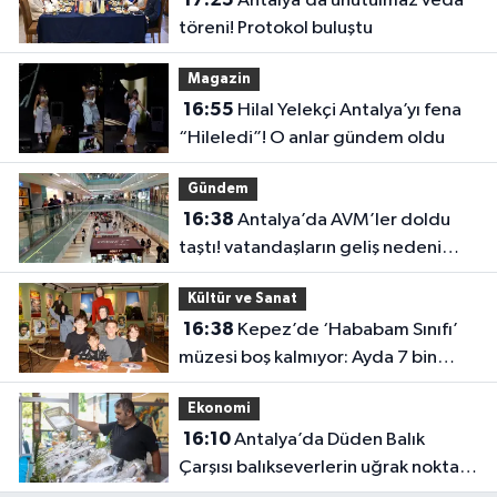
Antalya’da unutulmaz veda
töreni! Protokol buluştu
Magazin
16:55
Hilal Yelekçi Antalya’yı fena
“Hileledi”! O anlar gündem oldu
Gündem
16:38
Antalya’da AVM’ler doldu
taştı! vatandaşların geliş nedeni
farklı çıktı
Kültür ve Sanat
16:38
Kepez’de ‘Hababam Sınıfı’
müzesi boş kalmıyor: Ayda 7 bin
ziyaretçi
Ekonomi
16:10
Antalya’da Düden Balık
Çarşısı balıkseverlerin uğrak noktası
oldu