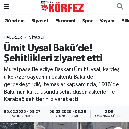
Gündem
Siyaset
Ekonomi
Spor
Yaşam
Bil
Gündem
Nöbetçi Eczaneler
Siyaset
Hava Durumu
HABERLER
SIYASET
Ümit Uysal Bakü’de!
Yerel Yönetim
Trafik Durumu
Şehitlikleri ziyaret etti
Ekonomi
Süper Lig Puan Durumu ve Fikstür
Muratpaşa Belediye Başkanı Ümit Uysal, kardeş
ülke Azerbaycan’ın başkenti Bakü’de
Spor
Tüm Manşetler
gerçekleştirdiği temaslar kapsamında, 1918’de
Bakü’nün kurtuluşunda şehit düşen askerler ile
Yaşam
Son Dakika Haberleri
Karabağ şehitlerini ziyaret etti.
Asayiş
Haber Arşivi
06.02.2026 - 08:27
06.02.2026 - 08:39
2 DK
YAYINLANMA
GÜNCELLEME
OKUNMA SÜRESI
Dünya