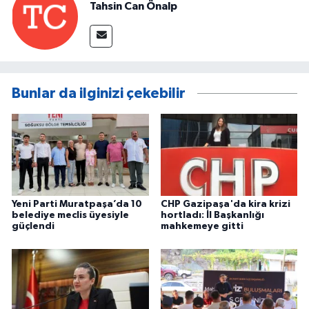
Tahsin Can Önalp
Bunlar da ilginizi çekebilir
Yeni Parti Muratpaşa’da 10
CHP Gazipaşa'da kira krizi
belediye meclis üyesiyle
hortladı: İl Başkanlığı
güçlendi
mahkemeye gitti