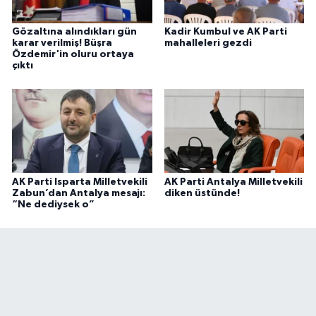
Gözaltına alındıkları gün
Kadir Kumbul ve AK Parti
karar verilmiş! Büşra
mahalleleri gezdi
Özdemir'in oluru ortaya
çıktı
AK Parti Isparta Milletvekili
AK Parti Antalya Milletvekili
Zabun’dan Antalya mesajı:
diken üstünde!
“Ne dediysek o”