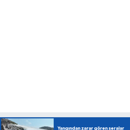
Yangından zarar gören seralar