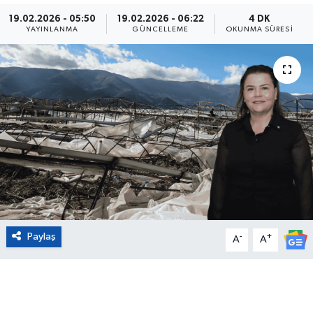
19.02.2026 - 05:50
19.02.2026 - 06:22
4 DK
Eğitim
YAYINLANMA
GÜNCELLEME
OKUNMA SÜRESI
Sağlık
Magazin
Turizm
Çevre
Kültür ve Sanat
Paylaş
-
+
Sivil Toplum
A
A
Tarım
Bilim ve Teknoloji