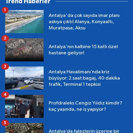
Trend Haberler
1
Antalya'da çok sayıda imar planı
askıya çıktı! Alanya, Konyaaltı,
Muratpaşa, Aksu
2
Antalya'nın kalbine 15 katlı özel
hastane geliyor!
3
Antalya Havalimanı’nda kriz
büyüyor: 2 saat bagaj, 40 dakika
trafik, Terminal 1 tepkisi
4
Profdraleks Cengiz Yıldız kimdir?
kaç yaşında, ne iş yapıyor?
5
Antalya’da falezlerin üzerine bir