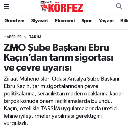
Gündem
Siyaset
Ekonomi
Spor
Yaşam
Bil
Gündem
Nöbetçi Eczaneler
Siyaset
Hava Durumu
HABERLER
TARIM
ZMO Şube Başkanı Ebru
Yerel Yönetim
Trafik Durumu
Kaçın’dan tarım sigortası
ve çevre uyarısı
Ekonomi
Süper Lig Puan Durumu ve Fikstür
Ziraat Mühendisleri Odası Antalya Şube Başkanı
Spor
Tüm Manşetler
Ebru Kaçın, tarım sigortalarından çevre
politikalarına, seracılıktan maden ocaklarına kadar
Yaşam
Son Dakika Haberleri
birçok konuda önemli açıklamalarda bulundu.
Kaçın, özellikle TARSİM uygulamalarında üretici
Asayiş
Haber Arşivi
lehine iyileştirmeler yapılması gerektiğini
vurguladı.
Dünya