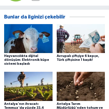
Bunlar da ilginizi çekebilir
Hayvancılıkta dijital
Avrupalı çiftçiye 6 kepçe,
dönüşüm: Elektronik küpe
Türk çiftçisine 1 kaşık!
sistemi başladı
Antalya'nın ihracatı
Antalya Tarım
Temmuz'da yüzde 33,4
Müdürlüğü'nden tohum ve