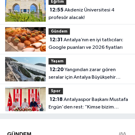
Eğitim
12:55
Akdeniz Üniversitesi 4
profesör alacak!
Gündem
12:31
Antalya’nın en iyi tatlıcıları:
Google puanları ve 2026 fiyatları
Yaşam
12:20
Yangından zarar gören
seralar için Antalya Büyükşehir
harekete geçti
Spor
12:18
Antalyaspor Başkanı Mustafa
Ergün'den rest: “Kimse bizim
onayımız olmadan gidemez”