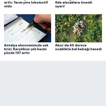
arttı: Tarım yine lokomotif
fide alacaklara önemli
oldu
uyarı!
Antalya ekonomisinde çek
Aksu'da 40 derece
krizi: Karşılıksız çek hacmi
sıcaklıkta bal kabağı hasadı
yüzde 107 arttı