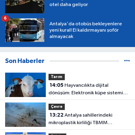
otel daha geliyor
6
Antalya'da otobüs bekleyenlere
yeni kural! El kaldırmayanı şoför
almayacak
Son Haberler
Tarım
14:05
Hayvancılıkta dijital
dönüşüm: Elektronik küpe sistemi
başladı
Çevre
13:22
Antalya sahillerindeki
mikroplastik kirliliği TBMM
gündeminde!