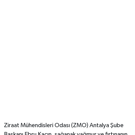
Güvenlik
Resmi İlanlar
Ziraat Mühendisleri Odası (ZMO) Antalya Şube
Başkanı Ebru Kaçın, sağanak yağmur ve fırtınanın