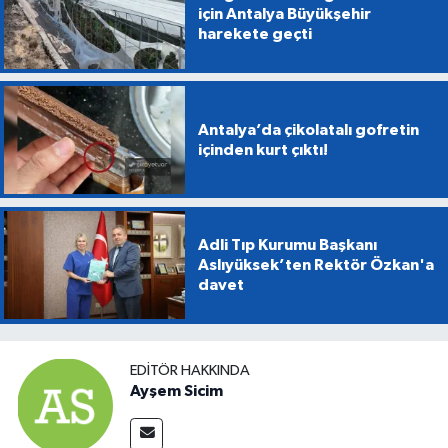
için Antalya Büyükşehir
harekete geçti
Antalya’da çikolatalı gofretin
içinden kurt çıktı!
Adli Tıp Kurumu Başkanı
Aslıyüksek’ten Rektör Özkan'a
davet
EDITÖR HAKKINDA
Ayşem Sicim