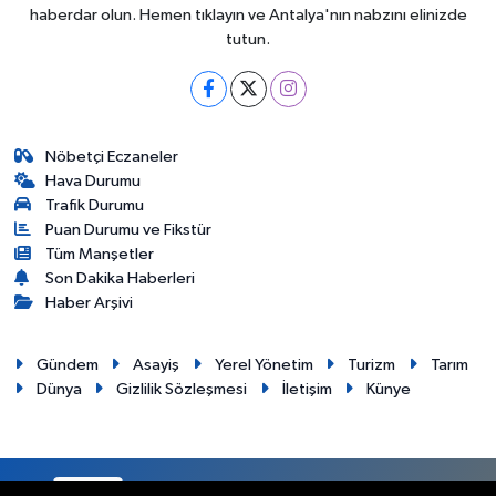
haberdar olun. Hemen tıklayın ve Antalya'nın nabzını elinizde
tutun.
Nöbetçi Eczaneler
Hava Durumu
Trafik Durumu
Puan Durumu ve Fikstür
Tüm Manşetler
Son Dakika Haberleri
Haber Arşivi
Gündem
Asayiş
Yerel Yönetim
Turizm
Tarım
Dünya
Gizlilik Sözleşmesi
İletişim
Künye
RSS
Copyright © 2012. Her hakkı saklıdır.