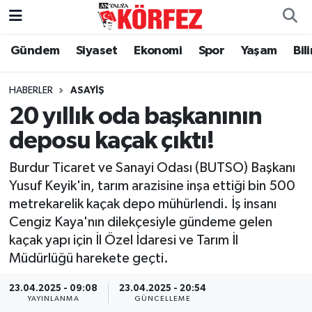
Gündem
Siyaset
Ekonomi
Spor
Yaşam
Bil
Gündem
Nöbetçi Eczaneler
Siyaset
Hava Durumu
HABERLER
ASAYIŞ
20 yıllık oda başkanının
Yerel Yönetim
Trafik Durumu
deposu kaçak çıktı!
Ekonomi
Süper Lig Puan Durumu ve Fikstür
Burdur Ticaret ve Sanayi Odası (BUTSO) Başkanı
Yusuf Keyik'in, tarım arazisine inşa ettiği bin 500
Spor
Tüm Manşetler
metrekarelik kaçak depo mühürlendi. İş insanı
Cengiz Kaya'nın dilekçesiyle gündeme gelen
Yaşam
Son Dakika Haberleri
kaçak yapı için İl Özel İdaresi ve Tarım İl
Müdürlüğü harekete geçti.
Asayiş
Haber Arşivi
23.04.2025 - 09:08
23.04.2025 - 20:54
Dünya
YAYINLANMA
GÜNCELLEME