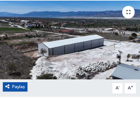
Eğitim
Sağlık
Magazin
Turizm
Çevre
Paylaş
-
+
A
A
Kültür ve Sanat
Sivil Toplum
Tarım
Bilim ve Teknoloji