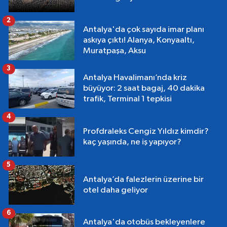
2
Antalya'da çok sayıda imar planı
askıya çıktı! Alanya, Konyaaltı,
Muratpaşa, Aksu
3
Antalya Havalimanı’nda kriz
büyüyor: 2 saat bagaj, 40 dakika
trafik, Terminal 1 tepkisi
4
Profdraleks Cengiz Yıldız kimdir?
kaç yaşında, ne iş yapıyor?
5
Antalya’da falezlerin üzerine bir
otel daha geliyor
6
Antalya'da otobüs bekleyenlere