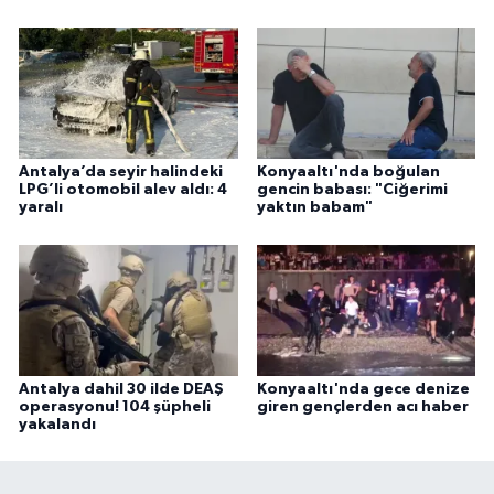
Antalya’da seyir halindeki
Konyaaltı'nda boğulan
LPG’li otomobil alev aldı: 4
gencin babası: "Ciğerimi
yaralı
yaktın babam"
Antalya dahil 30 ilde DEAŞ
Konyaaltı'nda gece denize
operasyonu! 104 şüpheli
giren gençlerden acı haber
yakalandı