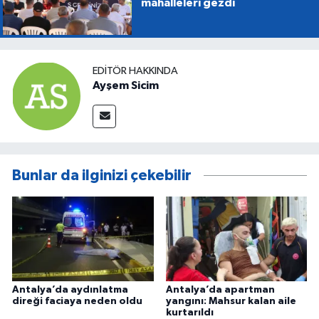
mahalleleri gezdi
EDITÖR HAKKINDA
Ayşem Sicim
Bunlar da ilginizi çekebilir
Antalya’da aydınlatma
Antalya’da apartman
direği faciaya neden oldu
yangını: Mahsur kalan aile
kurtarıldı