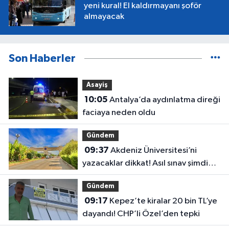
yeni kural! El kaldırmayanı şoför
almayacak
Son Haberler
Asayiş
10:05
Antalya’da aydınlatma direği
faciaya neden oldu
Gündem
09:37
Akdeniz Üniversitesi’ni
yazacaklar dikkat! Asıl sınav şimdi
başlıyor
Gündem
09:17
Kepez’te kiralar 20 bin TL’ye
dayandı! CHP’li Özel’den tepki