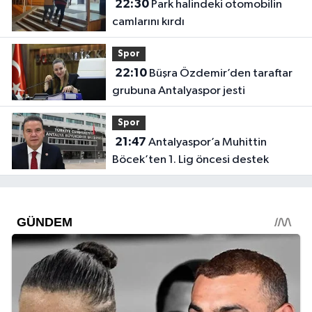
22:30
Park halindeki otomobilin
camlarını kırdı
Spor
22:10
Büşra Özdemir’den taraftar
grubuna Antalyaspor jesti
Spor
21:47
Antalyaspor’a Muhittin
Böcek’ten 1. Lig öncesi destek