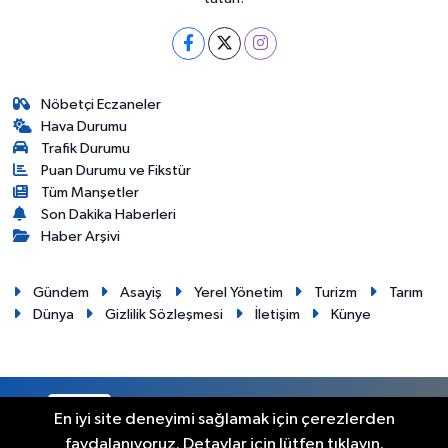
Nöbetçi Eczaneler
Hava Durumu
Trafik Durumu
Puan Durumu ve Fikstür
Tüm Manşetler
Son Dakika Haberleri
Haber Arşivi
Gündem
Asayiş
Yerel Yönetim
Turizm
Tarım
Dünya
Gizlilik Sözleşmesi
İletişim
Künye
RSS
Copyright © 2012. Her hakkı saklıdır.
En iyi site deneyimi sağlamak için çerezlerden
faydalanıyoruz. Detaylar için lütfen tıklayın.