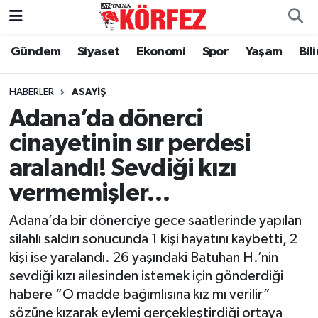
Gündem
Siyaset
Ekonomi
Spor
Yaşam
Bil
Gündem
Nöbetçi Eczaneler
Siyaset
Hava Durumu
HABERLER
ASAYIŞ
Adana’da dönerci
Yerel Yönetim
Trafik Durumu
cinayetinin sır perdesi
aralandı! Sevdiği kızı
Ekonomi
Süper Lig Puan Durumu ve Fikstür
vermemişler…
Spor
Tüm Manşetler
Adana’da bir dönerciye gece saatlerinde yapılan
Yaşam
Son Dakika Haberleri
silahlı saldırı sonucunda 1 kişi hayatını kaybetti, 2
kişi ise yaralandı. 26 yaşındaki Batuhan H.’nin
Asayiş
Haber Arşivi
sevdiği kızı ailesinden istemek için gönderdiği
habere “O madde bağımlısına kız mı verilir”
Dünya
sözüne kızarak eylemi gerçekleştirdiği ortaya