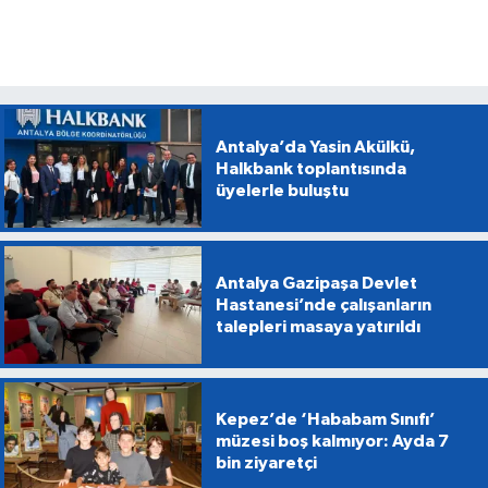
Antalya’da Yasin Akülkü,
Halkbank toplantısında
üyelerle buluştu
Antalya Gazipaşa Devlet
Hastanesi’nde çalışanların
talepleri masaya yatırıldı
Kepez’de ‘Hababam Sınıfı’
müzesi boş kalmıyor: Ayda 7
bin ziyaretçi