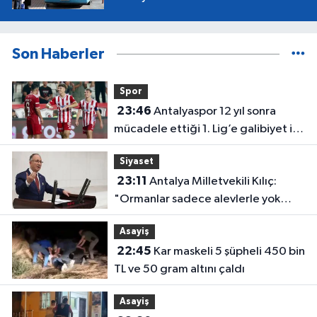
Son Haberler
Spor
23:46
Antalyaspor 12 yıl sonra
mücadele ettiği 1. Lig’e galibiyet ile
başladı
Siyaset
23:11
Antalya Milletvekili Kılıç:
"Ormanlar sadece alevlerle yok
olmuyor"
Asayiş
22:45
Kar maskeli 5 şüpheli 450 bin
TL ve 50 gram altını çaldı
Asayiş