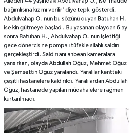
Aileden 44 yaşındaki Abdulvahap O., ise 'madde
bağımlısına kız mı verilir' diye tepki gösterdi.
Abdulvahap O.'nun bu sözünü duyan Batuhan H.
ise kin gütmeye başladı. Bu yaşanan olaydan 6 ay
sonra Batuhan H., Abdulvahap O.'nun işlettiği
gece dönercisine pompalı tüfekle silahlı saldırı
gerçekleştirdi. Saldırı anı anbean kameralara
yansırken, olayda Abdullah Oğuz, Mehmet Oğuz
ve Şemsettin Oğuz yaralandı. Yaralılar kentteki
çeşitli hastanelere kaldırıldı. Yaralılardan Abdullah
Oğuz, hastanede yapılan müdahalelere rağmen
kurtarılmadı.