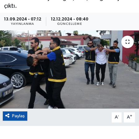
çıktı.
Eğitim
13.09.2024 - 07:12
12.12.2024 - 08:40
YAYINLANMA
GÜNCELLEME
Sağlık
Magazin
Turizm
Çevre
Kültür ve Sanat
Sivil Toplum
Paylaş
-
+
A
A
Tarım
Bilim ve Teknoloji