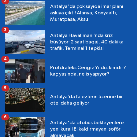
2
Antalya'da çok sayıda imar planı
askıya çıktı! Alanya, Konyaaltı,
Muratpaşa, Aksu
3
Antalya Havalimanı’nda kriz
büyüyor: 2 saat bagaj, 40 dakika
trafik, Terminal 1 tepkisi
4
Profdraleks Cengiz Yıldız kimdir?
kaç yaşında, ne iş yapıyor?
5
Antalya’da falezlerin üzerine bir
otel daha geliyor
6
Antalya'da otobüs bekleyenlere
yeni kural! El kaldırmayanı şoför
almayacak