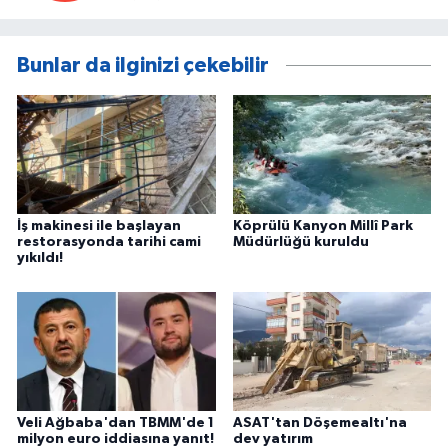
Bunlar da ilginizi çekebilir
İş makinesi ile başlayan
Köprülü Kanyon Millî Park
restorasyonda tarihi cami
Müdürlüğü kuruldu
yıkıldı!
Veli Ağbaba'dan TBMM'de 1
ASAT'tan Döşemealtı'na
milyon euro iddiasına yanıt!
dev yatırım