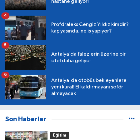
hastane geliyor!
4
Profdraleks Cengiz Yıldız kimdir?
kaç yaşında, ne iş yapıyor?
5
Antalya’da falezlerin üzerine bir
otel daha geliyor
6
Antalya'da otobüs bekleyenlere
yeni kural! El kaldırmayanı şoför
almayacak
Son Haberler
Eğitim