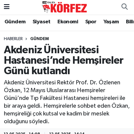
Gündem
Siyaset
Ekonomi
Spor
Yaşam
Bil
Gündem
Nöbetçi Eczaneler
Siyaset
Hava Durumu
HABERLER
GÜNDEM
Akdeniz Üniversitesi
Yerel Yönetim
Trafik Durumu
Hastanesi’nde Hemşireler
Günü kutlandı
Ekonomi
Süper Lig Puan Durumu ve Fikstür
Akdeniz Üniversitesi Rektör Prof. Dr. Özlenen
Spor
Tüm Manşetler
Özkan, 12 Mayıs Uluslararası Hemşireler
Günü'nde Tıp Fakültesi Hastanesi hemşireleri ile
Yaşam
Son Dakika Haberleri
bir araya geldi. Hemşirelerle sohbet eden Özkan,
hemşireliği çok kutsal ve kadim bir meslek
Asayiş
Haber Arşivi
olduğunu söyledi.
Dünya