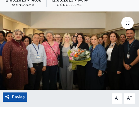
12.05.2025 - 14:08
12.05.2025 - 14:14
YAYINLANMA
GÜNCELLEME
Eğitim
Sağlık
Magazin
Turizm
Çevre
Kültür ve Sanat
Paylaş
-
+
A
A
Sivil Toplum
Tarım
Bilim ve Teknoloji