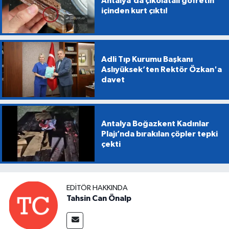
Antalya’da çikolatalı gofretin
içinden kurt çıktı!
Adli Tıp Kurumu Başkanı
Aslıyüksek’ten Rektör Özkan'a
davet
Antalya Boğazkent Kadınlar
Plajı’nda bırakılan çöpler tepki
çekti
EDITÖR HAKKINDA
Tahsin Can Önalp