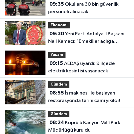
09:35
Okullara 30 bin güvenlik
personeli alınacak
Ekonomi
09:30
Yeni Parti Antalya İl Başkanı
Nail Kamacı: "Emekliler açlığa
mahkum edildi"
Yaşam
09:15
AEDAŞ uyardı: 9 ilçede
elektrik kesintisi yaşanacak
Gündem
08:55
İş makinesi ile başlayan
restorasyonda tarihi cami yıkıldı!
Gündem
08:24
Köprülü Kanyon Millî Park
Müdürlüğü kuruldu