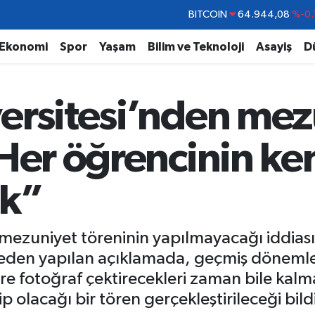
DOLAR
47,7436
%0.
EURO
55,2510
%0.
Ekonomi
Spor
Yaşam
Bilim ve Teknoloji
Asayiş
D
STERLİN
64,4811
%0.
GRAM ALTIN
6660.55
%0.
ersitesi’nden mez
BİST100
13.779
%-
BITCOIN
64.944,08
%-0.
Her öğrencinin ken
ak”
 mezuniyet töreninin yapılmayacağı iddiası
iteden yapılan açıklamada, geçmiş dönemle
ere fotoğraf çektirecekleri zaman bile kalma
 olacağı bir tören gerçekleştirileceği bildir