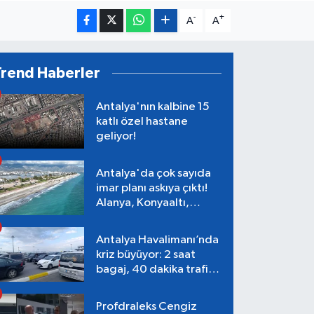
-
+
A
A
Trend Haberler
Antalya'nın kalbine 15
katlı özel hastane
geliyor!
Antalya'da çok sayıda
imar planı askıya çıktı!
Alanya, Konyaaltı,
Muratpaşa, Aksu
Antalya Havalimanı’nda
kriz büyüyor: 2 saat
bagaj, 40 dakika trafik,
Terminal 1 tepkisi
Profdraleks Cengiz