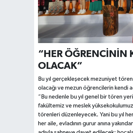
“HER ÖĞRENCİNİN K
OLACAK”
Bu yıl gerçekleşecek mezuniyet töreni
olacağı ve mezun öğrencilerin kendi ad
“Bu nedenle bu yıl genel bir tören yer
fakültemiz ve meslek yüksekokulumuz, 
törenleri düzenleyecek. Yani bu yıl he
her aile, evladının gurur anına yakınd
adıyla sahneye davet edilecek; hocaları