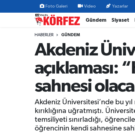
Foto Galeri
Video
Yazarlar
Gündem
Siyaset
Gündem
Nöbetçi Eczaneler
HABERLER
GÜNDEM
Siyaset
Hava Durumu
Akdeniz Üniv
Yerel Yönetim
Trafik Durumu
açıklaması: “
Ekonomi
Süper Lig Puan Durumu ve Fikstür
sahnesi olac
Spor
Tüm Manşetler
Yaşam
Son Dakika Haberleri
Akdeniz Üniversitesi’nde bu yıl
kırıklığına uğratmıştı. Ünivers
Asayiş
Haber Arşivi
temsiliyeti sınırladığı, öğrencil
öğrencinin kendi sahnesine sahip
Dünya