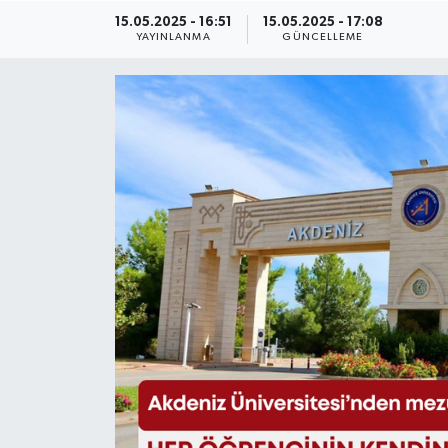
15.05.2025 - 16:51
15.05.2025 - 17:08
Eğitim
YAYINLANMA
GÜNCELLEME
Sağlık
Magazin
Turizm
Çevre
Kültür ve Sanat
Sivil Toplum
Tarım
Bilim ve Teknoloji