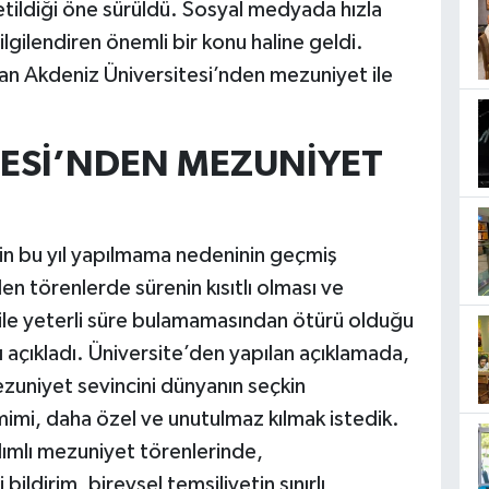
etildiği öne sürüldü. Sosyal medyada hızla
ilgilendiren önemli bir konu haline geldi.
an Akdeniz Üniversitesi’nden mezuniyet ile
TESİ’NDEN MEZUNİYET
in bu yıl yapılmama nedeninin geçmiş
 törenlerde sürenin kısıtlı olması ve
bile yeterli süre bulamamasından ötürü olduğu
ı açıkladı. Üniversite’den yapılan açıklamada,
ezuniyet sevincini dünyanın seçkin
mimi, daha özel ve unutulmaz kılmak istedik.
lımlı mezuniyet törenlerinde,
bildirim, bireysel temsiliyetin sınırlı