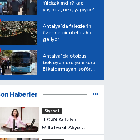
Yıldız kimdir? kaç
yaşında, ne iş yapıyor?
Antalya’da falezlerin
üzerine bir otel daha
geliyor
Antalya'da otobüs
bekleyenlere yeni kural!
El kaldırmayanı şoför
almayacak
Son Haberler
Siyaset
17:39
Antalya
Milletvekili Aliye
Coşar'dan Çocuk Yasası