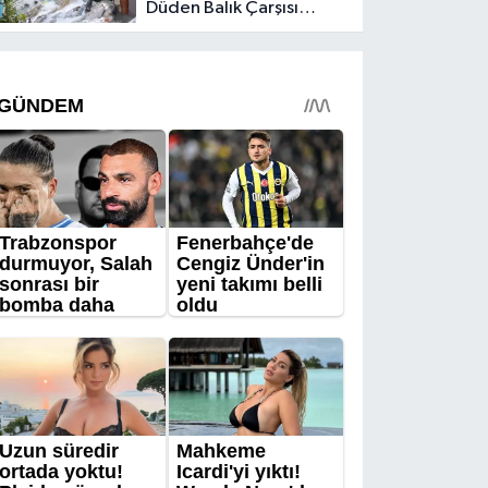
Düden Balık Çarşısı
balıkseverlerin uğrak
noktası oldu