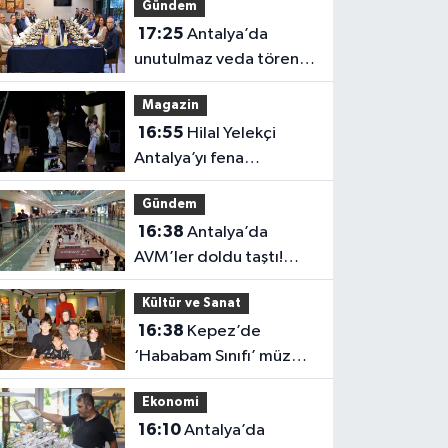
Gündem
tepkisi
17:25
Antalya’da
unutulmaz veda töreni!
Protokol buluştu
Magazin
16:55
Hilal Yelekçi
Antalya’yı fena
“Hileledi”! O anlar
Gündem
gündem oldu
16:38
Antalya’da
AVM’ler doldu taştı!
vatandaşların geliş
Kültür ve Sanat
nedeni farklı çıktı
16:38
Kepez’de
‘Hababam Sınıfı’ müzesi
boş kalmıyor: Ayda 7 bin
Ekonomi
ziyaretçi
16:10
Antalya’da