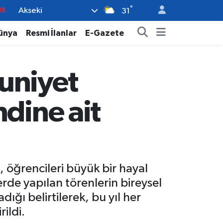
°
Akseki
18
31
32
ünya
Resmi İlanlar
E-Gazete
38
03
uniyet
14
18
dine ait
, öğrencileri büyük bir hayal
rde yapılan törenlerin bireysel
dığı belirtilerek, bu yıl her
ildi.