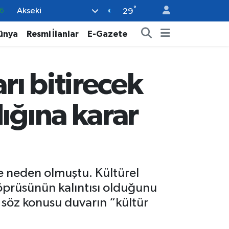
°
Akseki
6
29
2
ünya
Resmi İlanlar
E-Gazete
2
2
rı bitirecek
0
6
ığına karar
ze neden olmuştu. Kültürel
 köprüsünün kalıntısı olduğunu
 söz konusu duvarın “kültür