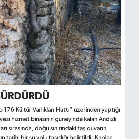
 SÜRDÜRDÜ
 176 Kültür Varlıkları Hattı” üzerinden yaptığı
esi hizmet binasının güneyinde kalan Andızlı
arı sırasında, doğu sınırındaki taş duvarın
tarihi bir su yolu taşıdığı belirtildi. Kaplan,