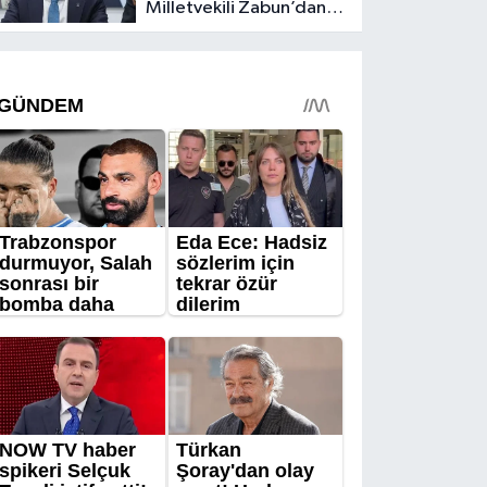
Milletvekili Zabun’dan
Antalya mesajı: “Ne
dediysek o”