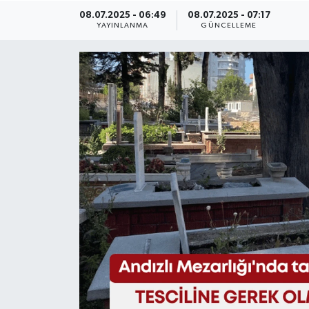
08.07.2025 - 06:49
08.07.2025 - 07:17
Eğitim
YAYINLANMA
GÜNCELLEME
Sağlık
Magazin
Turizm
Çevre
Kültür ve Sanat
Sivil Toplum
Tarım
Bilim ve Teknoloji