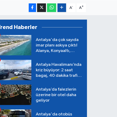
-
+
A
A
Trend Haberler
Antalya'da çok sayıda
imar planı askıya çıktı!
Alanya, Konyaaltı,
Muratpaşa, Aksu
Antalya Havalimanı’nda
kriz büyüyor: 2 saat
bagaj, 40 dakika trafik,
Terminal 1 tepkisi
Antalya’da falezlerin
üzerine bir otel daha
geliyor
Antalya'da otobüs