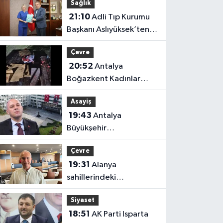
Sağlık
21:10
Adli Tıp Kurumu
Başkanı Aslıyüksek’ten
Antalya’da önemli
Çevre
ziyaret
20:52
Antalya
Boğazkent Kadınlar
Plajı’nda bırakılan çöpler
Asayiş
tepki çekti
19:43
Antalya
Büyükşehir
soruşturmasında iki isim
Çevre
hakkında yeni karar
19:31
Alanya
sahillerindeki
mikroplastik kirliliğinin
Siyaset
kaynağı açıklandı
18:51
AK Parti Isparta