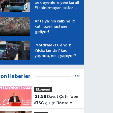
bekleyenlere yeni kural!
El kaldırmayanı şoför
almayacak
Antalya'nın kalbine 15
katlı özel hastane
geliyor!
Profdraleks Cengiz
Yıldız kimdir? kaç
yaşında, ne iş yapıyor?
Son Haberler
Ekonomi
21:58
Davut Çetin’den
ATSO çıkışı: “Mesele
Antalya’nın geleceği”