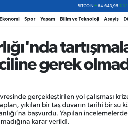
DOLAR
47,6006
%0.0
EURO
55,0250
%0.0
Ekonomi
Spor
Yaşam
Bilim ve Teknoloji
Asayiş
D
STERLİN
64,2398
%0.
GRAM ALTIN
6500.87
%0.1
lığı'nda tartışmala
BİST100
13.799
%7
BITCOIN
64.643,95
%0.1
ciline gerek olmad
vresinde gerçekleştirilen yol çalışması kri
lan, yıkılan bir taş duvarın tarihi bir su
kanlığı’na başvurdu. Yapılan incelemelerde
olmadığına karar verildi.