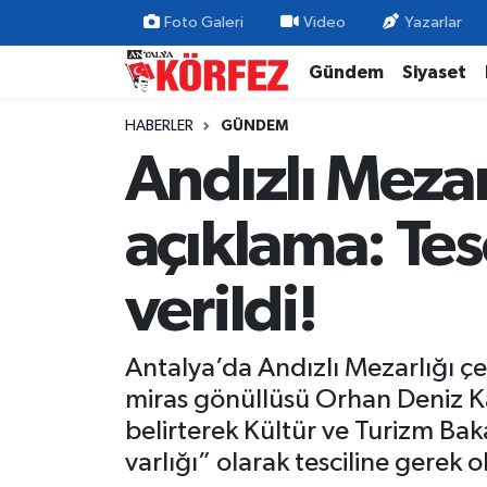
Foto Galeri
Video
Yazarlar
Gündem
Siyaset
Gündem
Nöbetçi Eczaneler
HABERLER
GÜNDEM
Siyaset
Hava Durumu
Andızlı Mezar
Yerel Yönetim
Trafik Durumu
açıklama: Tes
Ekonomi
Süper Lig Puan Durumu ve Fikstür
verildi!
Spor
Tüm Manşetler
Yaşam
Son Dakika Haberleri
Antalya’da Andızlı Mezarlığı çe
miras gönüllüsü Orhan Deniz Kap
Asayiş
Haber Arşivi
belirterek Kültür ve Turizm Ba
varlığı” olarak tesciline gerek 
Dünya