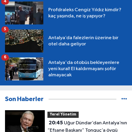
4
Profdraleks Cengiz Yıldız kimdir?
kaç yaşında, ne iş yapıyor?
5
Antalya’da falezlerin üzerine bir
otel daha geliyor
6
Antalya'da otobüs bekleyenlere
yeni kural! El kaldırmayanı şoför
almayacak
Son Haberler
Yerel Yönetim
20:45
Uğur Dündar’dan Antalya’nın
“Efsane Başkanı” Tonguç’a övgü