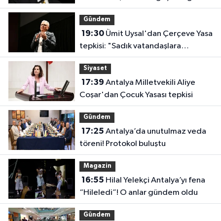
Gündem
19:30
Ümit Uysal'dan Çerçeve Yasa
tepkisi: "Sadık vatandaşlara
haksızlık"
Siyaset
17:39
Antalya Milletvekili Aliye
Coşar'dan Çocuk Yasası tepkisi
Gündem
17:25
Antalya’da unutulmaz veda
töreni! Protokol buluştu
Magazin
16:55
Hilal Yelekçi Antalya’yı fena
“Hileledi”! O anlar gündem oldu
Gündem