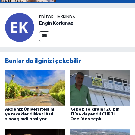
EDITÖR HAKKINDA
Engin Korkmaz
Bunlar da ilginizi çekebilir
Akdeniz Üniversitesi’ni
Kepez’te kiralar 20 bin
yazacaklar dikkat! Asıl
TL’ye dayandı! CHP’li
sınav şimdi başlıyor
Özel’den tepki