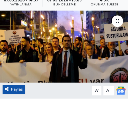
07.05.2026 - 14:57
07.05.2026 - 15:03
4 DK
YAYINLANMA
GÜNCELLEME
OKUNMA SÜRESI
Eğitim
Sağlık
Magazin
Turizm
Çevre
Kültür ve Sanat
Paylaş
-
+
A
A
Sivil Toplum
Tarım
Bilim ve Teknoloji