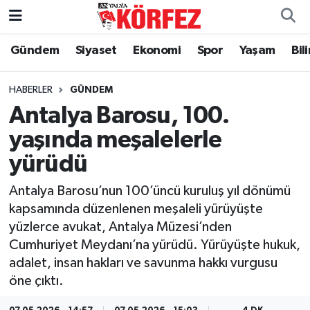
Gündem
Siyaset
Ekonomi
Spor
Yaşam
Bil
Gündem
Nöbetçi Eczaneler
Siyaset
Hava Durumu
HABERLER
GÜNDEM
Antalya Barosu, 100.
Yerel Yönetim
Trafik Durumu
yaşında meşalelerle
yürüdü
Ekonomi
Süper Lig Puan Durumu ve Fikstür
Antalya Barosu’nun 100’üncü kuruluş yıl dönümü
Spor
Tüm Manşetler
kapsamında düzenlenen meşaleli yürüyüşte
yüzlerce avukat, Antalya Müzesi’nden
Yaşam
Son Dakika Haberleri
Cumhuriyet Meydanı’na yürüdü. Yürüyüşte hukuk,
adalet, insan hakları ve savunma hakkı vurgusu
Asayiş
Haber Arşivi
öne çıktı.
Dünya