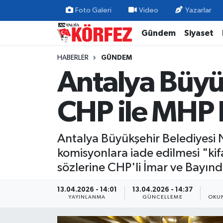
Foto Galeri
Video
Yazarlar
Gündem
Siyaset
Gündem
Nöbetçi Eczaneler
HABERLER
GÜNDEM
Siyaset
Hava Durumu
Antalya Büyük
Yerel Yönetim
Trafik Durumu
CHP ile MHP k
Ekonomi
Süper Lig Puan Durumu ve Fikstür
Antalya Büyükşehir Belediyesi 
Spor
Tüm Manşetler
komisyonlara iade edilmesi "ki
Yaşam
Son Dakika Haberleri
sözlerine CHP'li İmar ve Bayınd
Asayiş
Haber Arşivi
13.04.2026 - 14:01
13.04.2026 - 14:37
YAYINLANMA
GÜNCELLEME
OKUN
Dünya