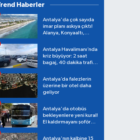
Trend Haberler
Antalya'da çok sayıda
imar planı askıya çıktı!
Alanya, Konyaaltı,
Muratpaşa, Aksu
Antalya Havalimanı’nda
kriz büyüyor: 2 saat
bagaj, 40 dakika trafik,
Terminal 1 tepkisi
Antalya’da falezlerin
üzerine bir otel daha
geliyor
Antalya'da otobüs
bekleyenlere yeni kural!
El kaldırmayanı şoför
almayacak
Antalya'nın kalbine 15