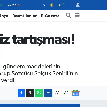
°
Akseki
06
33
02
ünya
Resmi İlanlar
E-Gazete
.2
32
z tartışması!
8
69
!
azı gündem maddelerinin
Grup Sözcüsü Selçuk Senirli'nin
 verdi.
-
+
A
A