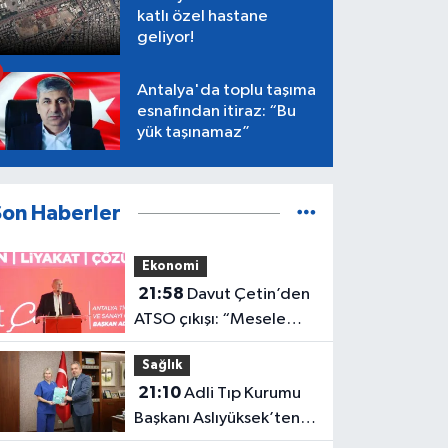
katlı özel hastane
geliyor!
Antalya'da toplu taşıma
esnafından itiraz: “Bu
yük taşınamaz”
Son Haberler
Ekonomi
21:58
Davut Çetin’den
ATSO çıkışı: “Mesele
Antalya’nın geleceği”
Sağlık
21:10
Adli Tıp Kurumu
Başkanı Aslıyüksek’ten
Antalya’da önemli