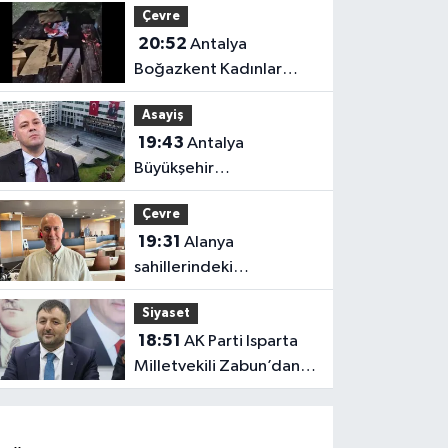
Çevre
ziyaret
20:52
Antalya
Boğazkent Kadınlar
Plajı’nda bırakılan çöpler
Asayiş
tepki çekti
19:43
Antalya
Büyükşehir
soruşturmasında iki isim
Çevre
hakkında yeni karar
19:31
Alanya
sahillerindeki
mikroplastik kirliliğinin
Siyaset
kaynağı açıklandı
18:51
AK Parti Isparta
Milletvekili Zabun’dan
Antalya mesajı: “Ne
dediysek o”