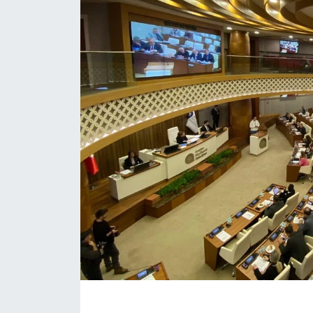
Eğitim
Sağlık
Magazin
Turizm
Çevre
Kültür ve Sanat
Sivil Toplum
Tarım
Bilim ve Teknoloji