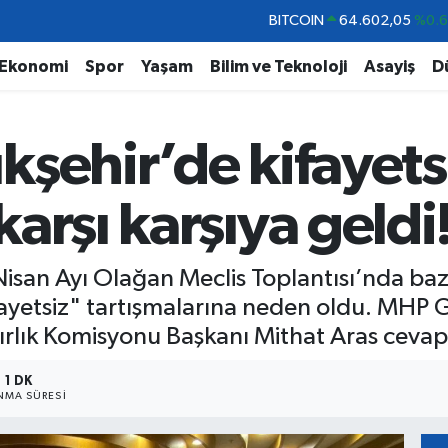
DOLAR
47,6006
%0.
EURO
55,0250
%0.
Ekonomi
Spor
Yaşam
Bilim ve Teknoloji
Asayiş
D
STERLİN
64,2398
%0
GRAM ALTIN
6513.94
%0.
şehir’de kifayetsi
BİST100
13.768
%4
BITCOIN
64.602,05
%0.
arşı karşıya geldi
Nisan Ayı Olağan Meclis Toplantısı’nda b
fayetsiz" tartışmalarına neden oldu. MHP 
ırlık Komisyonu Başkanı Mithat Aras cevap
1 DK
MA SÜRESI