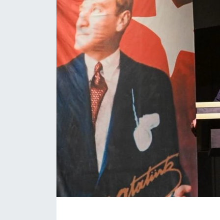
Eğitim
Sağlık
Magazin
Turizm
Çevre
Kültür ve Sanat
Sivil Toplum
Tarım
Bilim ve Teknoloji