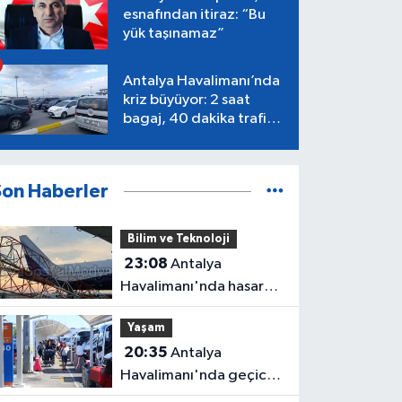
esnafından itiraz: “Bu
yük taşınamaz”
Antalya Havalimanı’nda
kriz büyüyor: 2 saat
bagaj, 40 dakika trafik,
Terminal 1 tepkisi
Son Haberler
Bilim ve Teknoloji
23:08
Antalya
Havalimanı'nda hasar
gören radar direği
Yaşam
yeniden hizmette
20:35
Antalya
Havalimanı'nda geçici
trafik düzenlemesi