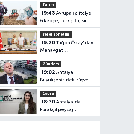
Tarım
uygulanacak! Yolculara
19:43
Avrupalı çiftçiye
uyarı
6 kepçe, Türk çiftçisine 1
kaşık!
Yerel Yönetim
19:20
Tuğba Özay'dan
Manavgat
Belediyesi'ne ziyaret!
Gündem
Ortak akıl sürecine
19:02
Antalya
destek verdi
Büyükşehir'deki rüşvet
soruşturmasında 2
Çevre
gözaltı
18:30
Antalya'da
kurakçıl peyzaj
tartışması: "Kentlerimiz
doğadan koparılıyor"