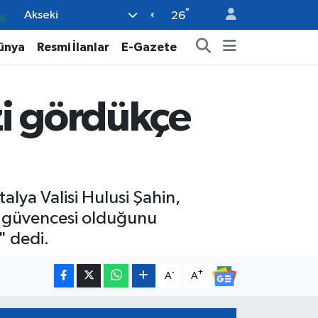
°
Akseki
08
26
02
ünya
Resmi İlanlar
E-Gazete
16
4
zi gördükçe
11
32
alya Valisi Hulusi Şahin,
ük güvencesi olduğunu
" dedi.
-
+
A
A