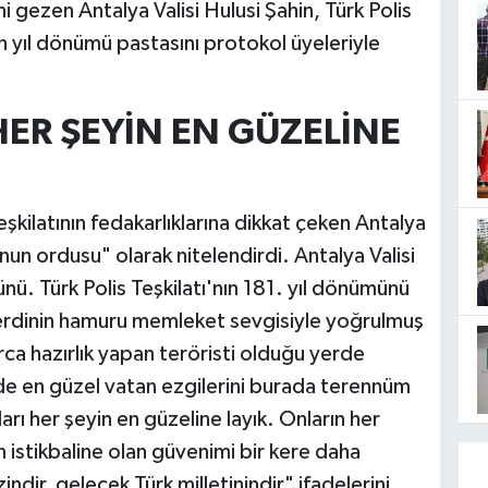
ni gezen Antalya Valisi Hulusi Şahin, Türk Polis
n yıl dönümü pastasını protokol üyeleriyle
HER ŞEYİN EN GÜZELİNE
kilatının fedakarlıklarına dikkat çeken Antalya
kanun ordusu" olarak nitelendirdi. Antalya Valisi
nü. Türk Polis Teşkilatı'nın 181. yıl dönümünü
r ferdinin hamuru memleket sevgisiyle yoğrulmuş
rca hazırlık yapan teröristi olduğu yerde
e de en güzel vatan ezgilerini burada terennüm
ları her şeyin en güzeline layık. Onların her
istikbaline olan güvenimi bir kere daha
indir, gelecek Türk milletinindir" ifadelerini