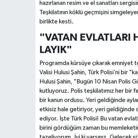
hazırlanan resim ve el sanatları sergisi
Teşkilatının köklü geçmişini simgeleye
birlikte kesti.
"VATAN EVLATLARI 
LAYIK"
Programda kürsüye çıkarak emniyet teş
Valisi Hulusi Şahin, Türk Polisi’ni bir "
Hulusi Şahin, "Bugün 10 Nisan Polis Gü
kutluyoruz. Polis teşkilatımız her bi
bir kanun ordusu. Yeri geldiğinde ayla
etkisiz hale getiriyor, yeri geldiğind
ediyor. İşte Türk Polisi! Bu vatan evlat
birini gördüğüm zaman bu memleketin 
tazeliyorum. İyi ki varsınız. Gelecek siz