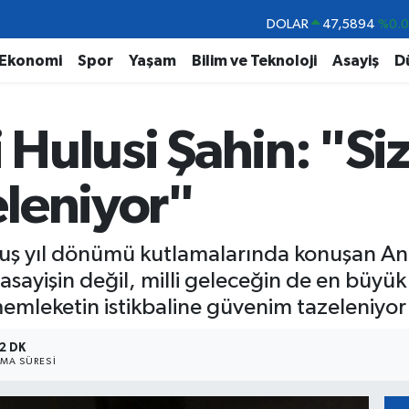
DOLAR
47,5894
%0.
EURO
55,0398
%-0.
Ekonomi
Spor
Yaşam
Bilim ve Teknoloji
Asayiş
D
STERLİN
64,1581
%0.
GRAM ALTIN
6508.83
%4.4
i Hulusi Şahin: "Si
BİST100
13.703
%
BITCOIN
64.927,78
%1.
leniyor"
ruluş yıl dönümü kutlamalarında konuşan Ant
sayişin değil, milli geleceğin de en büy
emleketin istikbaline güvenim tazeleniyor
2 DK
MA SÜRESI