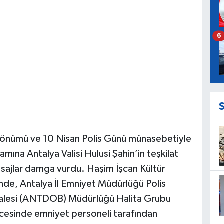
6
ıl dönümü ve 10 Nisan Polis Günü münasebetiyle
ına Antalya Valisi Hulusi Şahin’in teşkilat
esajlar damga vurdu. Haşim İşcan Kültür
de, Antalya İl Emniyet Müdürlüğü Polis
Balesi (ANTDOB) Müdürlüğü Halita Grubu
ncesinde emniyet personeli tarafından