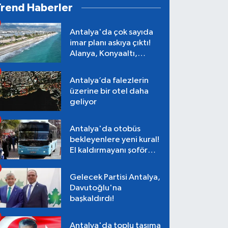
Trend Haberler
Antalya'da çok sayıda
imar planı askıya çıktı!
Alanya, Konyaaltı,
Muratpaşa, Aksu
Antalya’da falezlerin
üzerine bir otel daha
geliyor
Antalya'da otobüs
bekleyenlere yeni kural!
El kaldırmayanı şoför
almayacak
Gelecek Partisi Antalya,
Davutoğlu'na
başkaldırdı!
Antalya'da toplu taşıma