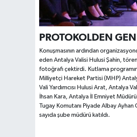
PROTOKOLDEN GENİ
Konuşmasının ardından organizasyonda
eden Antalya Valisi Hulusi Şahin, tör
fotoğrafı çektirdi. Kutlama programına;
Milliyetçi Hareket Partisi (MHP) Anta
Vali Yardımcısı Hulusi Arat, Antalya V
İhsan Kara, Antalya İl Emniyet Müdürü
Tugay Komutanı Piyade Albay Ayhan O
sayıda şube müdürü katıldı.