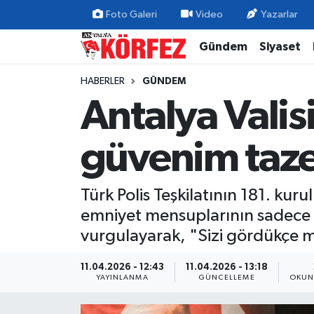
Foto Galeri
Video
Yazarlar
Gündem
Siyaset
Gündem
Nöbetçi Eczaneler
HABERLER
GÜNDEM
Siyaset
Hava Durumu
Antalya Valis
Yerel Yönetim
Trafik Durumu
güvenim taze
Ekonomi
Süper Lig Puan Durumu ve Fikstür
Türk Polis Teşkilatının 181. ku
Spor
Tüm Manşetler
emniyet mensuplarının sadece a
Yaşam
Son Dakika Haberleri
vurgulayarak, "Sizi gördükçe m
Asayiş
Haber Arşivi
11.04.2026 - 12:43
11.04.2026 - 13:18
YAYINLANMA
GÜNCELLEME
OKUN
Dünya