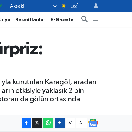
°
Akseki
18
32
32
ünya
Resmi İlanlar
E-Gazete
38
0
rpriz:
14
15
cıyla kurutulan Karagöl, aradan
ın etkisiyle yaklaşık 2 bin
estoran da gölün ortasında
-
+
A
A