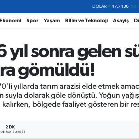
DOLAR
47,7436
%0.
EURO
55,2510
%0.
Ekonomi
Spor
Yaşam
Bilim ve Teknoloji
Asayiş
D
STERLİN
64,4811
%0.
GRAM ALTIN
6660.55
%
 yıl sonra gelen sü
BİST100
13.779
%-
BITCOIN
64.840,97
%-0.
ara gömüldü!
70’li yıllarda tarım arazisi elde etmek ama
 suyla dolarak göle dönüştü. Yoğun yağışlar
a kalırken, bölgede faaliyet gösteren bir r
2 DK
UNMA SÜRESI