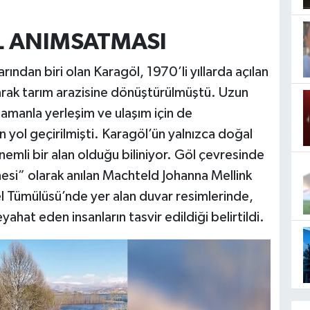
L ANIMSATMASI
ından biri olan Karagöl, 1970’li yıllarda açılan
larak tarım arazisine dönüştürülmüştü. Uzun
zamanla yerleşim ve ulaşım için de
 yol geçirilmişti. Karagöl’ün yalnızca doğal
nemli bir alan olduğu biliniyor. Göl çevresinde
nesi” olarak anılan Machteld Johanna Mellink
el Tümülüsü’nde yer alan duvar resimlerinde,
hat eden insanların tasvir edildiği belirtildi.