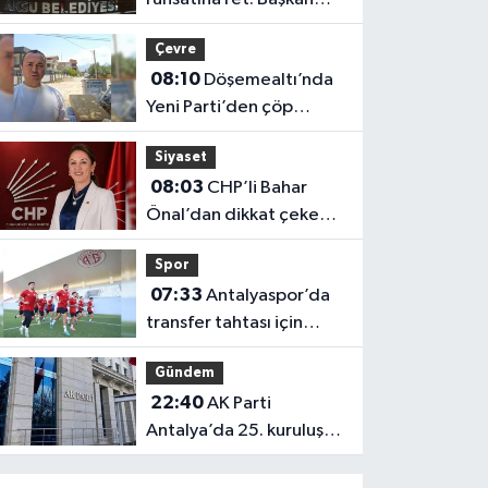
Yıldırım nedenini
Çevre
açıkladı
08:10
Döşemealtı’nda
Yeni Parti’den çöp
uyarısı!
Siyaset
08:03
CHP’li Bahar
Önal’dan dikkat çeken
açıklama!
Spor
07:33
Antalyaspor’da
transfer tahtası için
büyük hareketlilik:
Gündem
FIFA’da sayı 14’e düştü
22:40
AK Parti
Antalya’da 25. kuruluş
yılına özel programlar
belli oldu