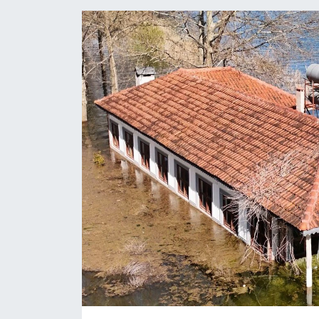
Eğitim
Sağlık
Magazin
Turizm
Çevre
Kültür ve Sanat
Sivil Toplum
Tarım
Bilim ve Teknoloji