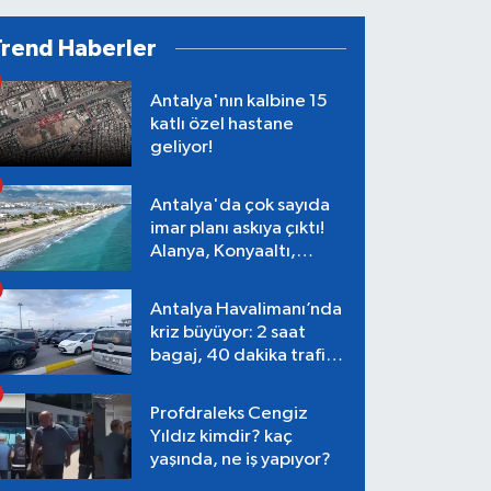
Trend Haberler
Antalya'nın kalbine 15
katlı özel hastane
geliyor!
Antalya'da çok sayıda
imar planı askıya çıktı!
Alanya, Konyaaltı,
Muratpaşa, Aksu
Antalya Havalimanı’nda
kriz büyüyor: 2 saat
bagaj, 40 dakika trafik,
Terminal 1 tepkisi
Profdraleks Cengiz
Yıldız kimdir? kaç
yaşında, ne iş yapıyor?