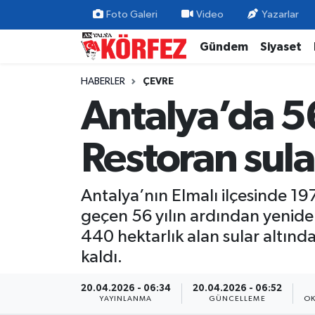
Foto Galeri
Video
Yazarlar
Gündem
Siyaset
Gündem
Nöbetçi Eczaneler
HABERLER
ÇEVRE
Siyaset
Hava Durumu
Antalya’da 56
Yerel Yönetim
Trafik Durumu
Restoran sul
Ekonomi
Süper Lig Puan Durumu ve Fikstür
Antalya’nın Elmalı ilçesinde 19
Spor
Tüm Manşetler
geçen 56 yılın ardından yeniden
Yaşam
Son Dakika Haberleri
440 hektarlık alan sular altınd
kaldı.
Asayiş
Haber Arşivi
20.04.2026 - 06:34
20.04.2026 - 06:52
YAYINLANMA
GÜNCELLEME
OK
Dünya