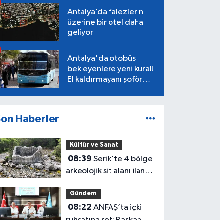
Antalya’da falezlerin
üzerine bir otel daha
geliyor
Antalya'da otobüs
bekleyenlere yeni kural!
El kaldırmayanı şoför
almayacak
Son Haberler
Kültür ve Sanat
08:39
Serik’te 4 bölge
arkeolojik sit alanı ilan
edildi
Gündem
08:22
ANFAŞ’ta içki
ruhsatına ret: Başkan