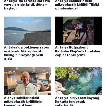
Antalya'da caretta caretta
Antalya sahillerindeki
yavruları için kritik dönem
mikroplastik kirliliği TBMM
başladı
gündeminde!
Antalya’da beklenen rapor
Antalya Boğazkent
açıklandı: Mikroplastik
Kadınlar Plajı’nda bırakılan
kirliliğinin kaynağı belli
çöpler tepki çekti
oldu
Alanya sahillerindeki
Antalya'nın yaşam kaynağı
mikroplastik kirliliğinin
Kırkgöz için ortak
kaynağı açıklandı
seferberlik