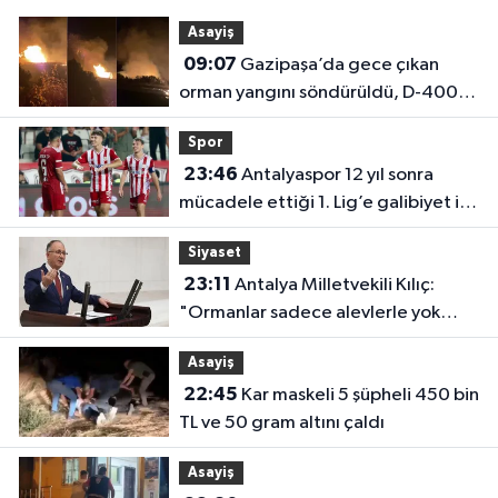
Asayiş
09:07
Gazipaşa’da gece çıkan
orman yangını söndürüldü, D-400
trafiğe açıldı
Spor
23:46
Antalyaspor 12 yıl sonra
mücadele ettiği 1. Lig’e galibiyet ile
başladı
Siyaset
23:11
Antalya Milletvekili Kılıç:
"Ormanlar sadece alevlerle yok
olmuyor"
Asayiş
22:45
Kar maskeli 5 şüpheli 450 bin
TL ve 50 gram altını çaldı
Asayiş