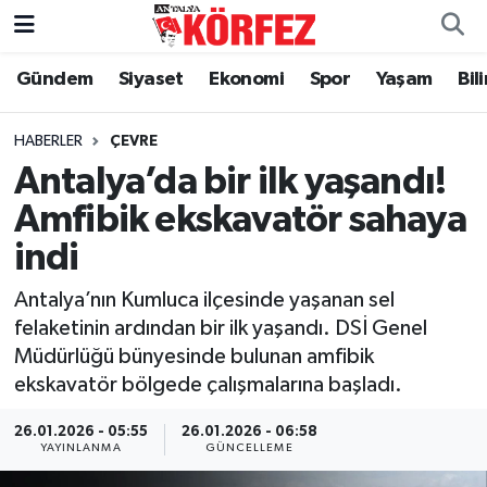
Gündem
Siyaset
Ekonomi
Spor
Yaşam
Bil
Gündem
Nöbetçi Eczaneler
Siyaset
Hava Durumu
HABERLER
ÇEVRE
Antalya’da bir ilk yaşandı!
Yerel Yönetim
Trafik Durumu
Amfibik ekskavatör sahaya
indi
Ekonomi
Süper Lig Puan Durumu ve Fikstür
Antalya’nın Kumluca ilçesinde yaşanan sel
Spor
Tüm Manşetler
felaketinin ardından bir ilk yaşandı. DSİ Genel
Müdürlüğü bünyesinde bulunan amfibik
Yaşam
Son Dakika Haberleri
ekskavatör bölgede çalışmalarına başladı.
Asayiş
Haber Arşivi
26.01.2026 - 05:55
26.01.2026 - 06:58
YAYINLANMA
GÜNCELLEME
Dünya