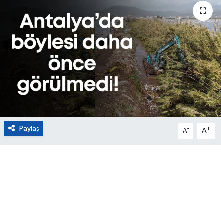
Eğitim
Sağlık
Magazin
Turizm
Çevre
Paylaş
-
+
A
A
Kültür ve Sanat
Sivil Toplum
Tarım
Bilim ve Teknoloji