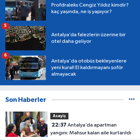
Profdraleks Cengiz Yıldız kimdir?
kaç yaşında, ne iş yapıyor?
5
Antalya’da falezlerin üzerine bir
otel daha geliyor
6
Antalya'da otobüs bekleyenlere
yeni kural! El kaldırmayanı şoför
almayacak
Son Haberler
Asayiş
22:37
Antalya’da apartman
yangını: Mahsur kalan aile kurtarıldı