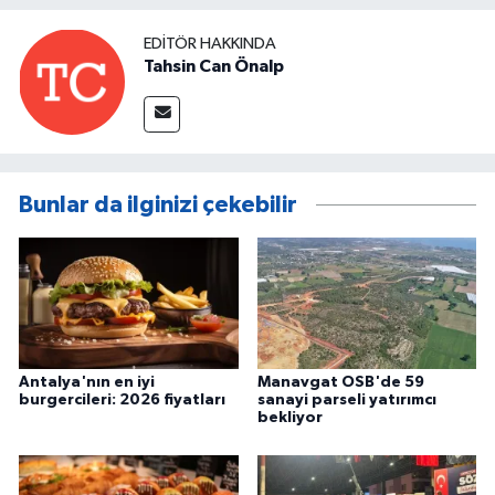
EDITÖR HAKKINDA
Tahsin Can Önalp
Bunlar da ilginizi çekebilir
Antalya'nın en iyi
Manavgat OSB'de 59
burgercileri: 2026 fiyatları
sanayi parseli yatırımcı
bekliyor