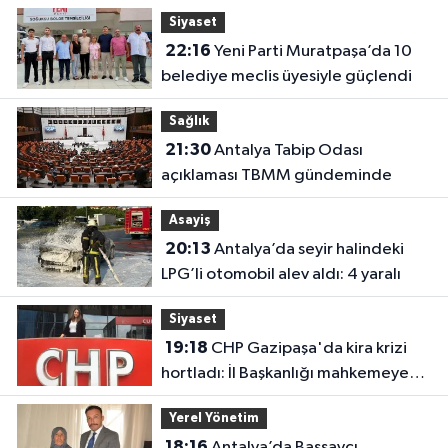
Siyaset
22:16
Yeni Parti Muratpaşa’da 10
belediye meclis üyesiyle güçlendi
Sağlık
21:30
Antalya Tabip Odası
açıklaması TBMM gündeminde
Asayiş
20:13
Antalya’da seyir halindeki
LPG’li otomobil alev aldı: 4 yaralı
Siyaset
19:18
CHP Gazipaşa'da kira krizi
hortladı: İl Başkanlığı mahkemeye
gitti
Yerel Yönetim
18:16
Antalya’da Başsavcı