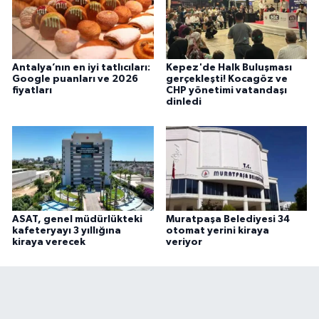
Antalya’nın en iyi tatlıcıları:
Kepez'de Halk Buluşması
Google puanları ve 2026
gerçekleşti! Kocagöz ve
fiyatları
CHP yönetimi vatandaşı
dinledi
ASAT, genel müdürlükteki
Muratpaşa Belediyesi 34
kafeteryayı 3 yıllığına
otomat yerini kiraya
kiraya verecek
veriyor