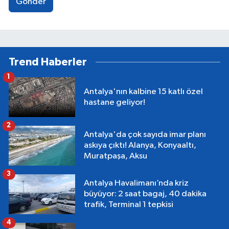
Gönder
Trend Haberler
1
Antalya'nın kalbine 15 katlı özel
hastane geliyor!
2
Antalya'da çok sayıda imar planı
askıya çıktı! Alanya, Konyaaltı,
Muratpaşa, Aksu
3
Antalya Havalimanı’nda kriz
büyüyor: 2 saat bagaj, 40 dakika
trafik, Terminal 1 tepkisi
4