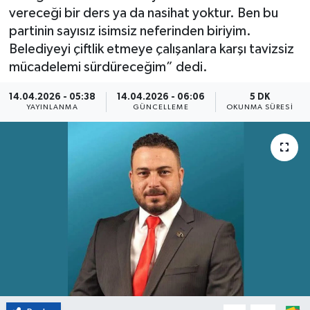
vereceği bir ders ya da nasihat yoktur. Ben bu
Eğitim
partinin sayısız isimsiz neferinden biriyim.
Belediyeyi çiftlik etmeye çalışanlara karşı tavizsiz
Sağlık
mücadelemi sürdüreceğim” dedi.
Magazin
14.04.2026 - 05:38
14.04.2026 - 06:06
5 DK
YAYINLANMA
GÜNCELLEME
OKUNMA SÜRESI
Turizm
Çevre
Kültür ve Sanat
Sivil Toplum
Tarım
Bilim ve Teknoloji