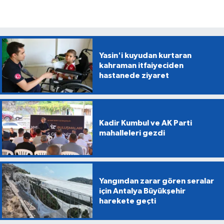
Yasin'i kuyudan kurtaran
kahraman itfaiyeciden
hastanede ziyaret
Kadir Kumbul ve AK Parti
mahalleleri gezdi
Yangından zarar gören seralar
için Antalya Büyükşehir
harekete geçti