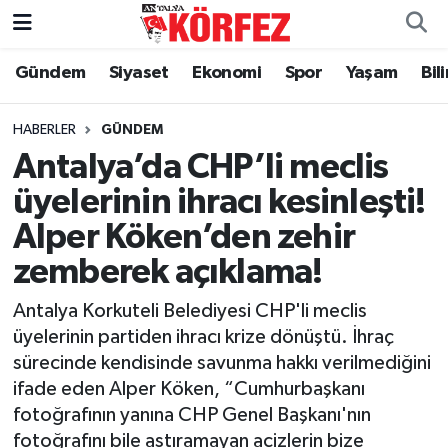
Gündem
Siyaset
Ekonomi
Spor
Yaşam
Bil
Gündem
Nöbetçi Eczaneler
Siyaset
Hava Durumu
HABERLER
GÜNDEM
Antalya’da CHP’li meclis
Yerel Yönetim
Trafik Durumu
üyelerinin ihracı kesinleşti!
Alper Köken’den zehir
Ekonomi
Süper Lig Puan Durumu ve Fikstür
zemberek açıklama!
Spor
Tüm Manşetler
Antalya Korkuteli Belediyesi CHP'li meclis
Yaşam
Son Dakika Haberleri
üyelerinin partiden ihracı krize dönüştü. İhraç
sürecinde kendisinde savunma hakkı verilmediğini
Asayiş
Haber Arşivi
ifade eden Alper Köken, “Cumhurbaşkanı
fotoğrafının yanına CHP Genel Başkanı'nın
Dünya
fotoğrafını bile astıramayan acizlerin bize