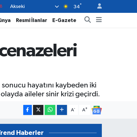
°
Akseki
8
34
2
ünya
Resmi İlanlar
E-Gazete
8
3
 cenazeleri
4
18
 sonucu hayatını kaybeden iki
layda aileler sinir krizi geçirdi.
-
+
A
A
Trend Haberler