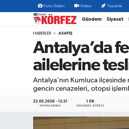
Foto Galeri
Video
Yazarlar
Gündem
Siyaset
Gündem
Nöbetçi Eczaneler
HABERLER
ASAYIŞ
Siyaset
Hava Durumu
Antalya’da fe
Yerel Yönetim
Trafik Durumu
ailelerine tes
Ekonomi
Süper Lig Puan Durumu ve Fikstür
Antalya’nın Kumluca ilçesinde 
Spor
Tüm Manşetler
gencin cenazeleri, otopsi işlemle
Yaşam
Son Dakika Haberleri
23.05.2026 - 12:21
1 DK
YAYINLANMA
OKUNMA SÜRESI
Asayiş
Haber Arşivi
Dünya