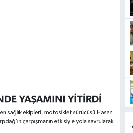
NDE YAŞAMINI YİTİRDİ
en sağlık ekipleri, motosiklet sürücüsü Hasan
arpdağ’ın çarpışmanın etkisiyle yola savrularak