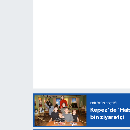
EDITÖRÜN SEÇTIĞI
Kepez’de ‘Hab
bin ziyaretçi