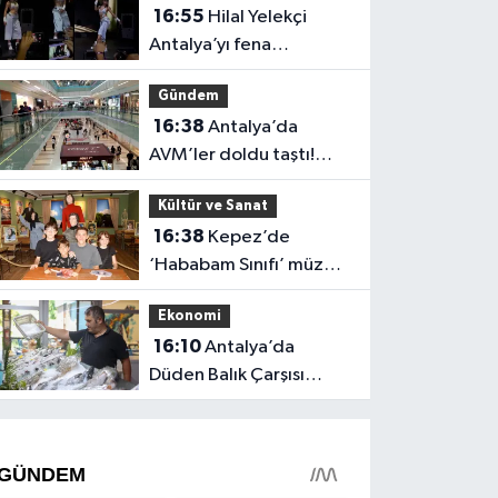
16:55
Hilal Yelekçi
Antalya’yı fena
“Hileledi”! O anlar
Gündem
gündem oldu
16:38
Antalya’da
AVM’ler doldu taştı!
vatandaşların geliş
Kültür ve Sanat
nedeni farklı çıktı
16:38
Kepez’de
‘Hababam Sınıfı’ müzesi
boş kalmıyor: Ayda 7 bin
Ekonomi
ziyaretçi
16:10
Antalya’da
Düden Balık Çarşısı
balıkseverlerin uğrak
noktası oldu