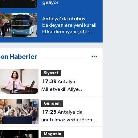
geliyor
Antalya'da otobüs
bekleyenlere yeni kural!
El kaldırmayanı şoför
almayacak
Son Haberler
Siyaset
17:39
Antalya
Milletvekili Aliye
Coşar'dan Çocuk Yasası
Gündem
tepkisi
17:25
Antalya’da
unutulmaz veda töreni!
Protokol buluştu
Magazin