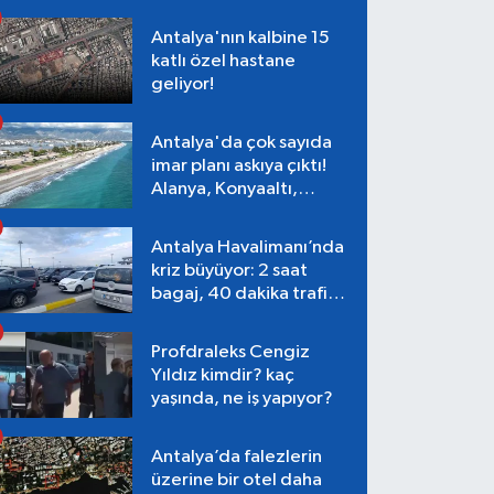
Antalya'nın kalbine 15
katlı özel hastane
geliyor!
Antalya'da çok sayıda
imar planı askıya çıktı!
Alanya, Konyaaltı,
Muratpaşa, Aksu
Antalya Havalimanı’nda
kriz büyüyor: 2 saat
bagaj, 40 dakika trafik,
Terminal 1 tepkisi
Profdraleks Cengiz
Yıldız kimdir? kaç
yaşında, ne iş yapıyor?
Antalya’da falezlerin
üzerine bir otel daha