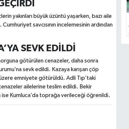
 GEÇİRDİ
erin yakınları büyük üzüntü yaşarken, bazı aile
ldi. Cumhuriyet savcısının incelemesinin ardından
’YA SEVK EDİLDİ
morguna götürülen cenazeler, daha sonra
 Kurumu’na sevk edildi. Kazaya karışan çöp
üzere emniyete götürüldü. Adli Tıp’taki
nazeler ailelerine teslim edildi. Bekir
 ise Kumluca’da toprağa verileceği öğrenildi.