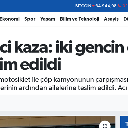
DOLAR
47,7436
%0.1
EURO
55,2510
%0.3
Ekonomi
Spor
Yaşam
Bilim ve Teknoloji
Asayiş
D
STERLİN
64,4811
%0.3
GRAM ALTIN
6660.55
%0.0
ci kaza: iki gencin
BİST100
13.779
%-1
BITCOIN
64.944,08
%-0.
lim edildi
motosiklet ile çöp kamyonunun çarpışması
rinin ardından ailelerine teslim edildi. Acı o