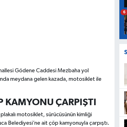
6
ahallesi Gödene Caddesi Mezbaha yol
rında meydana gelen kazada, motosiklet ile
ÖP KAMYONU ÇARPIŞTI
plakalı motosiklet, sürücüsünün kimliği
ca Belediyesi’ne ait çöp kamyonuyla çarpıştı.