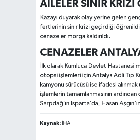
AİLELER SİNİR KRİZİ
Kazayı duyarak olay yerine gelen gençl
fertlerinin sinir krizi geçirdiği öğreni
cenazeler morga kaldırıldı.
CENAZELER ANTALYA
İlk olarak Kumluca Devlet Hastanesi 
otopsi işlemleri için Antalya Adli Tıp
kamyonu sürücüsü ise ifadesi alınmak 
işlemlerin tamamlanmasının ardından ce
Sarpdağ’ın Isparta’da, Hasan Aşgın’ın
Kaynak:
İHA