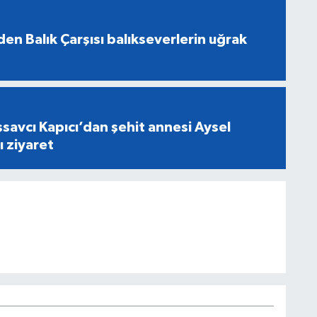
en Balık Çarşısı balıkseverlerin uğrak
savcı Kapıcı’dan şehit annesi Aysel
ı ziyaret