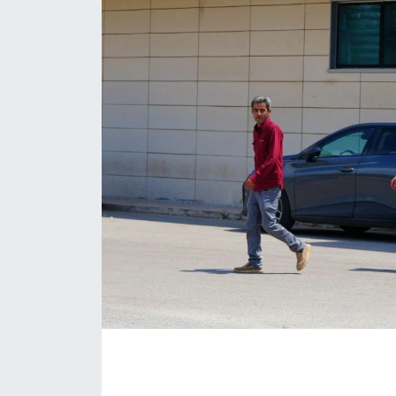
Eğitim
Sağlık
Magazin
Turizm
Çevre
Kültür ve Sanat
Sivil Toplum
Tarım
Bilim ve Teknoloji