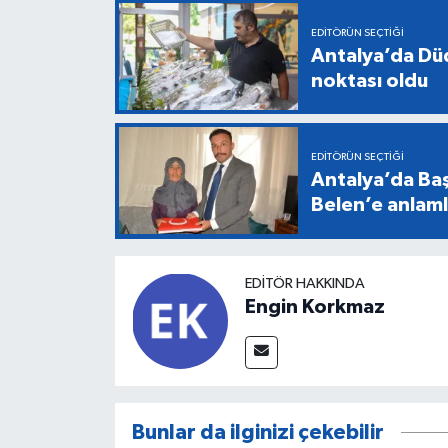
EDITÖRÜN SEÇTIĞI
Antalya’da Düd
noktası oldu
EDITÖRÜN SEÇTIĞI
Antalya’da Baş
Belen’e anlaml
EDITÖR HAKKINDA
Engin Korkmaz
Bunlar da ilginizi çekebilir