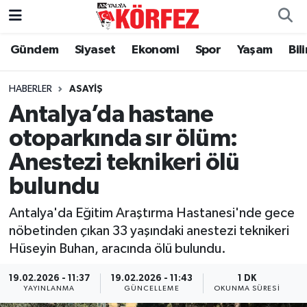
Gündem
Siyaset
Ekonomi
Spor
Yaşam
Bil
Gündem
Nöbetçi Eczaneler
Siyaset
Hava Durumu
HABERLER
ASAYIŞ
Antalya’da hastane
Yerel Yönetim
Trafik Durumu
otoparkında sır ölüm:
Anestezi teknikeri ölü
Ekonomi
Süper Lig Puan Durumu ve Fikstür
bulundu
Spor
Tüm Manşetler
Antalya'da Eğitim Araştırma Hastanesi'nde gece
Yaşam
Son Dakika Haberleri
nöbetinden çıkan 33 yaşındaki anestezi teknikeri
Hüseyin Buhan, aracında ölü bulundu.
Asayiş
Haber Arşivi
19.02.2026 - 11:37
19.02.2026 - 11:43
1 DK
YAYINLANMA
GÜNCELLEME
OKUNMA SÜRESI
Dünya