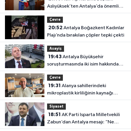
Aslıyüksek’ten Antalya’da önemli
ziyaret
Çevre
20:52
Antalya Boğazkent Kadınlar
Plajı’nda bırakılan çöpler tepki çekti
Asayiş
19:43
Antalya Büyükşehir
soruşturmasında iki isim hakkında
yeni karar
Çevre
19:31
Alanya sahillerindeki
mikroplastik kirliliğinin kaynağı
açıklandı
Siyaset
18:51
AK Parti Isparta Milletvekili
Zabun’dan Antalya mesajı: “Ne
dediysek o”