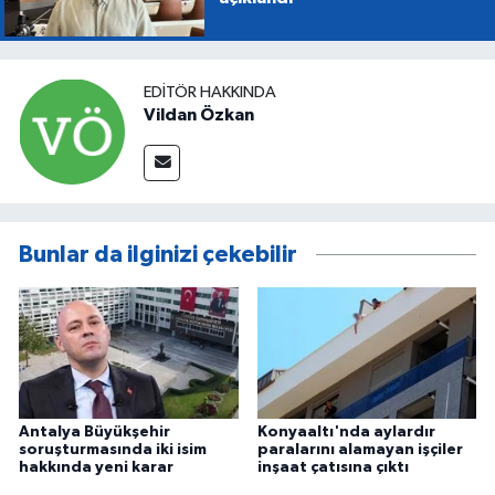
EDITÖR HAKKINDA
Vildan Özkan
Bunlar da ilginizi çekebilir
Antalya Büyükşehir
Konyaaltı'nda aylardır
soruşturmasında iki isim
paralarını alamayan işçiler
hakkında yeni karar
inşaat çatısına çıktı