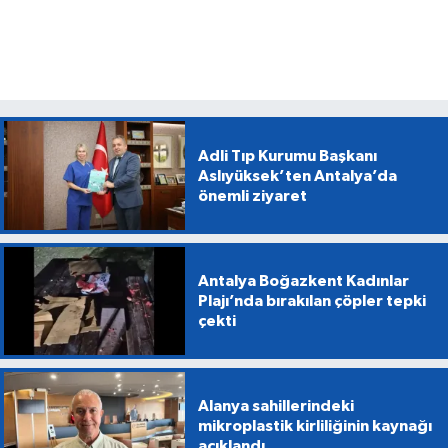
Adli Tıp Kurumu Başkanı
Aslıyüksek’ten Antalya’da
önemli ziyaret
Antalya Boğazkent Kadınlar
Plajı’nda bırakılan çöpler tepki
çekti
Alanya sahillerindeki
mikroplastik kirliliğinin kaynağı
açıklandı