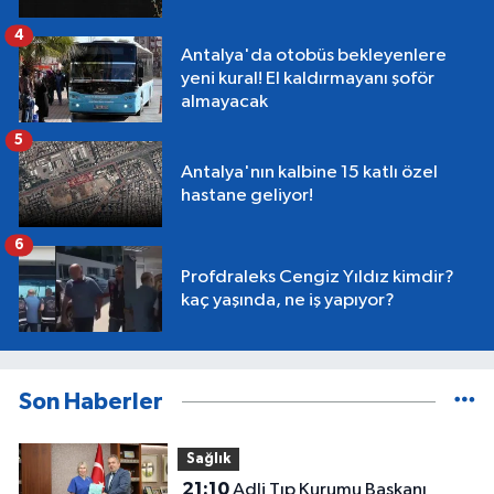
4
Antalya'da otobüs bekleyenlere
yeni kural! El kaldırmayanı şoför
almayacak
5
Antalya'nın kalbine 15 katlı özel
hastane geliyor!
6
Profdraleks Cengiz Yıldız kimdir?
kaç yaşında, ne iş yapıyor?
Son Haberler
Sağlık
21:10
Adli Tıp Kurumu Başkanı