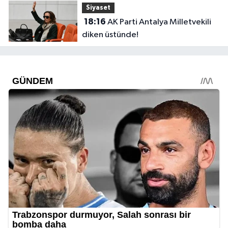
Siyaset
18:16
AK Parti Antalya Milletvekili
diken üstünde!