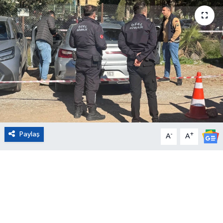
Eğitim
Sağlık
Magazin
Turizm
Çevre
Paylaş
-
+
A
A
Kültür ve Sanat
Sivil Toplum
Tarım
Bilim ve Teknoloji