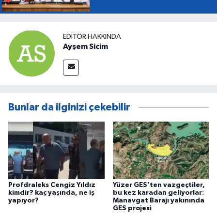
EDITÖR HAKKINDA
Ayşem Sicim
Bunlar da ilginizi çekebilir
Profdraleks Cengiz Yıldız
Yüzer GES'ten vazgeçtiler,
kimdir? kaç yaşında, ne iş
bu kez karadan geliyorlar:
yapıyor?
Manavgat Barajı yakınında
GES projesi