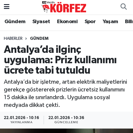
Gündem
Siyaset
Ekonomi
Spor
Yaşam
Bil
Gündem
Nöbetçi Eczaneler
Siyaset
Hava Durumu
HABERLER
GÜNDEM
Antalya’da ilginç
Yerel Yönetim
Trafik Durumu
uygulama: Priz kullanımı
ücrete tabi tutuldu
Ekonomi
Süper Lig Puan Durumu ve Fikstür
Antalya’da bir işletme, artan elektrik maliyetlerini
Spor
Tüm Manşetler
gerekçe göstererek prizlerin ücretsiz kullanımını
15 dakika ile sınırlandırdı. Uygulama sosyal
Yaşam
Son Dakika Haberleri
medyada dikkat çekti.
Asayiş
Haber Arşivi
22.01.2026 - 10:16
22.01.2026 - 10:36
YAYINLANMA
GÜNCELLEME
Dünya