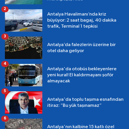
2
Antalya Havalimanı’nda kriz
büyüyor: 2 saat bagaj, 40 dakika
trafik, Terminal 1 tepkisi
3
Antalya’da falezlerin üzerine bir
otel daha geliyor
4
Antalya'da otobüs bekleyenlere
yeni kural! El kaldırmayanı şoför
almayacak
5
Antalya'da toplu taşıma esnafından
itiraz: “Bu yük taşınamaz”
6
Antalya'nın kalbine 15 katlı özel