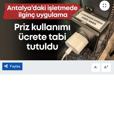
Eğitim
Sağlık
Magazin
Turizm
Çevre
Paylaş
-
+
A
A
Kültür ve Sanat
Sivil Toplum
Tarım
Bilim ve Teknoloji