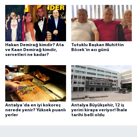
Hakan Demirağ kimdir? Ata
Tutuklu Başkan Muhittin
ve Kaan Demirağ kimdir,
Böcek'in acı günü
servetleri ne kadar?
Antalya'da en iyi kokoreç
Antalya Büyükşehir, 12 iş
nerede yenir? Yüksek puanlı
yerini kiraya veriyor! İhale
yerler
tarihi belli oldu