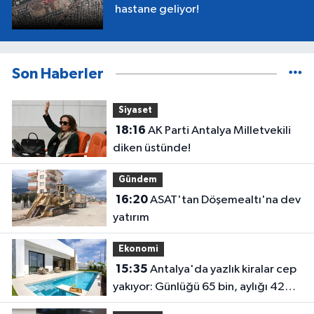
hastane geliyor!
Son Haberler
Siyaset
18:16
AK Parti Antalya Milletvekili
diken üstünde!
Gündem
16:20
ASAT'tan Döşemealtı'na dev
yatırım
Ekonomi
15:35
Antalya'da yazlık kiralar cep
yakıyor: Günlüğü 65 bin, aylığı 425
bin!