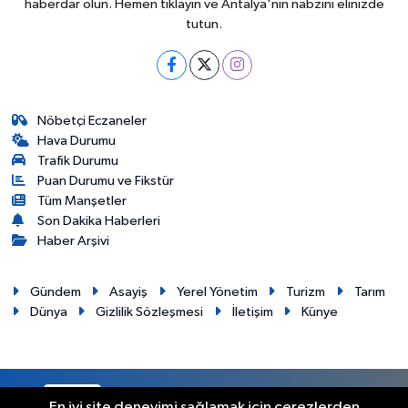
haberdar olun. Hemen tıklayın ve Antalya'nın nabzını elinizde
tutun.
Nöbetçi Eczaneler
Hava Durumu
Trafik Durumu
Puan Durumu ve Fikstür
Tüm Manşetler
Son Dakika Haberleri
Haber Arşivi
Gündem
Asayiş
Yerel Yönetim
Turizm
Tarım
Dünya
Gizlilik Sözleşmesi
İletişim
Künye
RSS
Copyright © 2012. Her hakkı saklıdır.
En iyi site deneyimi sağlamak için çerezlerden