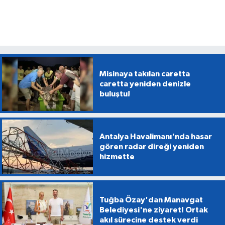
Misinaya takılan caretta
caretta yeniden denizle
buluştu!
Antalya Havalimanı'nda hasar
gören radar direği yeniden
hizmette
Tuğba Özay'dan Manavgat
Belediyesi'ne ziyaret! Ortak
akıl sürecine destek verdi