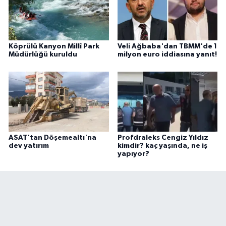
Köprülü Kanyon Millî Park
Veli Ağbaba'dan TBMM'de 1
Müdürlüğü kuruldu
milyon euro iddiasına yanıt!
ASAT'tan Döşemealtı'na
Profdraleks Cengiz Yıldız
dev yatırım
kimdir? kaç yaşında, ne iş
yapıyor?