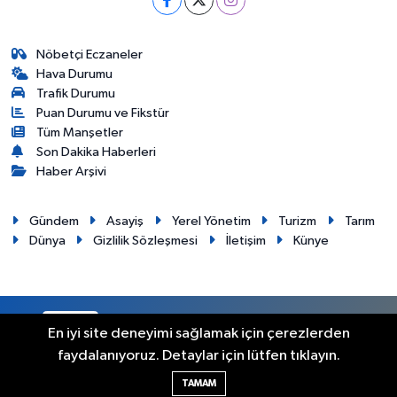
Nöbetçi Eczaneler
Hava Durumu
Trafik Durumu
Puan Durumu ve Fikstür
Tüm Manşetler
Son Dakika Haberleri
Haber Arşivi
Gündem
Asayiş
Yerel Yönetim
Turizm
Tarım
Dünya
Gizlilik Sözleşmesi
İletişim
Künye
RSS
Copyright © 2012. Her hakkı saklıdır.
En iyi site deneyimi sağlamak için çerezlerden
faydalanıyoruz. Detaylar için lütfen tıklayın.
Haber Yazılımı:
TE Bilişim
TAMAM