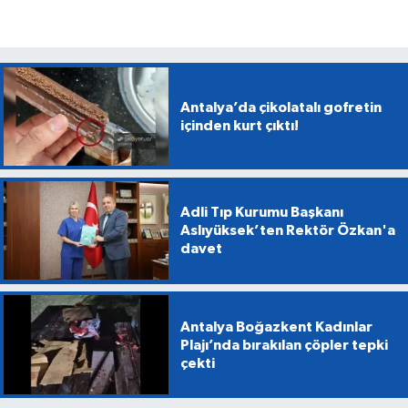
Antalya’da çikolatalı gofretin
içinden kurt çıktı!
Adli Tıp Kurumu Başkanı
Aslıyüksek’ten Rektör Özkan'a
davet
Antalya Boğazkent Kadınlar
Plajı’nda bırakılan çöpler tepki
çekti