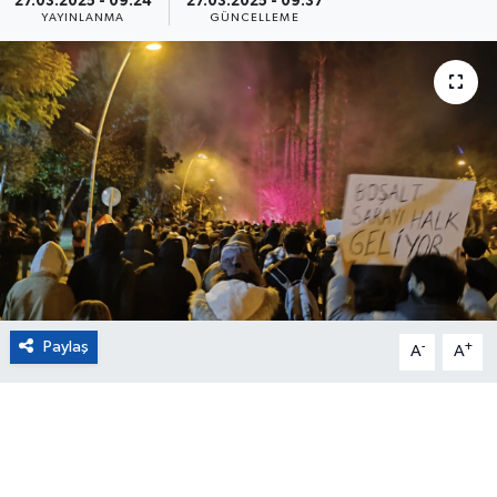
27.03.2025 - 09:24
27.03.2025 - 09:37
YAYINLANMA
GÜNCELLEME
Eğitim
Sağlık
Magazin
Turizm
Çevre
Kültür ve Sanat
Paylaş
-
+
A
A
Sivil Toplum
Tarım
Bilim ve Teknoloji