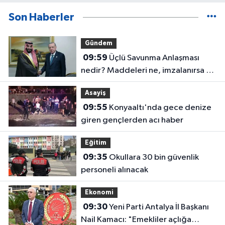
Son Haberler
Gündem
09:59
Üçlü Savunma Anlaşması
nedir? Maddeleri ne, imzalanırsa ne
olur?
Asayiş
09:55
Konyaaltı'nda gece denize
giren gençlerden acı haber
Eğitim
09:35
Okullara 30 bin güvenlik
personeli alınacak
Ekonomi
09:30
Yeni Parti Antalya İl Başkanı
Nail Kamacı: "Emekliler açlığa