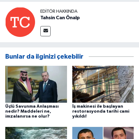
EDITÖR HAKKINDA
Tahsin Can Önalp
Bunlar da ilginizi çekebilir
Üçlü Savunma Anlaşması
İş makinesi ile başlayan
nedir? Maddeleri ne,
restorasyonda tarihi cami
imzalanırsa ne olur?
yıkıldı!