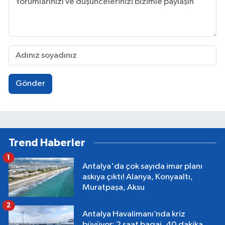
Gönder
Trend Haberler
1
Antalya'da çok sayıda imar planı
askıya çıktı! Alanya, Konyaaltı,
Muratpaşa, Aksu
2
Antalya Havalimanı’nda kriz
büyüyor: 2 saat bagaj, 40 dakika