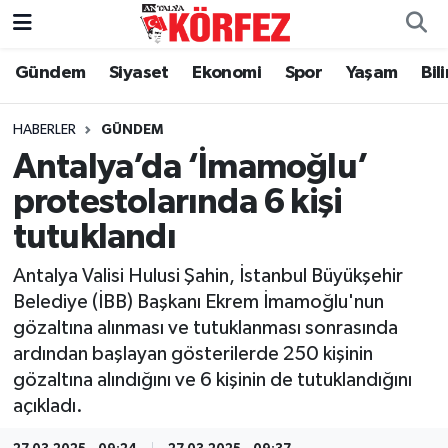
Gündem
Siyaset
Ekonomi
Spor
Yaşam
Bil
Gündem
Nöbetçi Eczaneler
Siyaset
Hava Durumu
HABERLER
GÜNDEM
Antalya’da ‘İmamoğlu’
Yerel Yönetim
Trafik Durumu
protestolarında 6 kişi
tutuklandı
Ekonomi
Süper Lig Puan Durumu ve Fikstür
Antalya Valisi Hulusi Şahin, İstanbul Büyükşehir
Spor
Tüm Manşetler
Belediye (İBB) Başkanı Ekrem İmamoğlu'nun
gözaltına alınması ve tutuklanması sonrasında
Yaşam
Son Dakika Haberleri
ardından başlayan gösterilerde 250 kişinin
gözaltına alındığını ve 6 kişinin de tutuklandığını
Asayiş
Haber Arşivi
açıkladı.
Dünya