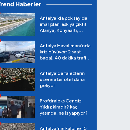
Trend Haberler
Antalya'da çok sayıda
imar planı askıya çıktı!
Alanya, Konyaaltı,
Muratpaşa, Aksu
Antalya Havalimanı’nda
kriz büyüyor: 2 saat
bagaj, 40 dakika trafik,
Terminal 1 tepkisi
Antalya’da falezlerin
üzerine bir otel daha
geliyor
Profdraleks Cengiz
Yıldız kimdir? kaç
yaşında, ne iş yapıyor?
Antalya'nın kalbine 15