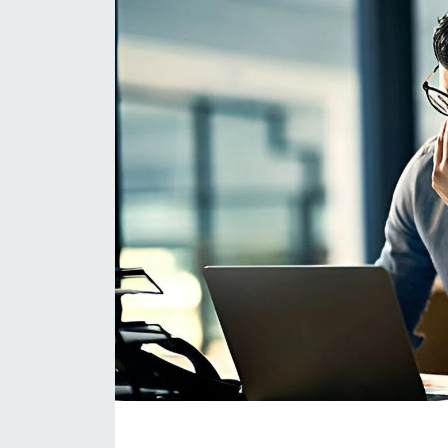
Eğitim
Sağlık
Magazin
Turizm
Çevre
Kültür ve Sanat
Sivil Toplum
Tarım
Bilim ve Teknoloji