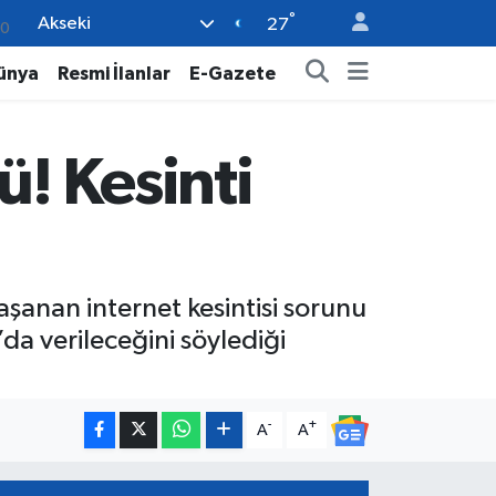
°
Akseki
0
27
08
ünya
Resmi İlanlar
E-Gazete
0
12
ü! Kesinti
0
16
şanan internet kesintisi sorunu
da verileceğini söylediği
-
+
A
A