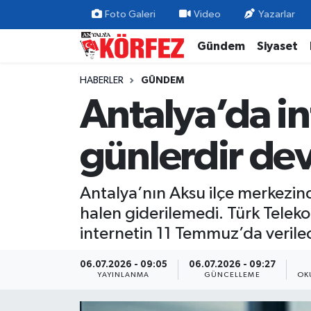
Foto Galeri
Video
Yazarlar
Gündem
Siyaset
Gündem
Nöbetçi Eczaneler
HABERLER
GÜNDEM
Siyaset
Hava Durumu
Antalya’da in
Yerel Yönetim
Trafik Durumu
günlerdir de
Ekonomi
Süper Lig Puan Durumu ve Fikstür
Antalya’nın Aksu ilçe merkezin
Spor
Tüm Manşetler
halen giderilemedi. Türk Teleko
Yaşam
Son Dakika Haberleri
internetin 11 Temmuz’da verilec
Asayiş
Haber Arşivi
06.07.2026 - 09:05
06.07.2026 - 09:27
YAYINLANMA
GÜNCELLEME
OK
Dünya