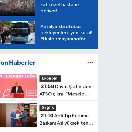
katlı özel hastane
geliyor!
Antalya'da otobüs
bekleyenlere yeni kural!
El kaldırmayanı şoför
almayacak
Son Haberler
Ekonomi
21:58
Davut Çetin’den
ATSO çıkışı: “Mesele
Antalya’nın geleceği”
Sağlık
21:10
Adli Tıp Kurumu
Başkanı Aslıyüksek’ten
Rektör Özkan'a davet