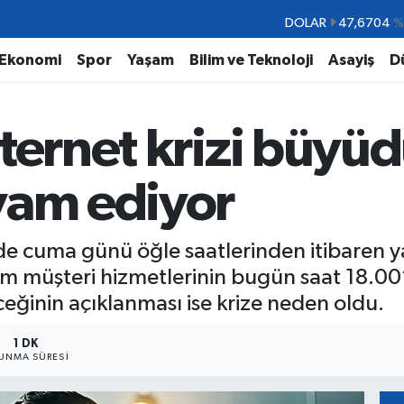
DOLAR
47,6704
%
EURO
55,0406
%-0.
Ekonomi
Spor
Yaşam
Bilim ve Teknoloji
Asayiş
D
STERLİN
64,2143
%
GRAM ALTIN
6500.87
%0.
ternet krizi büyüd
BİST100
13.799
%7
BITCOIN
64.643,95
%0.
vam ediyor
de cuma günü öğle saatlerinden itibaren ya
m müşteri hizmetlerinin bugün saat 18.00’
eğinin açıklanması ise krize neden oldu.
1 DK
UNMA SÜRESI