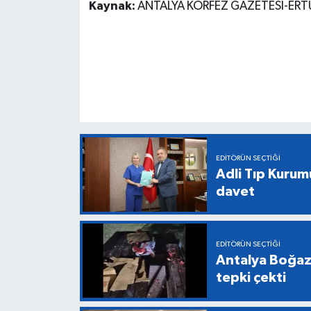
Kaynak:
ANTALYA KÖRFEZ GAZETESİ-ER
EDITÖRÜN SEÇTIĞI
Adli Tıp Kurum
davet
EDITÖRÜN SEÇTIĞI
Antalya Boğazk
tepki çekti