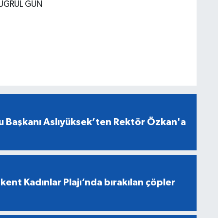
TUĞRUL GÜN
u Başkanı Aslıyüksek’ten Rektör Özkan'a
ent Kadınlar Plajı’nda bırakılan çöpler