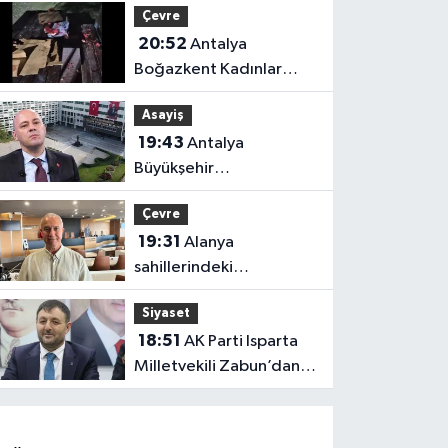
Çevre
20:52
Antalya
Boğazkent Kadınlar
Plajı’nda bırakılan çöpler
Asayiş
tepki çekti
19:43
Antalya
Büyükşehir
soruşturmasında iki isim
Çevre
hakkında yeni karar
19:31
Alanya
sahillerindeki
mikroplastik kirliliğinin
Siyaset
kaynağı açıklandı
18:51
AK Parti Isparta
Milletvekili Zabun’dan
Antalya mesajı: “Ne
dediysek o”